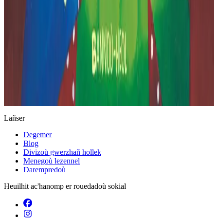
Keleier
Lañser
Degemer
Blog
Divizoù gwerzhañ hollek
Menegoù lezennel
Darempredoù
Heuilhit ac'hanomp er rouedadoù sokial