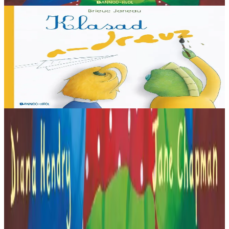
Stok diviet
3 bloaz hag ouzhpenn
Stok diviet
Bannoù-heol
Klasad a-dreuz
Un istor simpl evit dizoleiñ an diforc'hioù a gaver etre ar vugale en
ur c'hlas da skouer... "N'eus den na tra hep e si, hag alies en deus
daou pe dri !"
Stok diviet