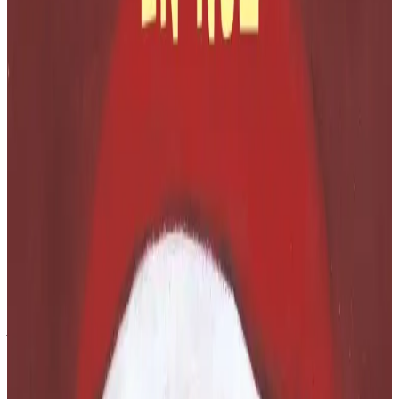
Le Peuple Breton
Emañ Tadig Logodenn o kousket evel ur broc'h en e wele bras
p'emañ Babig Logodenn en e wele bihan, e zaoulagad digor-bras.
Spontet eo gant an trouzioù a glev... Bep tro e c'houlenn gant Tadig
Logodenn hag-eñ n'hell ket mont en e wele. Bep tro e nac'h Tadig
Logodenn... A-benn ar fin, pa laka Tadig e guzh-disvkouarn war
divskouarn Babig... en em sant e-unan-penn. Re sioul eo an traoù.
N'in ket pelloc'h rak fent zo er fin. Treset brav eo al levr ha moullet
kaer. Seurt kontadennoù ma teu degouezhioù heñvel an eil war-
lerc'h egile a blij da galz a vugale. Un oberenn da vezañ lennet hag
adlennet d'ar re vihan gant sikour an tresadennoù ha krouiñ un
aergelc'h a deneredigezh en-dro da dTadig, Mammig, Tad-kozh,
Mamm-gozh... ha "Babig".
Trouzioù en noz gant Diana Hendry ha Jane Chapman ; troet e
brezhoneg gant Maryse Saliou ; embannet gant Bannoù-heol ; 28
pajenn ; 11 €
Ul levr fentus eo Klasad a-dreuz. Deskrivet e vez pep ezel eus ar
c'hlasad gant frazennoù berr hag un dresadenn pe meur a hini. Ret