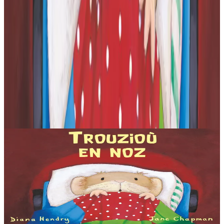
Produioù liammet gant ar post-mañ
4 bloaz hag ouzhpenn
Stok diviet
Bannoù-heol
Trouzioù en noz
Ne c'hell ket kousket Babig Logodenn abalamour d'an holl drouzioù
iskis a glev en noz-mañ. Petra zo o c'hwezhañ hag o sutal ? Piv zo o
stekiñ ouzh ar prenestr ?...