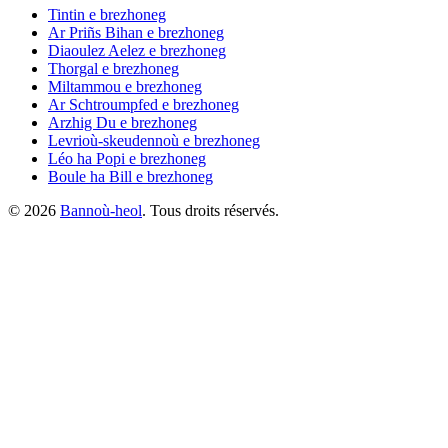
Tintin
e brezhoneg
Ar Priñs Bihan
e brezhoneg
Diaoulez Aelez
e brezhoneg
Thorgal
e brezhoneg
Miltammou
e brezhoneg
Ar Schtroumpfed
e brezhoneg
Arzhig Du
e brezhoneg
Levrioù-skeudennoù
e brezhoneg
Léo ha Popi
e brezhoneg
Boule ha Bill
e brezhoneg
©
2026
Bannoù-heol
. Tous droits réservés.