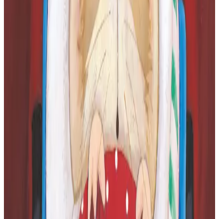
Perzh o deus kemeret
Diana Hendry
Jane Chapman
Maryse Saliou