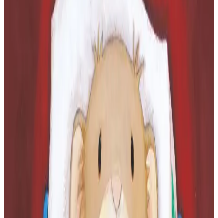
eo sellet pizh ouzh ar re-se rak kavet e vez peurliesañ traoù fentus
enno. Anat alies, kuzhet un tamm a-wechoù. Sur e kavo ar vugale
plijadur e-leizh gant an tudennoù hag ar souezhadennoù a zo er fin.
Ken sur all e kavo o zud, o animatourien pe skolaerien plijadur o
lenn al levr ganto ivez.
Klasad a-dreuz gant Brieuc Janeau ; troet e brezhoneg gant Maïna
Cavellec ; embannet gant Bannoù-heol ; 26 pajenn ; 8 €