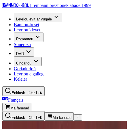
Bannoù-heol
Ti-embann brezhonek abaoe 1999
Levrioù evit ar vugale
Bannoù-treset
Levrioù klevet
Romantoù
Sonerezh
DVD
C'hoarioù
Geriadurioù
Levrioù e galleg
Keleier
Enklask...
Ctrl+K
Français
Ma fanerad
Enklask...
Ctrl+K
Ma fanerad
Kazetennoù