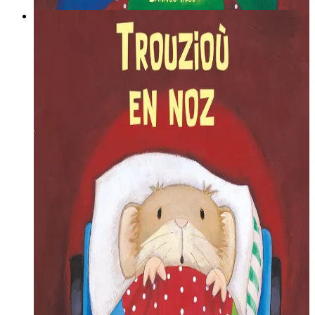
galleg
4 novembre 2021
Levrioù brezhonek evit ar re yaouank
Le pauvre Papa Souris aimerait bien dormir, mais Bébé Souris
le réveille sans arrêt : il a entendu du bruit ! Il voudrait bien
venir dormir dans le lit de son papa…
Diskouez muioc'h