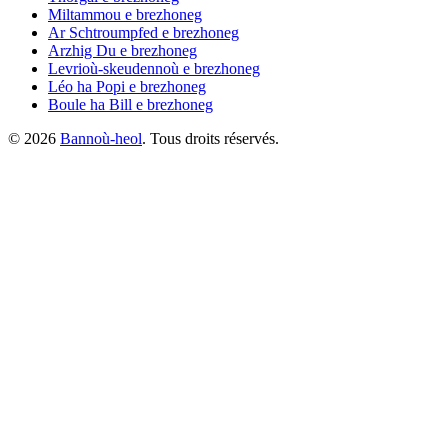
Miltammou
e brezhoneg
Ar Schtroumpfed
e brezhoneg
Arzhig Du
e brezhoneg
Levrioù-skeudennoù
e brezhoneg
Léo ha Popi
e brezhoneg
Boule ha Bill
e brezhoneg
©
2026
Bannoù-heol
. Tous droits réservés.