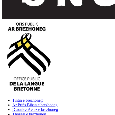
Tintin
e brezhoneg
Ar Priñs Bihan
e brezhoneg
Diaoulez Aelez
e brezhoneg
Thorgal
e brezhoneg