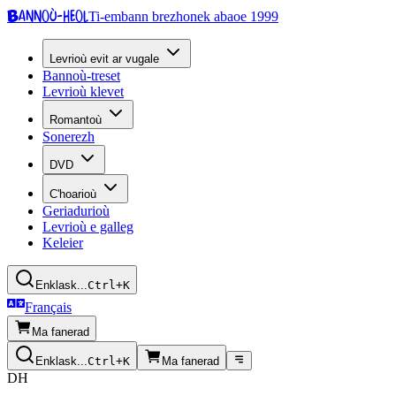
Bannoù-heol
Ti-embann brezhonek abaoe 1999
Levrioù evit ar vugale
Bannoù-treset
Levrioù klevet
Romantoù
Sonerezh
DVD
C'hoarioù
Geriadurioù
Levrioù e galleg
Keleier
Enklask...
Ctrl+K
Français
Ma fanerad
Enklask...
Ctrl+K
Ma fanerad
DH