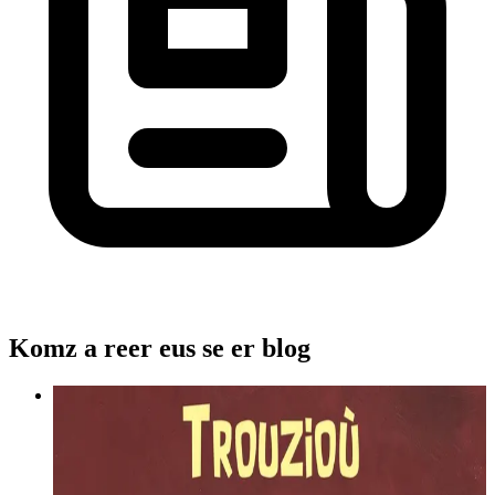
Komz a reer eus se er blog
1 février 2022
Du ha gwenn ha plas da lenn...
Emañ Tadig Logodenn o kousket evel ur broc'h en e wele