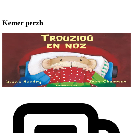
Kemer perzh
4 bloaz hag ouzhpenn
Stok diviet
Trouzioù en noz
Ne c'hell ket kousket Babig Logodenn abalamour d'an holl drouzioù
iskis a glev en noz-mañ. Petra zo o c'hwezhañ hag o sutal ? Piv zo o
stekiñ ouzh ar prenestr ?...
Stok diviet