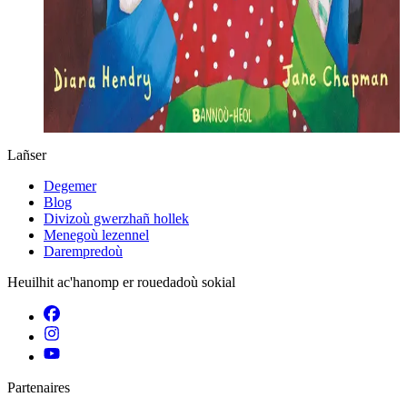
Lañser
Degemer
Blog
Divizoù gwerzhañ hollek
Menegoù lezennel
Darempredoù
Heuilhit ac'hanomp er rouedadoù sokial
Partenaires