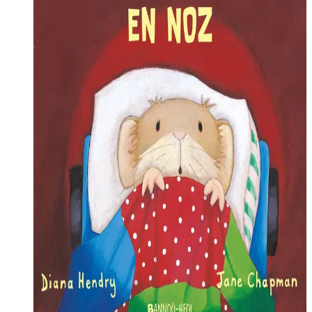
bras p'emañ Babig Logodenn en e wele bihan, e zaoulagad
digor-bras.
Diskouez muioc'h