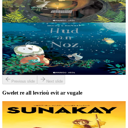
Emañ Nanarzh o pourmen er c’hoad kozh ha gouez. Soñjal a ra
dezhañ e vefe en e vleud o chom eno. E-unan en em sant Nanarzh...
Er stok
13,00 €
3 bloaz hag ouzhpenn
Bannoù-heol
Hud an Noz
« Diskouez beg da fri deomp, steredenn vihan ! Evel ma
c’houlennan . . . Ouzh da c’hortoz emaomp ! » Fenoz ez eus leun a
virvilh gant Skouarnig al logodenn....
Er stok
13,00 €
Previous slide
Next slide
Gwelet re all levrioù evit ar vugale
9 bloaz hag ouzhpenn
TES
Sunakay