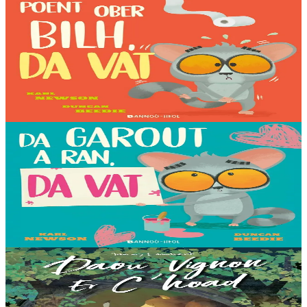
3 bloaz hag ouzhpenn
Bannoù-heol
Poent ober bilh, da vat
Galago Bihan en deus c'hoant bras d'ober titich. Ha koulskoude, just
a-raok kuitaat an ti, n'en doa ket ezhomm. Buan, ret eo kavout
pelec'h ar privezioù,...
Er stok
12,00 €
3 bloaz hag ouzhpenn
Bannoù-heol
Da garout a ran, da vat
Galago Bihan a fell dezhañ lavaret d'e dad pe d'e vamm e kar
anezho. Evit se emañ o klask an doare gwellañ da ziskouez dezho :
en em gannañ gant ur c'hrokodil,...
Er stok
12,00 €
3 bloaz hag ouzhpenn
Bannoù-heol
Daou Vignon er C'hoad