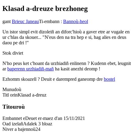
Klasad a-dreuz
e brezhoneg
gant
Brieuc Janeau
Ti-embann
:
Bannoù-heol
Un istor simpl evit dizoleiñ an diforc'hioù a gaver etre ar vugale en
ur c'hlas da skouer... "N'eus den na tra hep e si, hag alies en deus
daou pe dri !"
Stok diviet
N'ho peus ket c'hoant da urzhiadiñ enlinenn ? Kudenn ebet, leugnit
ar
baperenn urzhiadiñ-mañ
ha kasit anezhi deomp !
Ezhomm skoazell ?
Deuit e darempred ganeomp dre
bostel
Munudoù
Titl orin
Klasad a-dreuz
Titouroù
Embannet e
Deuet er-maez d'an 15/11/2021
Oad izelañ
Adalek 3 bloaz
Niver a bajennoù
24