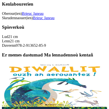
Kenlabourerien
Oberour(ien)
Brieuc Janeau
Skeudennaouer(ien)
Brieuc Janeau
Spisverkoù
Lud
21 cm
Lenn
21 cm
Daveenn
978-2-913652-85-9
Er memes dastumad Ma lennadennoù kentañ
3 bloaz hag ouzhpenn
Bannoù-heol
Diwallit ouzh an aerouantez !
Dreistordinal eo ti nevez Eflammez. Bleunioù zo, geot flour hag
amezeien plijus-tre. Sur eo ?... - N’out ket evit chom amañ ! a huch
al loened all dezhi. Ha...
Er stok
13,00 €
3 bloaz hag ouzhpenn