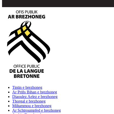
Tintin
e brezhoneg
Ar Priñs Bihan
e brezhoneg
Diaoulez Aelez
e brezhoneg
Thorgal
e brezhoneg
Miltammou
e brezhoneg
Ar Schtroumpfed
e brezhoneg