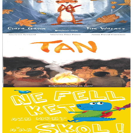
An avel, ar glav... Ne blij ket tamm enet da Varc'harid Koant...
Spontet-mik e vez bewech zoken. Daoust ha Lagadeg, he mignonez
nevez, a zeuio a-benn da lakaat...
Er stok
13,00 €
8 vloaz hag ouzhpenn
Al Lanv
Tan
E penn uhelañ an torgennoù glas, lec'h ma vez goloet ar menezioù
gant latar ar beurevezhioù disafar, eo kludet ar gêriadennig vaya
anvet Sakamch'en. En tu all...
Er stok
11,00 €
3 bloaz hag ouzhpenn
Bannoù-heol
Ne fell ket din mont d'ar skol !
Hiziv emañ devezh skol kentañ Logodennig ha Dinosaorig. Ne fell
ket dezho mont, tamm ebet ! Pa grogo ar c'hentelioù avat e vo ur
pezh mell souezhenn....