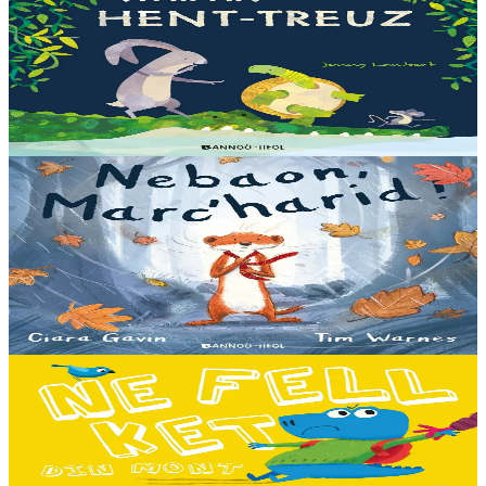
War an hent-treuz
Piv a oar peseurt loened a c’haller gwelet er paludoù pa vez an noz
o serriñ ?... N’eus krokodil ebet avat. Peursur eo Logodennig. N’eo
ket ken sur he mignoned...
Er stok
13,00 €
3 bloaz hag ouzhpenn
Bannoù-heol
Nebaon, Marc'harid !
An avel, ar glav... Ne blij ket tamm enet da Varc'harid Koant...
Spontet-mik e vez bewech zoken. Daoust ha Lagadeg, he mignonez
nevez, a zeuio a-benn da lakaat...
Er stok
13,00 €
3 bloaz hag ouzhpenn
Bannoù-heol
Ne fell ket din mont d'ar skol !
Hiziv emañ devezh skol kentañ Logodennig ha Dinosaorig. Ne fell