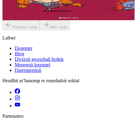
stourm a-enep Jadenn hag he mignonezed pe frailhañ kalon Jafrez...
em bez atav mennozhioù dedennus !...
Er stok
11,50 €
Previous slide
Next slide
Lañser
Degemer
Blog
Divizoù gwerzhañ hollek
Menegoù lezennel
Darempredoù
Heuilhit ac'hanomp er rouedadoù sokial
Partenaires