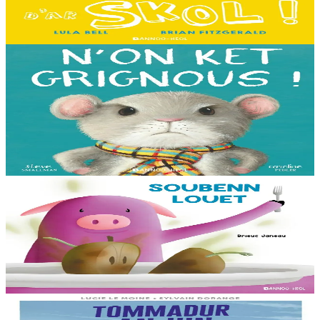
ket dezho mont, tamm ebet ! Pa grogo ar c'hentelioù avat e vo ur
pezh mell souezhenn....
Er stok
13,00 €
3 bloaz hag ouzhpenn
Bannoù-heol
N'on ket grignous !
E penn ar c’hoad ez eus ul logodenn vihan o chom. Brudet eo
Logodennig evit bezañ grignousañ ha teodekañ logodenn ar vro. Un
deiz en em gav gant ur broc’hig...
Er stok
13,00 €
3 bloaz hag ouzhpenn
Bannoù-heol
Soubenn louet
C'hoant bras en deuz Rozig da fardañ ur pred a-feson d'e vignoned.
Ganto e vo ur c'houviad dic'hortoz avat...
Er stok
8,00 €
8 vloaz hag ouzhpenn
Bannoù-heol