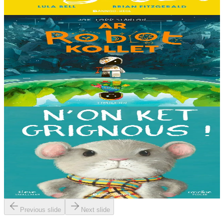
Er stok
13,00 €
8 vloaz hag ouzhpenn
Timilenn
Ar Robot kollet
E kreiz-kreiz un toull-lastez... ez eus ur robotig torret o tihuniñ. N’en
deus ket soñj eus pelec’h eo deuet nag abaoe pegeit emañ aze, met
gouzout a ra n’eo...
Er stok
14,00 €
3 bloaz hag ouzhpenn
Bannoù-heol
N'on ket grignous !
E penn ar c’hoad ez eus ul logodenn vihan o chom. Brudet eo
Logodennig evit bezañ grignousañ ha teodekañ logodenn ar vro. Un
deiz en em gav gant ur broc’hig...
Er stok
13,00 €
Previous slide
Next slide