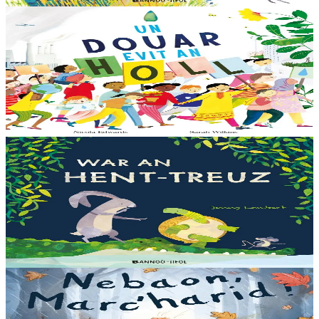
6 vloaz hag ouzhpenn
Bannoù-heol
Un douar evit an holl
Bras-divent eo hor planedenn ha kaer-meurbet ivez, met ezhomm he
deus ouzhin hag ouzhit. Reiñ da gompren gwelloc’h efedoù Mab-
den war hor planedenn a ra al levr kaer-mañ....
Er stok
13,00 €
3 bloaz hag ouzhpenn
Bannoù-heol
War an hent-treuz
Piv a oar peseurt loened a c’haller gwelet er paludoù pa vez an noz
o serriñ ?... N’eus krokodil ebet avat. Peursur eo Logodennig. N’eo
ket ken sur he mignoned...
Er stok
13,00 €
3 bloaz hag ouzhpenn
Bannoù-heol
Nebaon, Marc'harid !