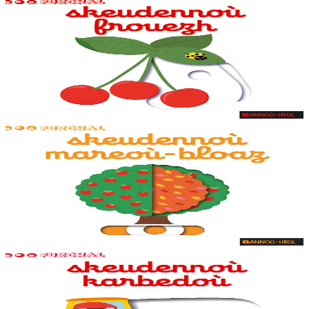
1 ans et plus
Bannoù-heol
Mon imagier des fruits
Des animations adaptées aux tout-petits sur chaque double page, dès
la couverture. Un petit jeu pour s'amuser avec les mots à la fin du
livre.
En stock
7,95 €
1 ans et plus
Bannoù-heol
Mon imagier des saisons
Des animations adaptées aux tout-petits sur chaque double page, dès
la couverture. Un petit jeu pour s'amuser avec les mots à la fin du
livre.
En stock
7,95 €
1 ans et plus
Bannoù-heol
Mon imagier des véhicules