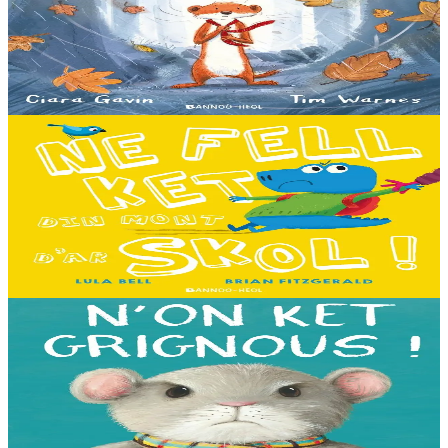
Pris dans une violente tempête, Marc'harid construit une forteresse
pour s'y réfugier. Mais elle y rencontre Lagadeg, qui adore jouer
dans le vent et patauger sous la pluie....
En stock
13,00 €
3 ans et plus
Bannoù-heol
I don't want to go to school!
C'est le premier jour d'école des Souris et des Dinosaures. Ils n'ont
pas envie d'y aller. Mais quand les cours commencent, une très
grande surprise les attend…...
En stock
13,00 €
3 ans et plus
Bannoù-heol
I'm not grumpy!
À la lisière de la forêt vit une petite souris. C'est la souris la plus
grognonne et la plus hargneuse des environs, jusqu'à sa rencontre
avec un petit blaireau...