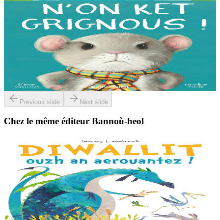
3 ans et plus
Bannoù-heol
I'm not grumpy!
À la lisière de la forêt vit une petite souris. C'est la souris la plus
grognonne et la plus hargneuse des environs, jusqu'à sa rencontre
avec un petit blaireau...
En stock
13,00 €
Previous slide
Next slide
Chez le même éditeur Bannoù-heol
3 ans et plus
Bannoù-heol
Look out, it's a Dragon!
Eflammez la dragonne est en quête d'une nouvelle maison. Mais
quand elle trouve la forêt parfaite, elle n'est pas la bienvenue...
"Ouste ! On ne veut pas de...