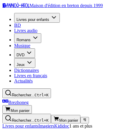
Bannoù-heol
Maison d'édition en breton depuis 1999
Livres pour enfants
BD
Livres audio
Romans
Musique
DVD
Jeux
Dictionnaires
Livres en français
Actualités
Rechercher...
Ctrl+K
Brezhoneg
Mon panier
Rechercher...
Ctrl+K
Mon panier
Livres pour enfants
Imagiers
Kididoc
1 ans et plus