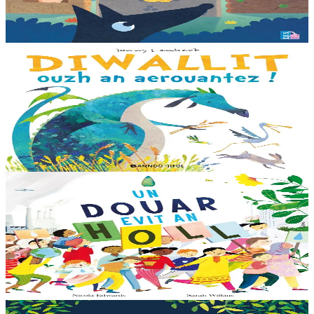
collection propose...
En stock
12,00 €
3 ans et plus
Bannoù-heol
Look out, it's a Dragon!
Eflammez la dragonne est en quête d'une nouvelle maison. Mais
quand elle trouve la forêt parfaite, elle n'est pas la bienvenue...
"Ouste ! On ne veut pas de...
En stock
13,00 €
6 ans et plus
Bannoù-heol
Like the Ocean We Rise
Notre planète est immense et magnifique, mais elle a besoin de notre
aide – elle a besoin de moi, elle a besoin de vous. Cet album illustré,
qui arrive à point...
En stock
13,00 €
3 ans et plus