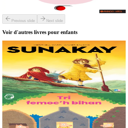
livre.
Épuisé
Previous slide
Next slide
Voir d'autres livres pour enfants
9 ans et plus
TES
Sunakay
La mer est devenue une immense décharge dépourvue de vie sous-
marine. Deux soeurs survivent sur une île de plastique, au milieu des
déchets. Mais un évènement...
En stock
25,00 €
3 ans et plus
TES
Les trois petits cochons
Il était une fois trois joyeux petits cochons qui vivaient avec leurs
parents. Il était temps pour chacun d’avoir sa propre maison ! Cette