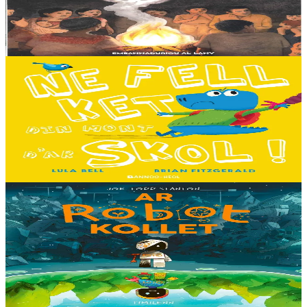
Tout en haut des vertes collines, là où les montagnes se couvrent du
brouillard des matinées feutrées, est perché le petit village maya de
Sakamch'en....
En stock
11,00 €
3 ans et plus
Bannoù-heol
I don't want to go to school!
C'est le premier jour d'école des Souris et des Dinosaures. Ils n'ont
pas envie d'y aller. Mais quand les cours commencent, une très
grande surprise les attend…...
En stock
13,00 €
8 ans et plus
Timilenn
The Lost Robot
Au cœur d’une décharge, un petit robot brisé s’éveille. Il ne se
souvient plus d’où il vient ni depuis combien de temps il est là, mais
il sait qu’il n’est pas à sa place....
En stock
14,00 €