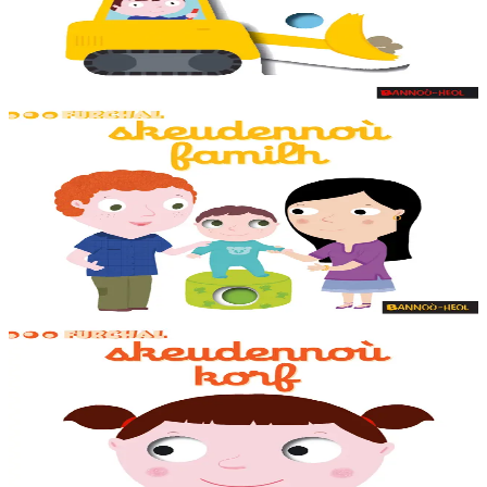
Des animations adaptées aux tout-petits sur chaque double page, dès
la couverture. Un petit jeu pour s'amuser avec les mots à la fin du
livre.
En stock
7,95 €
1 ans et plus
Épuisé
Bannoù-heol
Mon imagier de la famille
Des animations adaptées aux tout-petits sur chaque double page, dès
la couverture. Un petit jeu pour s'amuser avec les mots à la fin du
livre.
Épuisé
1 ans et plus
Épuisé
Bannoù-heol
Mon imagier du corps
Des animations adaptées aux tout-petits sur chaque double page, dès
la couverture. Un petit jeu pour s'amuser avec les mots à la fin du