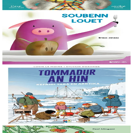
En stock
13,00 €
3 ans et plus
Bannoù-heol
Soubenn louet
Rozig prépare avec attention une soupe pour ses amis. Un invité
surprise va-t-il gâcher la fête ? Cet album mêlant humour et suspense
permettra aussi...
En stock
8,00 €
8 ans et plus
Bannoù-heol
Le réchauffement climatique : Mission Tara en
Arctique
Billy connaît bien la mer et le réchauffement climatique : sa maman
étudie la fonte des glaces à bord d’un voilier scientifique, la goélette
Tara....
En stock
15,00 €
15 ans et plus