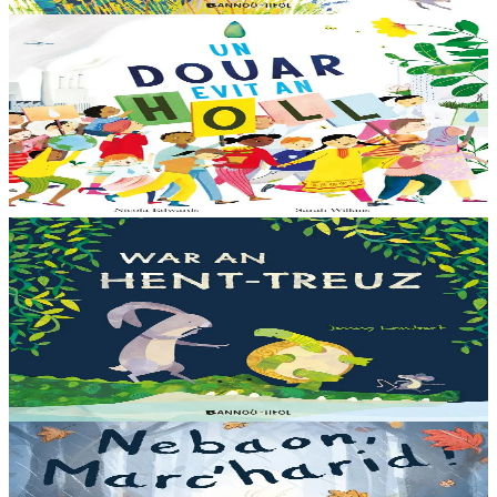
En stock
13,00 €
6 ans et plus
Bannoù-heol
Like the Ocean We Rise
Notre planète est immense et magnifique, mais elle a besoin de notre
aide – elle a besoin de moi, elle a besoin de vous. Cet album illustré,
qui arrive à point...
En stock
13,00 €
3 ans et plus
Bannoù-heol
Let's all creep through crocodile creek
Qui sait quelles bêtes rôdent dans les marais quand la nuit tombe...
Pas les crocodiles en tout cas, Souris en est persuadée ! Ses amis ont
un doute : à quoi ça...
En stock
13,00 €
3 ans et plus
Bannoù-heol
A little bit worried