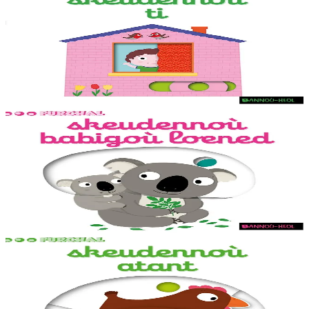
Mon imagier de la maison
Des animations adaptées aux tout-petits sur chaque double page, dès
la couverture. Un petit jeu pour s'amuser avec les mots à la fin du
livre.
En stock
9,20 €
1 ans et plus
Bannoù-heol
Mon imagier des bébés animaux
Des animations adaptées aux tout-petits sur chaque double page, dès
la couverture. Un petit jeu pour s'amuser avec les mots à la fin du
livre.
En stock
9,20 €
1 ans et plus
Bannoù-heol
Mon imagier de la ferme
Des animations adaptées aux tout-petits sur chaque double page, dès