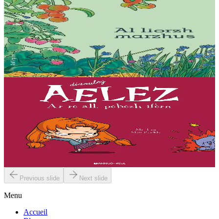
Bannoù-heol
Al liorzh marzhus
Comment créer son potager ? Comment entretenir son jardin et
favoriser la biodiversité ? Des conseils jardinage initialement parus
dans la revue Ya!...
En stock
18,00 €
7 ans et plus
Bannoù-heol
L'enfer, c'est les autres
« Que ce soit pour faire enrager mes parents, torturer mon stupide
chat, lutter contre Jade et ses copines ou briser le coeur de
Geoffroy... j'ai toujours une idée intéressante !...
En stock
11,50 €
Previous slide
Next slide
Menu
Accueil