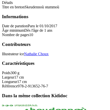
Détails
Titre en breton
Skeudennoù stummoù
Informations
Date de parution
Paru le 01/10/2017
Âge minimum
Dès l'âge de 1 ans
Nombre de pages
10
Contributeurs
Illustrateur·ice
Nathalie Choux
Caractéristiques
Poids
300 g
Largeur
17 cm
Longueur
17 cm
Référence
978-2-913652-76-7
Dans la même collection Kididoc
1 ans et plus
Bannoù-heol