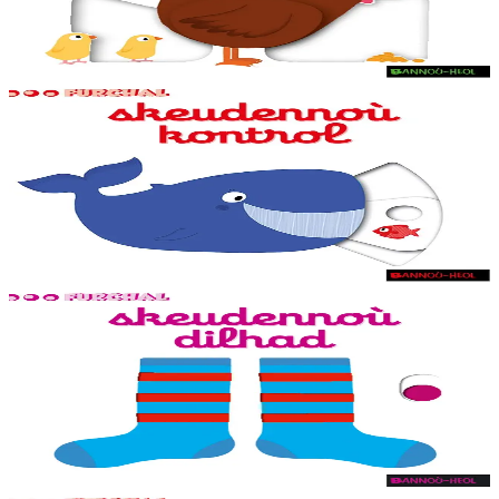
la couverture. Un petit jeu pour s'amuser avec les mots à la fin du
livre.
En stock
9,20 €
1 ans et plus
Bannoù-heol
Mon imagier des contraires
Des animations adaptées aux tout-petits sur chaque double page, dès
la couverture. Un petit jeu pour s'amuser avec les mots à la fin du
livre.
En stock
9,20 €
1 ans et plus
Bannoù-heol
Mon imagier des vêtements
Des animations adaptées aux tout-petits sur chaque double page, dès
la couverture. Un petit jeu pour s'amuser avec les mots à la fin du
livre.
En stock
7,95 €