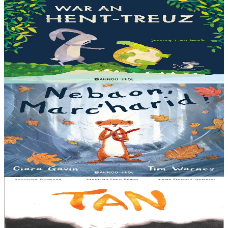
Bannoù-heol
Let's all creep through crocodile creek
Qui sait quelles bêtes rôdent dans les marais quand la nuit tombe...
Pas les crocodiles en tout cas, Souris en est persuadée ! Ses amis ont
un doute : à quoi ça...
En stock
13,00 €
3 ans et plus
Bannoù-heol
A little bit worried
Pris dans une violente tempête, Marc'harid construit une forteresse
pour s'y réfugier. Mais elle y rencontre Lagadeg, qui adore jouer
dans le vent et patauger sous la pluie....
En stock
13,00 €
8 ans et plus
Al Lanv
Tan