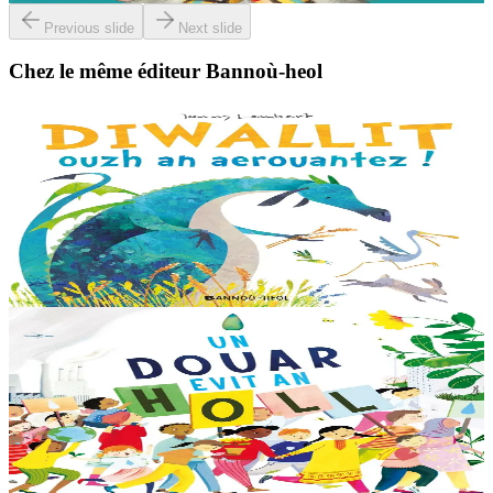
Previous slide
Next slide
Chez le même éditeur Bannoù-heol
3 ans et plus
Bannoù-heol
Look out, it's a Dragon!
Eflammez la dragonne est en quête d'une nouvelle maison. Mais
quand elle trouve la forêt parfaite, elle n'est pas la bienvenue...
"Ouste ! On ne veut pas de...
En stock
13,00 €
6 ans et plus
Bannoù-heol
Like the Ocean We Rise
Notre planète est immense et magnifique, mais elle a besoin de notre
aide – elle a besoin de moi, elle a besoin de vous. Cet album illustré,
qui arrive à point...