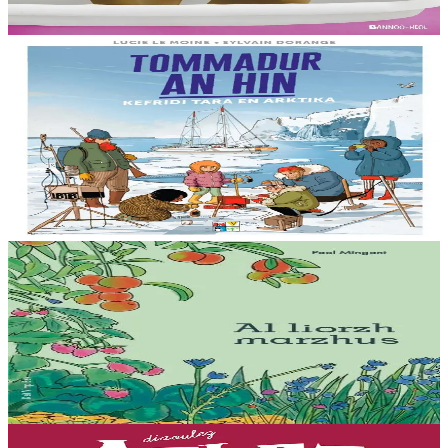
En stock
8,00 €
8 ans et plus
Bannoù-heol
Le réchauffement climatique : Mission Tara en
Arctique
Billy connaît bien la mer et le réchauffement climatique : sa maman
étudie la fonte des glaces à bord d’un voilier scientifique, la goélette
Tara....
En stock
15,00 €
15 ans et plus
Bannoù-heol
Al liorzh marzhus
Comment créer son potager ? Comment entretenir son jardin et
favoriser la biodiversité ? Des conseils jardinage initialement parus
dans la revue Ya!...
En stock
18,00 €
7 ans et plus