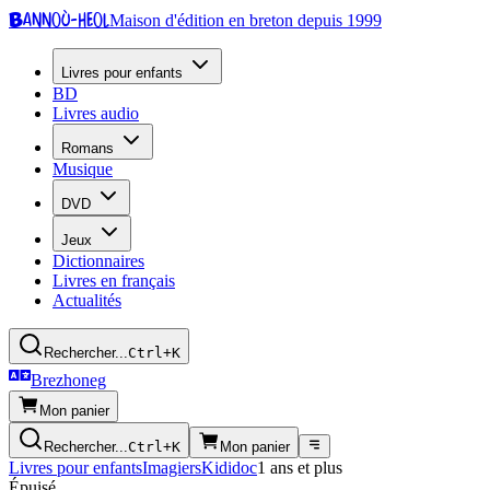
Bannoù-heol
Maison d'édition en breton depuis 1999
Livres pour enfants
BD
Livres audio
Romans
Musique
DVD
Jeux
Dictionnaires
Livres en français
Actualités
Rechercher...
Ctrl+K
Brezhoneg
Mon panier
Rechercher...
Ctrl+K
Mon panier
Livres pour enfants
Imagiers
Kididoc
1 ans et plus
Épuisé