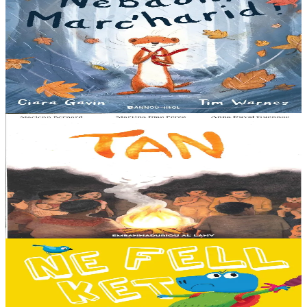
Bannoù-heol
A little bit worried
Pris dans une violente tempête, Marc'harid construit une forteresse
pour s'y réfugier. Mais elle y rencontre Lagadeg, qui adore jouer
dans le vent et patauger sous la pluie....
En stock
13,00 €
8 ans et plus
Al Lanv
Tan
Tout en haut des vertes collines, là où les montagnes se couvrent du
brouillard des matinées feutrées, est perché le petit village maya de
Sakamch'en....
En stock
11,00 €
3 ans et plus
Bannoù-heol
I don't want to go to school!