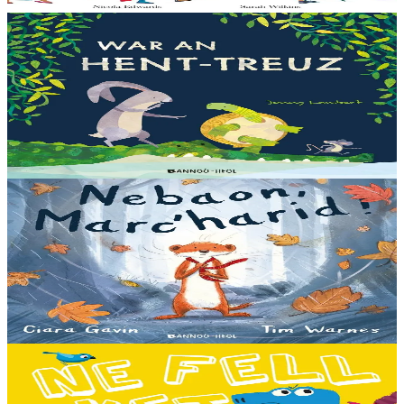
En stock
13,00 €
3 ans et plus
Bannoù-heol
Let's all creep through crocodile creek
Qui sait quelles bêtes rôdent dans les marais quand la nuit tombe...
Pas les crocodiles en tout cas, Souris en est persuadée ! Ses amis ont
un doute : à quoi ça...
En stock
13,00 €
3 ans et plus
Bannoù-heol
A little bit worried
Pris dans une violente tempête, Marc'harid construit une forteresse
pour s'y réfugier. Mais elle y rencontre Lagadeg, qui adore jouer
dans le vent et patauger sous la pluie....
En stock
13,00 €
3 ans et plus
Bannoù-heol
I don't want to go to school!