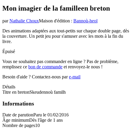
Mon imagier de la famille
en breton
par
Nathalie Choux
Maison d'édition
:
Bannoù-heol
Des animations adaptées aux tout-petits sur chaque double page, dès
la couverture. Un petit jeu pour s'amuser avec les mots à la fin du
livre.
Épuisé
Vous ne souhaitez pas commander en ligne ? Pas de problème,
remplissez ce
bon de commande
et renvoyez-le nous !
Besoin d'aide ?
Contactez-nous par
e-mail
Détails
Titre en breton
Skeudennoù familh
Informations
Date de parution
Paru le 01/02/2016
Âge minimum
Dès l'âge de 1 ans
Nombre de pages
10