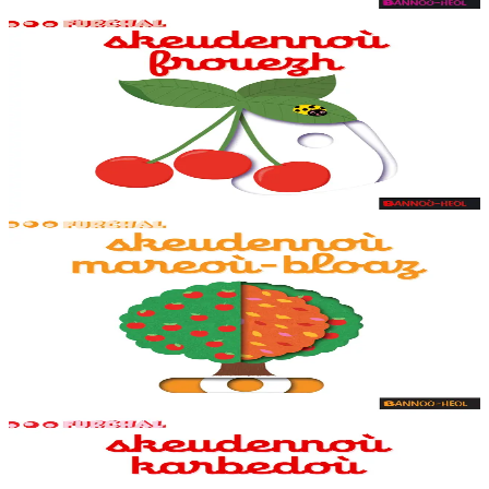
En stock
7,95 €
1 ans et plus
Bannoù-heol
Mon imagier des fruits
Des animations adaptées aux tout-petits sur chaque double page, dès
la couverture. Un petit jeu pour s'amuser avec les mots à la fin du
livre.
En stock
7,95 €
1 ans et plus
Bannoù-heol
Mon imagier des saisons
Des animations adaptées aux tout-petits sur chaque double page, dès
la couverture. Un petit jeu pour s'amuser avec les mots à la fin du
livre.
En stock
7,95 €
1 ans et plus
Bannoù-heol
Mon imagier des véhicules