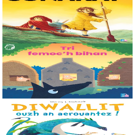
Sunakay
La mer est devenue une immense décharge dépourvue de vie sous-
marine. Deux soeurs survivent sur une île de plastique, au milieu des
déchets. Mais un évènement...
En stock
25,00 €
3 ans et plus
TES
Les trois petits cochons
Il était une fois trois joyeux petits cochons qui vivaient avec leurs
parents. Il était temps pour chacun d’avoir sa propre maison ! Cette
collection propose...
En stock
12,00 €
3 ans et plus
Bannoù-heol
Look out, it's a Dragon!
Eflammez la dragonne est en quête d'une nouvelle maison. Mais