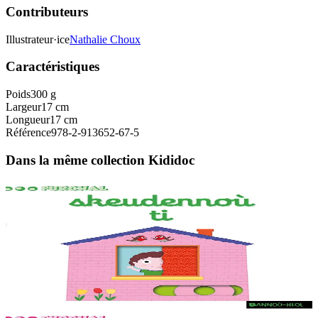
Contributeurs
Illustrateur·ice
Nathalie Choux
Caractéristiques
Poids
300 g
Largeur
17 cm
Longueur
17 cm
Référence
978-2-913652-67-5
Dans la même collection Kididoc
1 ans et plus
Bannoù-heol
Mon imagier de la maison
Des animations adaptées aux tout-petits sur chaque double page, dès
la couverture. Un petit jeu pour s'amuser avec les mots à la fin du
livre.
En stock
9,20 €
1 ans et plus