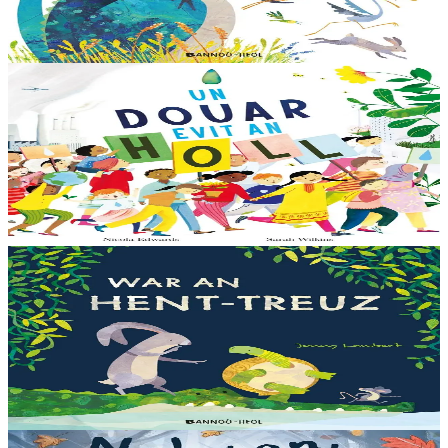
quand elle trouve la forêt parfaite, elle n'est pas la bienvenue...
"Ouste ! On ne veut pas de...
En stock
13,00 €
6 ans et plus
Bannoù-heol
Like the Ocean We Rise
Notre planète est immense et magnifique, mais elle a besoin de notre
aide – elle a besoin de moi, elle a besoin de vous. Cet album illustré,
qui arrive à point...
En stock
13,00 €
3 ans et plus
Bannoù-heol
Let's all creep through crocodile creek
Qui sait quelles bêtes rôdent dans les marais quand la nuit tombe...
Pas les crocodiles en tout cas, Souris en est persuadée ! Ses amis ont
un doute : à quoi ça...
En stock
13,00 €
3 ans et plus