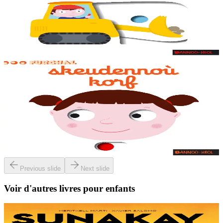
Des animations adaptées aux tout-petits sur chaque double page, dès
la couverture. Un petit jeu pour s'amuser avec les mots à la fin du
livre.
En stock
7,95 €
1 ans et plus
Épuisé
Bannoù-heol
Mon imagier du corps
Des animations adaptées aux tout-petits sur chaque double page, dès
la couverture. Un petit jeu pour s'amuser avec les mots à la fin du
livre.
Épuisé
Previous slide
Next slide
Voir d'autres livres pour enfants
9 ans et plus
TES