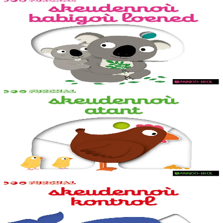
Bannoù-heol
Mon imagier des bébés animaux
Des animations adaptées aux tout-petits sur chaque double page, dès
la couverture. Un petit jeu pour s'amuser avec les mots à la fin du
livre.
En stock
9,20 €
1 ans et plus
Bannoù-heol
Mon imagier de la ferme
Des animations adaptées aux tout-petits sur chaque double page, dès
la couverture. Un petit jeu pour s'amuser avec les mots à la fin du
livre.
En stock
9,20 €
1 ans et plus
Bannoù-heol
Mon imagier des contraires