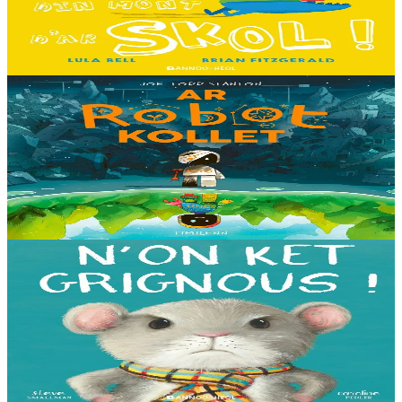
C'est le premier jour d'école des Souris et des Dinosaures. Ils n'ont
pas envie d'y aller. Mais quand les cours commencent, une très
grande surprise les attend…...
En stock
13,00 €
8 ans et plus
Timilenn
The Lost Robot
Au cœur d’une décharge, un petit robot brisé s’éveille. Il ne se
souvient plus d’où il vient ni depuis combien de temps il est là, mais
il sait qu’il n’est pas à sa place....
En stock
14,00 €
3 ans et plus
Bannoù-heol
I'm not grumpy!
À la lisière de la forêt vit une petite souris. C'est la souris la plus
grognonne et la plus hargneuse des environs, jusqu'à sa rencontre
avec un petit blaireau...
En stock
13,00 €