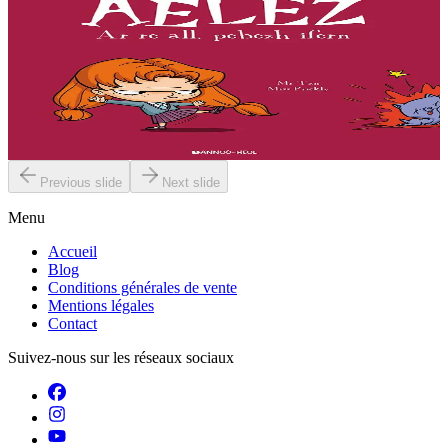
Bannoù-heol
L'enfer, c'est les autres
« Que ce soit pour faire enrager mes parents, torturer mon stupide
chat, lutter contre Jade et ses copines ou briser le coeur de
Geoffroy... j'ai toujours une idée intéressante !...
En stock
11,50 €
Previous slide
Next slide
Menu
Accueil
Blog
Conditions générales de vente
Mentions légales
Contact
Suivez-nous sur les réseaux sociaux