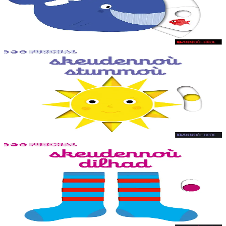
Des animations adaptées aux tout-petits sur chaque double page, dès
la couverture. Un petit jeu pour s'amuser avec les mots à la fin du
livre.
En stock
9,20 €
1 ans et plus
Bannoù-heol
Mon imagier des formes
Des animations adaptées aux tout-petits sur chaque double page, dès
la couverture. Un petit jeu pour s'amuser avec les mots à la fin du
livre.
En stock
7,95 €
1 ans et plus
Bannoù-heol
Mon imagier des vêtements
Des animations adaptées aux tout-petits sur chaque double page, dès
la couverture. Un petit jeu pour s'amuser avec les mots à la fin du
livre.