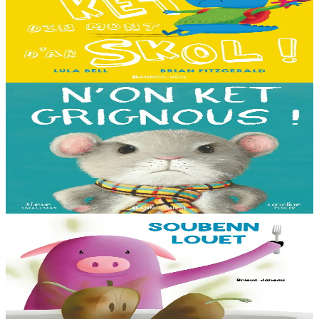
C'est le premier jour d'école des Souris et des Dinosaures. Ils n'ont
pas envie d'y aller. Mais quand les cours commencent, une très
grande surprise les attend…...
En stock
13,00 €
3 ans et plus
Bannoù-heol
I'm not grumpy!
À la lisière de la forêt vit une petite souris. C'est la souris la plus
grognonne et la plus hargneuse des environs, jusqu'à sa rencontre
avec un petit blaireau...
En stock
13,00 €
3 ans et plus
Bannoù-heol
Soubenn louet
Rozig prépare avec attention une soupe pour ses amis. Un invité
surprise va-t-il gâcher la fête ? Cet album mêlant humour et suspense
permettra aussi...