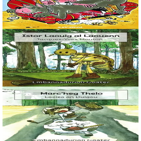
S’appeler Hilaire et être surnommé Pupuce, c’est agaçant ! Ne pas
avoir le droit de sortir quand on veut, c’est frustrant. Être grondé
parce qu’on est un peu...
En stock
7,00 €
3 ans et plus
Goater
Istor Laouig al Laouenn
Une histoire de poux, d’ermite, et de shampoing anti-poux.
Beaucoup d’humour et de clin d’œil dans cette histoire ! Une
histoire facile à lire pour les jeunes...
En stock
5,60 €
3 ans et plus
Goater
Marc'heg Thelo
Thelo est un jeune maître crêpier qui nourrit tous les habitants de
Villegourmande. Bubu la vache lui fournit les œufs, et Yaya la poule
lui donne son lait....