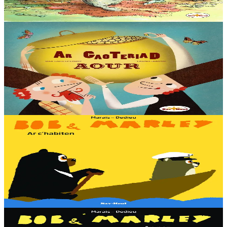
En stock
13,00 €
6 ans et plus
Sav-heol
La marmite pleine d'or
Dans un village de Russie vivaient deux frères : Boris, débrouillard
et plein d’esprit, Iakof un peu bête mais pas méchant. Un jour que
Boris laboure le champ...
En stock
13,00 €
3 ans et plus
Sav-heol
Bob & Marley - Le capitaine
En voyant une fourmi naviguer sur une feuille, Bob rêve d'avoir un
bateau. À lui les aventures ! Il demande donc à son ami Marley de
lui en construire un....
En stock
7,00 €
3 ans et plus
Sav-heol