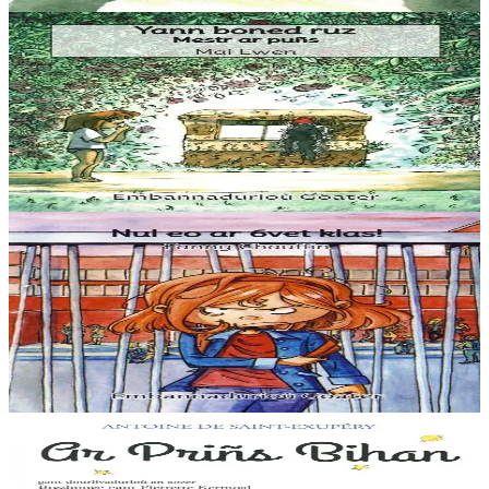
En stock
5,60 €
3 ans et plus
Goater
Yann boned ruz, Mestr ar puñs
L’histoire (vraie…) d’un petit bonhomme moitié grenouille qui sort
du puits quand les enfants traînent la nuit… Une histoire facile à lire
pour les jeunes...
En stock
5,60 €
3 ans et plus
Goater
Nul eo ar 6vet klas !
La sixième c’est nul, on doit être comme tout le monde. Alors quand
on n’en a rien à faire de son image, on se réfugie ailleurs… Une
histoire facile à lire...
En stock
5,60 €
6 ans et plus
Aber
Le Petit Prince