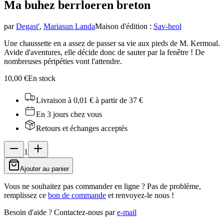
Ma buhez berrloer
en breton
par
Degast'
,
Mariasun Landa
Maison d'édition
:
Sav-heol
Une chaussette en a assez de passer sa vie aux pieds de M. Kermoal.
Avide d'aventures, elle décide donc de sauter par la fenêtre ! De
nombreuses péripéties vont l'attendre.
10,00 €
En stock
Livraison à 0,01 €
à partir de 37 €
En 3 jours chez vous
Retours et échanges acceptés
1
Ajouter au panier
Vous ne souhaitez pas commander en ligne ? Pas de problème,
remplissez ce
bon de commande
et renvoyez-le nous !
Besoin d'aide ?
Contactez-nous par
e-mail