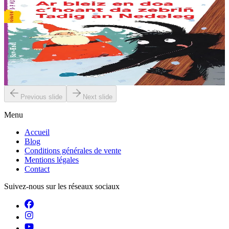
Sav-heol
Le loup qui voulait manger le père Noël
Le père Noël est malade, il a trop mangé. Dans la forêt, le loup est
affamé. Alors, quand il voit une silhouette rouge qui s'approche, il
est persuadé que le...
En stock
6,00 €
Previous slide
Next slide
Menu
Accueil
Blog
Conditions générales de vente
Mentions légales
Contact
Suivez-nous sur les réseaux sociaux