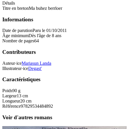
Détails
Titre en breton
Ma buhez berrloer
Informations
Date de parution
Paru le 01/10/2011
Âge minimum
Dès l'âge de 8 ans
Nombre de pages
64
Contributeurs
Auteur·ice
Mariasun Landa
Illustrateur·ice
Degast'
Caractéristiques
Poids
90 g
Largeur
13 cm
Longueur
20 cm
Référence
97829534484892
Voir d'autres romans
9 ans et plus