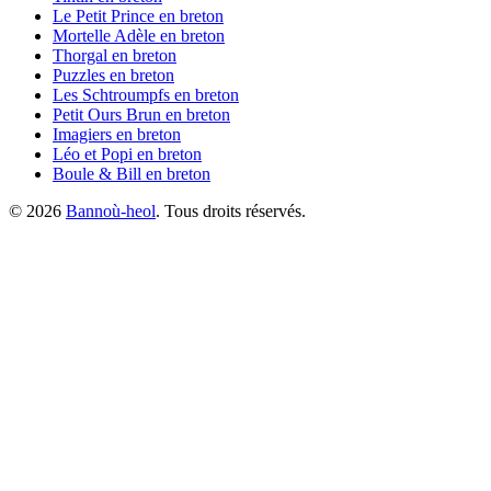
Le Petit Prince
en breton
Mortelle Adèle
en breton
Thorgal
en breton
Puzzles
en breton
Les Schtroumpfs
en breton
Petit Ours Brun
en breton
Imagiers
en breton
Léo et Popi
en breton
Boule & Bill
en breton
©
2026
Bannoù-heol
. Tous droits réservés.