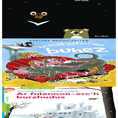
Bob & Marley - La nuit
Marley, c'est le grand, et Bob le petit. Nos deux ours mal dégrossis
sont de retour. Cette fois, il a peur de la nuit. Que va bien pouvoir
faire Marley pour le rassurer ?...
En stock
7,00 €
8 ans et plus
Sav-heol
La plus grosse bêtise
S’appeler Hilaire et être surnommé Pupuce, c’est agaçant ! Ne pas
avoir le droit de sortir quand on veut, c’est frustrant. Être grondé
parce qu’on est un peu...
En stock
7,00 €
6 ans et plus
Sav-heol
Les flocons magiques
La reine des Neiges confie à ses trois enfants, Olga, Ingrid et Hans,