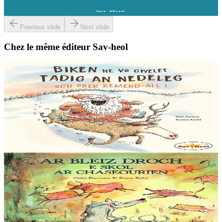
En stock
6,00 €
Previous slide
Next slide
Chez le même éditeur Sav-heol
6 ans et plus
Sav-heol
Tout ce que le Père Noël ne fera jamais
Tout ce que le Père Noël ne fera jamais : • Confondre Pâques et
Noël. • Manger tous les gâteaux laissés par les enfants et ne plus
pouvoir passer par la cheminée....
En stock
12,00 €
5 ans et plus
Sav-heol
Loup gris à l'école des chasseurs
Ce matin, Loup gris a rendez-vous avec Maître Crock. C’est le plus
célèbre des chasseurs, on raconte même qu’il a combattu un ours ! Il
enseigne à Loup gris les...