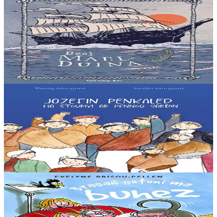
Keit vimp bev
Beaj Mael-Duina
Dans les îles d’Aran en Irlande, au Moyen Âge, un jeune chasseur
est avalé par un dragon. Il vit toujours dans le ventre du monstre. Sa
soeur Mael-Duina va...
En stock
8,00 €
9 ans et plus
Keit vimp bev
Jozefin Penkaled
La vie des ouvrières est bien difficile dans les conserveries de
Douarnenez, au début du 20ème siècle. Parmi elles, Joséphine
travaille dur à l’usine. Sa vie et...
En stock
8,00 €
8 ans et plus
Sav-heol
La plus grosse bêtise