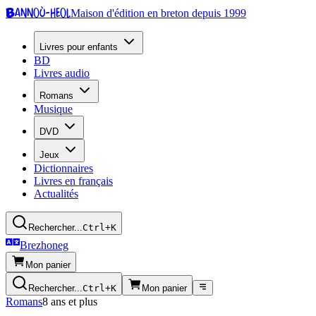
Bannoù-heol
Maison d'édition en breton depuis 1999
Livres pour enfants
BD
Livres audio
Romans
Musique
DVD
Jeux
Dictionnaires
Livres en français
Actualités
Rechercher...
Ctrl+K
Brezhoneg
Mon panier
Rechercher...
Ctrl+K
Mon panier
Romans
8 ans et plus