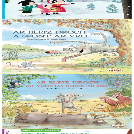
une mission de la plus haute importance : ils doivent remettre un
étrange coffret au père Noël....
En stock
7,00 €
5 ans et plus
Sav-heol
Loup gris la terreur
Pfiou ! Quelle chaleur ! Bleiz Droch se rafraîchit en barbotant
pépère dans la rivière. Lui vient alors une idée de génie : surprendre
les animaux assoiffés et les croquer !...
En stock
13,50 €
5 ans et plus
Sav-heol
Loup gris part à l'aventure
Aujourd’hui, Loup gris s’ennuie. « Chasser sur ce territoire, c’est
toujours la même histoire. » Et s’il allait ailleurs ? Prêt pour
l’aventure, direction le sud....
En stock
13,50 €
6 ans et plus