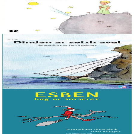
Le Petit Prince est revenu ! Et cette fois, c'est en breton qu'il
s'exprime. Mais quelle que soit la langue, c'est un bonheur que de
retrouver ce Petit Prince...
En stock
18,00 €
9 ans et plus
TES
Dindan ar seizh avel
Nouvelles maritimes. Embarquez à la suite d’Aogust, jeune mousse
en route pour la pêche en Islande, et Klaoda, fille d’un capitaine
cap-hornier....
En stock
8,00 €
7 ans et plus
Sav-heol
Esben hag ar sorserez
Les onze frères d’Esben sont grands et forts, mais pas très malins.
Heureusement leur petit frère vient souvent leur porter secours,
sinon le roi les ferait...