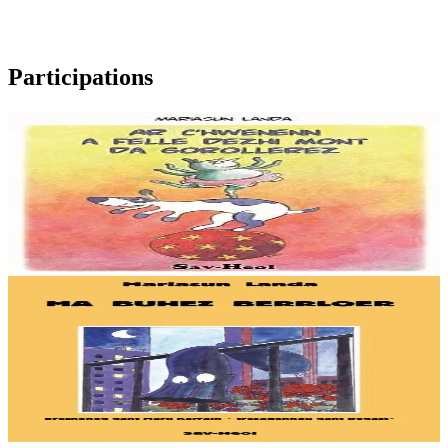
Participations
7 ans et plus
Ar c'hwenenn a felle dezhi mont da gorollerez
Rusika la petite puce n’a qu’un seul désir : devenir danseuse ! Mais
pour apprendre le métier il faut aller en Russie. C’est une longue
route et un long voyage......
En stock
9,00 €
8 ans et plus
Ma buhez berrloer
Une chaussette en a assez de passer sa vie aux pieds de M. Kermoal.
Avide d'aventures, elle décide donc de sauter par la fenêtre ! De
nombreuses péripéties vont l'attendre....
En stock
10,00 €