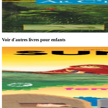
An Here
Las selvas
Ce livre décrit le rôle de "poumons de la planète" des forêts équatoriale
En stock
9,00 €
Voir d'autres livres pour enfants
9 ans et plus
TES
Sunakay
La mer est devenue une immense décharge dépourvue de vie sous-marin
En stock
25,00 €
3 ans et plus
TES
Les trois petits cochons
Il était une fois trois joyeux petits cochons qui vivaient avec leurs pa