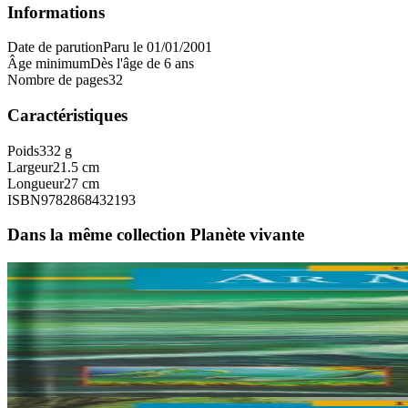
Informations
Date de parution
Paru le 01/01/2001
Âge minimum
Dès l'âge de 6 ans
Nombre de pages
32
Caractéristiques
Poids
332 g
Largeur
21.5 cm
Longueur
27 cm
ISBN
9782868432193
Dans la même collection Planète vivante
6 ans et plus
An Here
Los oceanos
Plus de 70 % de la surface de la planète est recouverte d'eau. Ce livre
En stock
9,00 €
6 ans et plus