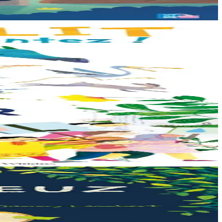
e veut pas de...
arrive à point...
te : à quoi ça...