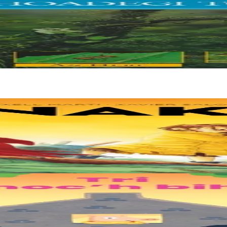
s. Il étudie aussi les plantes, les animaux et les hommes qui s'y battent 
e. Deux soeurs survivent sur une île de plastique, au milieu des déch
rents. Il était temps pour chacun d’avoir sa propre maison ! Cette collecti