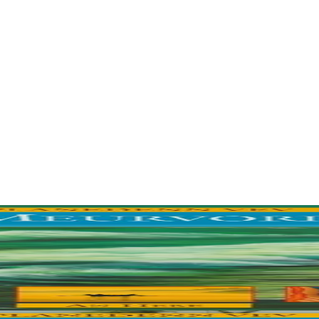
 explique comment se sont formés les océans et décrit la vie que l'on y t