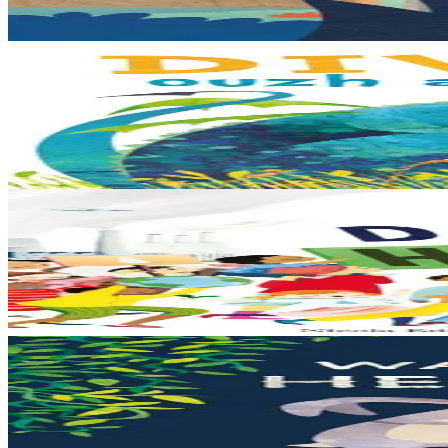
En stock
12,00 €
3 ans et plus
Bannoù-heol
Look out, it's a Dragon!
Eflammez la dragonne est en quête d'une nouvelle maison. Mais quand el
En stock
13,00 €
6 ans et plus
Bannoù-heol
Like the Ocean We Rise
Notre planète est immense et magnifique, mais elle a besoin de notre aid
En stock
13,00 €
3 ans et plus
Bannoù-heol
Let's all creep through crocodile creek
Qui sait quelles bêtes rôdent dans les marais quand la nuit tombe... Pas