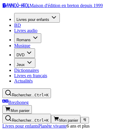
Bannoù-heol
Maison d'édition en breton depuis 1999
Livres pour enfants
BD
Livres audio
Romans
Musique
DVD
Jeux
Dictionnaires
Livres en français
Actualités
Rechercher...
Ctrl+K
Brezhoneg
Mon panier
Rechercher...
Ctrl+K
Mon panier
Livres pour enfants
Planète vivante
6 ans et plus