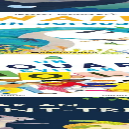
le trouve la forêt parfaite, elle n'est pas la bienvenue... "Ouste ! On n
e – elle a besoin de moi, elle a besoin de vous. Cet album illustré, qui 
 les crocodiles en tout cas, Souris en est persuadée ! Ses amis ont un dou