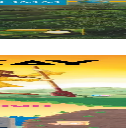
pour survivre....
ets. Mais un évènement...
on propose...