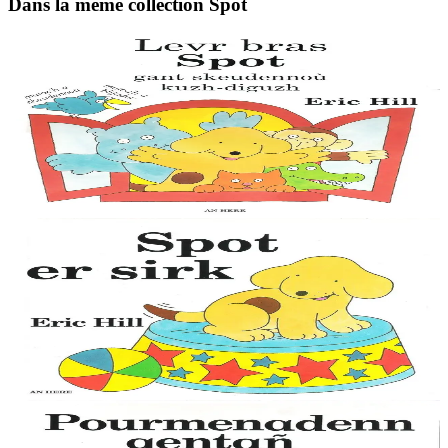
Dans la même collection Spot
3 ans et plus
An Here
Le grand livre de Spot
Des couleurs, nombres, formes, mots contraires, cris des animaux et
une belle histoire. Faites découvrir à vos enfants des notions de base
avec Spot et ses...
En stock
11,00 €
1 ans et plus
An Here
Spot au cirque
Le petit chien Spot est mondialement connu, avec ses aventures
auxquelles participent les enfants en soulevant des images animées.
Cette collection, qui existe...
En stock
9,00 €
1 ans et plus
An Here