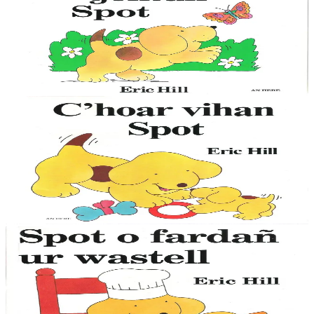
La première promenade de Spot
Le petit chien Spot est mondialement connu, avec ses aventures
auxquelles participent les enfants en soulevant des images animées.
Cette collection, qui existe...
En stock
9,00 €
1 ans et plus
An Here
La petite soeur de Spot
Le petit chien Spot est mondialement connu, avec ses aventures
auxquelles participent les enfants en soulevant des images animées.
Cette collection, qui existe...
En stock
9,00 €
1 ans et plus
Épuisé
An Here
Spot fait un gâteau
Le petit chien Spot est mondialement connu, avec ses aventures