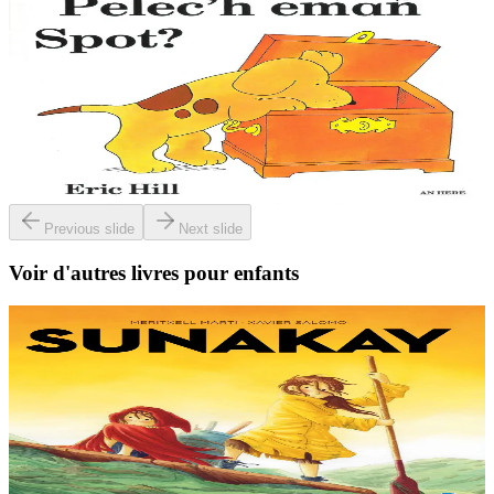
Épuisé
An Here
Où est Spot ?
Le petit chien Spot est mondialement connu, avec ses aventures
auxquelles participent les enfants en soulevant des images animées.
Cette collection, qui existe...
Épuisé
Previous slide
Next slide
Voir d'autres livres pour enfants
9 ans et plus
TES
Sunakay
La mer est devenue une immense décharge dépourvue de vie sous-
marine. Deux soeurs survivent sur une île de plastique, au milieu des
déchets. Mais un évènement...