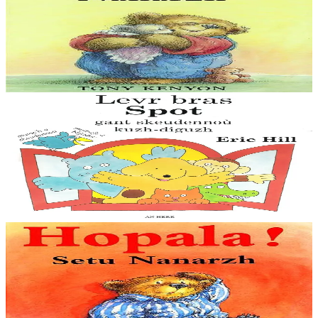
La petite soeur de Nounours
Nounours vient d'avoir une petite soeur ! Mais apparemment, ça ne
lui fait pas plaisir !
En stock
9,00 €
3 ans et plus
An Here
Le grand livre de Spot
Des couleurs, nombres, formes, mots contraires, cris des animaux et
une belle histoire. Faites découvrir à vos enfants des notions de base
avec Spot et ses...
En stock
11,00 €
2 ans et plus
An Here
Tiens donc ! Voilà Nounours
Nounours n'arrive pas à dormir. Il s'agite et tombe de son lit, y
remonte, en redescend, va à la salle de bain, à la cuisine… Pendant