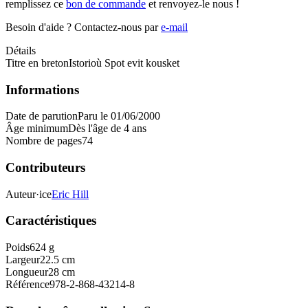
remplissez ce
bon de commande
et renvoyez-le nous !
Besoin d'aide ?
Contactez-nous par
e-mail
Détails
Titre en breton
Istorioù Spot evit kousket
Informations
Date de parution
Paru le 01/06/2000
Âge minimum
Dès l'âge de 4 ans
Nombre de pages
74
Contributeurs
Auteur·ice
Eric Hill
Caractéristiques
Poids
624 g
Largeur
22.5 cm
Longueur
28 cm
Référence
978-2-868-43214-8