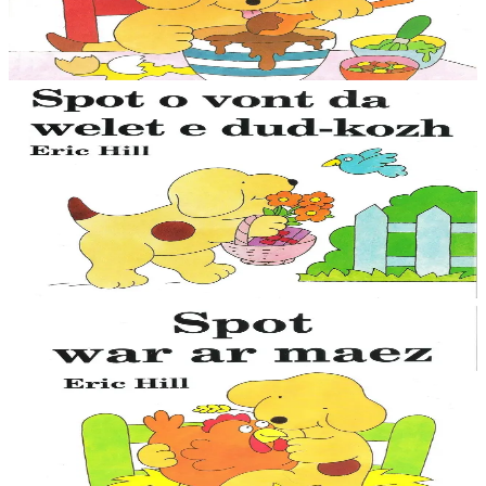
auxquelles participent les enfants en soulevant des images animées.
Cette collection, qui existe...
Épuisé
1 ans et plus
Épuisé
An Here
Spot rend visite à ses grands-parents
Le petit chien Spot est mondialement connu, avec ses aventures
auxquelles participent les enfants en soulevant des images animées.
Cette collection, qui existe...
Épuisé
1 ans et plus
Épuisé
An Here
Spot à la campagne
Le petit chien Spot est mondialement connu, avec ses aventures
auxquelles participent les enfants en soulevant des images animées.
Cette collection, qui existe...