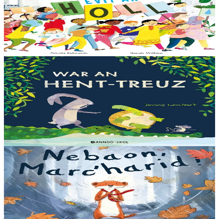
Notre planète est immense et magnifique, mais elle a besoin de notre
aide – elle a besoin de moi, elle a besoin de vous. Cet album illustré,
qui arrive à point...
En stock
13,00 €
3 ans et plus
Bannoù-heol
Let's all creep through crocodile creek
Qui sait quelles bêtes rôdent dans les marais quand la nuit tombe...
Pas les crocodiles en tout cas, Souris en est persuadée ! Ses amis ont
un doute : à quoi ça...
En stock
13,00 €
3 ans et plus
Bannoù-heol
A little bit worried
Pris dans une violente tempête, Marc'harid construit une forteresse
pour s'y réfugier. Mais elle y rencontre Lagadeg, qui adore jouer
dans le vent et patauger sous la pluie....