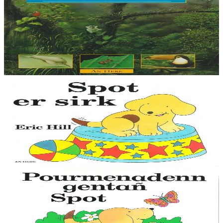
Las selvas
Ce livre décrit le rôle de "poumons de la planète" des forêts
équatoriales. Il étudie aussi les plantes, les animaux et les hommes
qui s'y battent pour survivre....
En stock
9,00 €
1 ans et plus
An Here
Spot au cirque
Le petit chien Spot est mondialement connu, avec ses aventures
auxquelles participent les enfants en soulevant des images animées.
Cette collection, qui existe...
En stock
9,00 €
1 ans et plus
An Here
La première promenade de Spot
Le petit chien Spot est mondialement connu, avec ses aventures