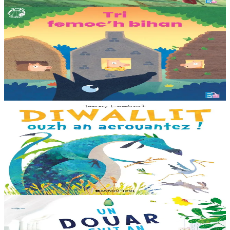
En stock
25,00 €
3 ans et plus
TES
Les trois petits cochons
Il était une fois trois joyeux petits cochons qui vivaient avec leurs
parents. Il était temps pour chacun d’avoir sa propre maison ! Cette
collection propose...
En stock
12,00 €
3 ans et plus
Bannoù-heol
Look out, it's a Dragon!
Eflammez la dragonne est en quête d'une nouvelle maison. Mais
quand elle trouve la forêt parfaite, elle n'est pas la bienvenue...
"Ouste ! On ne veut pas de...
En stock
13,00 €
6 ans et plus
Bannoù-heol
Like the Ocean We Rise