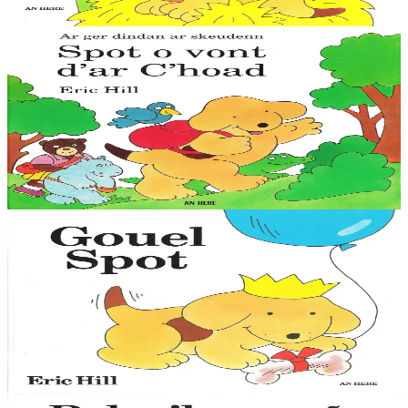
Épuisé
3 ans et plus
Épuisé
An Here
Spot va au bois
Venez au bois vous promener avec Spot, ses amis de l'école et leur
maîtresse, Madame Arzhig. Vous y passerez une belle journée. Une
collection de nouveaux...
Épuisé
1 ans et plus
Épuisé
An Here
La fête de Spot
Le petit chien Spot est mondialement connu, avec ses aventures
auxquelles participent les enfants en soulevant des images animées.
Cette collection, qui existe...
Épuisé
1 ans et plus