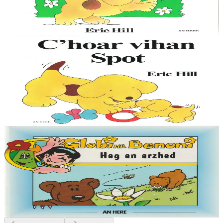
auxquelles participent les enfants en soulevant des images animées.
Cette collection, qui existe...
En stock
9,00 €
1 ans et plus
An Here
La petite soeur de Spot
Le petit chien Spot est mondialement connu, avec ses aventures
auxquelles participent les enfants en soulevant des images animées.
Cette collection, qui existe...
En stock
9,00 €
6 ans et plus
An Here
Globi ha Benoni - Hag an arzhed (12)
« Bonjour, je m'appelle Globi, et je suis venu sur la Terre pour voir
mon copain Benoni. Il y a très longtemps, ma planète était aussi
belle que la Terre ; et...
En stock
4,50 €