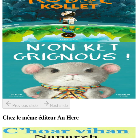
The Lost Robot
Au cœur d’une décharge, un petit robot brisé s’éveille. Il ne se
souvient plus d’où il vient ni depuis combien de temps il est là, mais
il sait qu’il n’est pas à sa place....
En stock
14,00 €
3 ans et plus
Bannoù-heol
I'm not grumpy!
À la lisière de la forêt vit une petite souris. C'est la souris la plus
grognonne et la plus hargneuse des environs, jusqu'à sa rencontre
avec un petit blaireau...
En stock
13,00 €
Previous slide
Next slide
Chez le même éditeur An Here
2 ans et plus
An Here