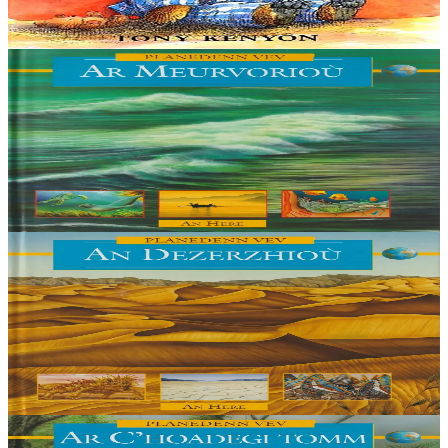
ce temps-là, ses parents...
En stock
9,00 €
6 ans et plus
An Here
Los oceanos
Plus de 70 % de la surface de la planète est recouverte d'eau. Ce
livre explique comment se sont formés les océans et décrit la vie que
l'on y trouve.
En stock
9,00 €
6 ans et plus
An Here
Los desiertos
Ce livre explique comment certaines parties du monde se sont
désertifiées et dresse un inventaire de la faune, de la flore et des
populations qui vivent dans un environnement si hostile....
En stock
9,00 €
6 ans et plus
An Here