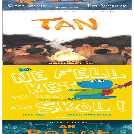
En stock
13,00 €
8 ans et plus
Al Lanv
Tan
Tout en haut des vertes collines, là où les montagnes se couvrent du
brouillard des matinées feutrées, est perché le petit village maya de
Sakamch'en....
En stock
11,00 €
3 ans et plus
Bannoù-heol
I don't want to go to school!
C'est le premier jour d'école des Souris et des Dinosaures. Ils n'ont
pas envie d'y aller. Mais quand les cours commencent, une très
grande surprise les attend…...
En stock
13,00 €
8 ans et plus
Timilenn