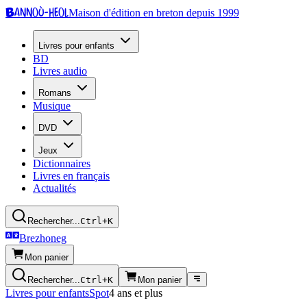
Bannoù-heol
Maison d'édition en breton depuis 1999
Livres pour enfants
BD
Livres audio
Romans
Musique
DVD
Jeux
Dictionnaires
Livres en français
Actualités
Rechercher...
Ctrl+K
Brezhoneg
Mon panier
Rechercher...
Ctrl+K
Mon panier
Livres pour enfants
Spot
4 ans et plus