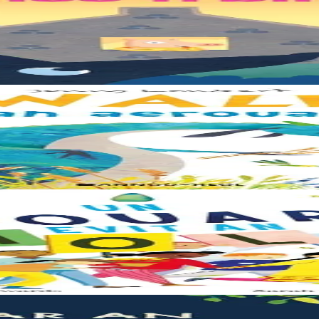
rents. Il était temps pour chacun d’avoir sa propre maison ! Cette collecti
le trouve la forêt parfaite, elle n'est pas la bienvenue... "Ouste ! On n
e – elle a besoin de moi, elle a besoin de vous. Cet album illustré, qui 