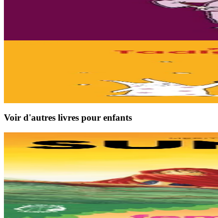
Lili, au lit !
Où est Lili ? Que fait-elle ? Elle n'est pas dans son lit ! Au dodo, Lili !
En stock
6,00 €
Sav-heol
Lili attend le Père Noël
Lili attend avec impatience la venue du Père Noël. Quand arrivera-t-il 
En stock
6,00 €
Voir d'autres livres pour enfants
9 ans et plus
TES
Sunakay
La mer est devenue une immense décharge dépourvue de vie sous-marin
En stock
25,00 €
3 ans et plus
TES