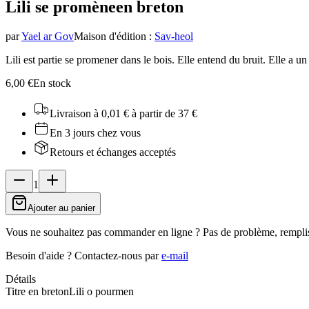
Lili se promène
en breton
par
Yael ar Gov
Maison d'édition
:
Sav-heol
Lili est partie se promener dans le bois. Elle entend du bruit. Elle a un
6,00 €
En stock
Livraison à 0,01 €
à partir de 37 €
En 3 jours chez vous
Retours et échanges acceptés
1
Ajouter au panier
Vous ne souhaitez pas commander en ligne ? Pas de problème, rempli
Besoin d'aide ?
Contactez-nous par
e-mail
Détails
Titre en breton
Lili o pourmen