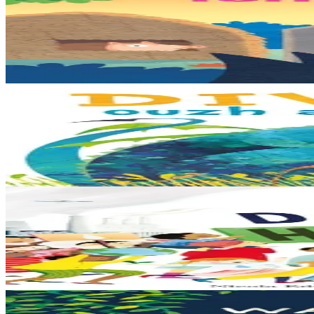
Les trois petits cochons
Il était une fois trois joyeux petits cochons qui vivaient avec leurs pa
En stock
12,00 €
3 ans et plus
Bannoù-heol
Look out, it's a Dragon!
Eflammez la dragonne est en quête d'une nouvelle maison. Mais quand el
En stock
13,00 €
6 ans et plus
Bannoù-heol
Like the Ocean We Rise
Notre planète est immense et magnifique, mais elle a besoin de notre aid
En stock
13,00 €
3 ans et plus
Bannoù-heol