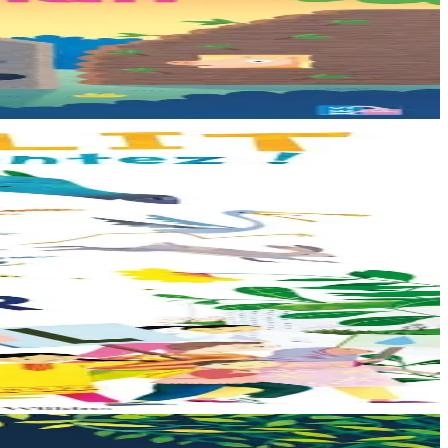
on propose...
e veut pas de...
arrive à point...