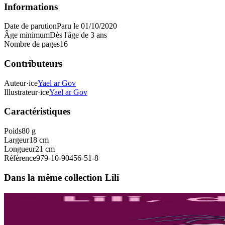
Informations
Date de parution
Paru le 01/10/2020
Âge minimum
Dès l'âge de 3 ans
Nombre de pages
16
Contributeurs
Auteur·ice
Yael ar Gov
Illustrateur·ice
Yael ar Gov
Caractéristiques
Poids
80 g
Largeur
18 cm
Longueur
21 cm
Référence
979-10-90456-51-8
Dans la même collection Lili
3 ans et plus
Sav-heol