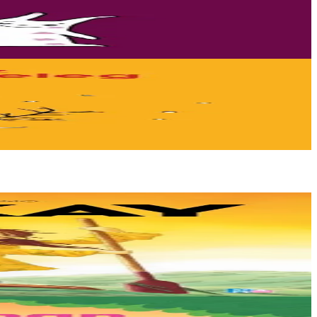
 breton...
ets. Mais un évènement...