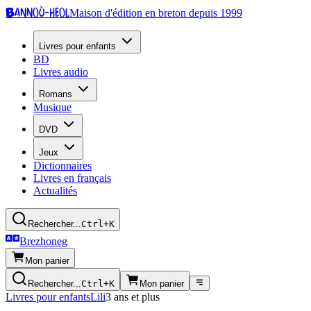
Bannoù-heol
Maison d'édition en breton depuis 1999
Livres pour enfants
BD
Livres audio
Romans
Musique
DVD
Jeux
Dictionnaires
Livres en français
Actualités
Rechercher...
Ctrl+K
Brezhoneg
Mon panier
Rechercher...
Ctrl+K
Mon panier
Livres pour enfants
Lili
3 ans et plus