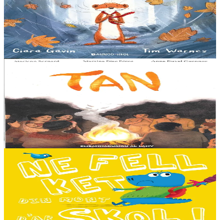
A little bit worried
Pris dans une violente tempête, Marc'harid construit une forteresse
pour s'y réfugier. Mais elle y rencontre Lagadeg, qui adore jouer
dans le vent et patauger sous la pluie....
En stock
13,00 €
8 ans et plus
Al Lanv
Tan
Tout en haut des vertes collines, là où les montagnes se couvrent du
brouillard des matinées feutrées, est perché le petit village maya de
Sakamch'en....
En stock
11,00 €
3 ans et plus
Bannoù-heol
I don't want to go to school!
C'est le premier jour d'école des Souris et des Dinosaures. Ils n'ont
pas envie d'y aller. Mais quand les cours commencent, une très
grande surprise les attend…...