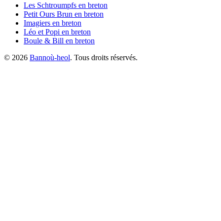
Les Schtroumpfs
en breton
Petit Ours Brun
en breton
Imagiers
en breton
Léo et Popi
en breton
Boule & Bill
en breton
©
2026
Bannoù-heol
. Tous droits réservés.