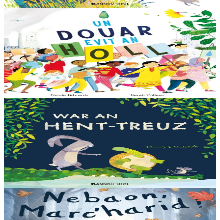
En stock
13,00 €
6 ans et plus
Bannoù-heol
Like the Ocean We Rise
Notre planète est immense et magnifique, mais elle a besoin de notre
aide – elle a besoin de moi, elle a besoin de vous. Cet album illustré,
qui arrive à point...
En stock
13,00 €
3 ans et plus
Bannoù-heol
Let's all creep through crocodile creek
Qui sait quelles bêtes rôdent dans les marais quand la nuit tombe...
Pas les crocodiles en tout cas, Souris en est persuadée ! Ses amis ont
un doute : à quoi ça...
En stock
13,00 €
3 ans et plus
Bannoù-heol