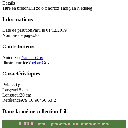
Détails
Titre en breton
Lili zo o c'hortoz Tadig an Nedeleg
Informations
Date de parution
Paru le 01/12/2019
Nombre de pages
20
Contributeurs
Auteur·ice
Yael ar Gov
Illustrateur·ice
Yael ar Gov
Caractéristiques
Poids
80 g
Largeur
18 cm
Longueur
20 cm
Référence
979-10-90456-53-2
Dans la même collection Lili
3 ans et plus
Sav-heol