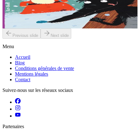
Le père Noël est malade, il a trop mangé. Dans la forêt, le loup est
affamé. Alors, quand il voit une silhouette rouge qui s'approche, il
est persuadé que le...
En stock
6,00 €
Previous slide
Next slide
Menu
Accueil
Blog
Conditions générales de vente
Mentions légales
Contact
Suivez-nous sur les réseaux sociaux
Partenaires