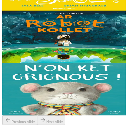
En stock
13,00 €
8 ans et plus
Timilenn
The Lost Robot
Au cœur d’une décharge, un petit robot brisé s’éveille. Il ne se
souvient plus d’où il vient ni depuis combien de temps il est là, mais
il sait qu’il n’est pas à sa place....
En stock
14,00 €
3 ans et plus
Bannoù-heol
I'm not grumpy!
À la lisière de la forêt vit une petite souris. C'est la souris la plus
grognonne et la plus hargneuse des environs, jusqu'à sa rencontre
avec un petit blaireau...
En stock
13,00 €
Previous slide
Next slide