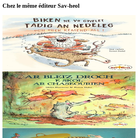
Chez le même éditeur Sav-heol
6 ans et plus
Sav-heol
Tout ce que le Père Noël ne fera jamais
Tout ce que le Père Noël ne fera jamais : • Confondre Pâques et
Noël. • Manger tous les gâteaux laissés par les enfants et ne plus
pouvoir passer par la cheminée....
En stock
12,00 €
5 ans et plus
Sav-heol
Loup gris à l'école des chasseurs
Ce matin, Loup gris a rendez-vous avec Maître Crock. C’est le plus
célèbre des chasseurs, on raconte même qu’il a combattu un ours ! Il
enseigne à Loup gris les...
En stock
13,00 €
6 ans et plus
Sav-heol