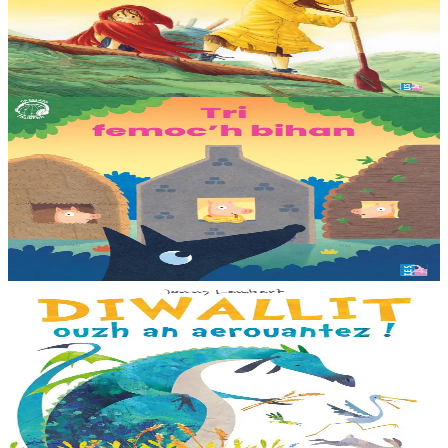
La mer est devenue une immense décharge dépourvue de vie sous-
marine. Deux soeurs survivent sur une île de plastique, au milieu des
déchets. Mais un évènement...
En stock
25,00 €
3 ans et plus
TES
Les trois petits cochons
Il était une fois trois joyeux petits cochons qui vivaient avec leurs
parents. Il était temps pour chacun d’avoir sa propre maison ! Cette
collection propose...
En stock
12,00 €
3 ans et plus
Bannoù-heol
Look out, it's a Dragon!
Eflammez la dragonne est en quête d'une nouvelle maison. Mais
quand elle trouve la forêt parfaite, elle n'est pas la bienvenue...
"Ouste ! On ne veut pas de...