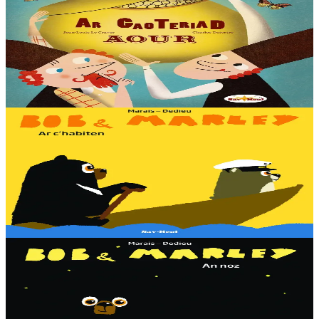
La marmite pleine d'or
Dans un village de Russie vivaient deux frères : Boris, débrouillard
et plein d’esprit, Iakof un peu bête mais pas méchant. Un jour que
Boris laboure le champ...
En stock
13,00 €
3 ans et plus
Sav-heol
Bob & Marley - Le capitaine
En voyant une fourmi naviguer sur une feuille, Bob rêve d'avoir un
bateau. À lui les aventures ! Il demande donc à son ami Marley de
lui en construire un....
En stock
7,00 €
3 ans et plus
Sav-heol
Bob & Marley - La nuit
Marley, c'est le grand, et Bob le petit. Nos deux ours mal dégrossis