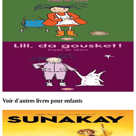
Lili se promène
Lili est partie se promener dans le bois. Elle entend du bruit. Elle a
un petit peu peur. Quels sont ces bruits ?
En stock
6,00 €
3 ans et plus
Sav-heol
Lili, au lit !
Où est Lili ? Que fait-elle ? Elle n'est pas dans son lit ! Au dodo, Lili
! Il est grand temps !
En stock
6,00 €
Voir d'autres livres pour enfants
9 ans et plus
TES
Sunakay