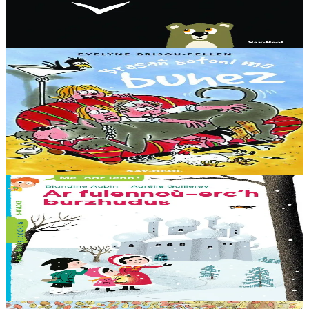
sont de retour. Cette fois, il a peur de la nuit. Que va bien pouvoir
faire Marley pour le rassurer ?...
En stock
7,00 €
8 ans et plus
Sav-heol
La plus grosse bêtise
S’appeler Hilaire et être surnommé Pupuce, c’est agaçant ! Ne pas
avoir le droit de sortir quand on veut, c’est frustrant. Être grondé
parce qu’on est un peu...
En stock
7,00 €
6 ans et plus
Sav-heol
Les flocons magiques
La reine des Neiges confie à ses trois enfants, Olga, Ingrid et Hans,
une mission de la plus haute importance : ils doivent remettre un
étrange coffret au père Noël....
En stock
7,00 €
5 ans et plus