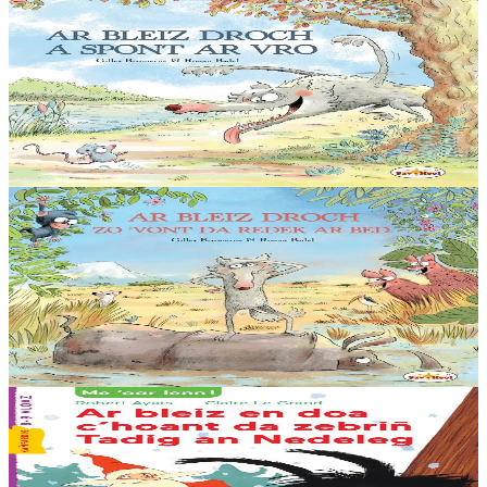
Sav-heol
Loup gris la terreur
Pfiou ! Quelle chaleur ! Bleiz Droch se rafraîchit en barbotant
pépère dans la rivière. Lui vient alors une idée de génie : surprendre
les animaux assoiffés et les croquer !...
En stock
13,50 €
5 ans et plus
Sav-heol
Loup gris part à l'aventure
Aujourd’hui, Loup gris s’ennuie. « Chasser sur ce territoire, c’est
toujours la même histoire. » Et s’il allait ailleurs ? Prêt pour
l’aventure, direction le sud....
En stock
13,50 €
6 ans et plus
Sav-heol
Le loup qui voulait manger le père Noël