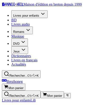
Bannoù-heol
Maison d'édition en breton depuis 1999
Livres pour enfants
BD
Livres audio
Romans
Musique
DVD
Jeux
Dictionnaires
Livres en français
Actualités
Rechercher...
Ctrl+K
Brezhoneg
Mon panier
Rechercher...
Ctrl+K
Mon panier
Livres pour enfants
Lili