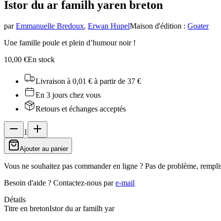
Istor du ar familh yar
en breton
par
Emmanuelle Bredoux
,
Erwan Hupel
Maison d'édition
:
Goater
Une famille poule et plein d’humour noir !
10,00 €
En stock
Livraison à 0,01 €
à partir de 37 €
En 3 jours chez vous
Retours et échanges acceptés
1
Ajouter au panier
Vous ne souhaitez pas commander en ligne ? Pas de problème, rempli
Besoin d'aide ?
Contactez-nous par
e-mail
Détails
Titre en breton
Istor du ar familh yar