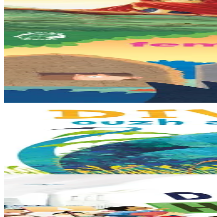
La mer est devenue une immense décharge dépourvue de vie sous-marin
En stock
25,00 €
3 ans et plus
TES
Les trois petits cochons
Il était une fois trois joyeux petits cochons qui vivaient avec leurs pa
En stock
12,00 €
3 ans et plus
Bannoù-heol
Look out, it's a Dragon!
Eflammez la dragonne est en quête d'une nouvelle maison. Mais quand el
En stock
13,00 €
6 ans et plus
Bannoù-heol
Like the Ocean We Rise