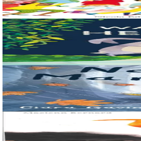
Notre planète est immense et magnifique, mais elle a besoin de notre aid
En stock
13,00 €
3 ans et plus
Bannoù-heol
Let's all creep through crocodile creek
Qui sait quelles bêtes rôdent dans les marais quand la nuit tombe... Pas
En stock
13,00 €
3 ans et plus
Bannoù-heol
A little bit worried
Pris dans une violente tempête, Marc'harid construit une forteresse pour
En stock
13,00 €
8 ans et plus
Al Lanv
Tan