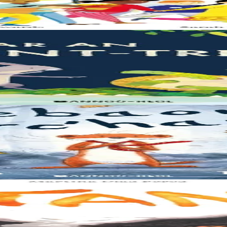
e – elle a besoin de moi, elle a besoin de vous. Cet album illustré, qui 
 les crocodiles en tout cas, Souris en est persuadée ! Ses amis ont un dou
 s'y réfugier. Mais elle y rencontre Lagadeg, qui adore jouer dans le ven