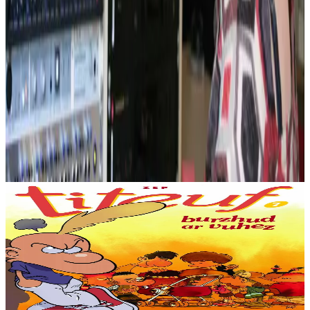
Produits en rapport
Bannoù-heol
Le Miracle de la vie
Il paraît que tout est déjà écrit... si on sera blond, roux, gros, avec les
oreilles décollées ou nul en maths. Même déjà quand on est
spermatozoïde, c'est tout...
En stock
9,53 €