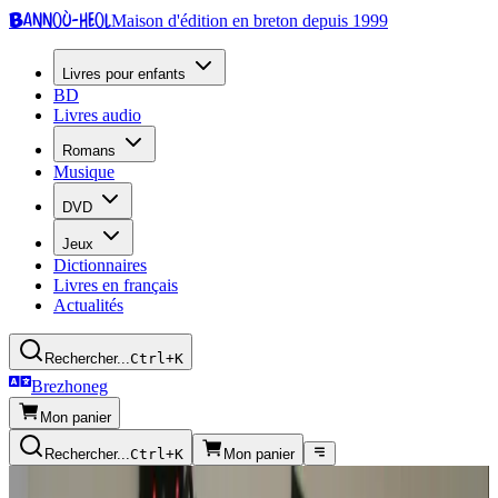
Bannoù-heol
Maison d'édition en breton depuis 1999
Livres pour enfants
BD
Livres audio
Romans
Musique
DVD
Jeux
Dictionnaires
Livres en français
Actualités
Rechercher...
Ctrl+K
Brezhoneg
Mon panier
Rechercher...
Ctrl+K
Mon panier
Radio