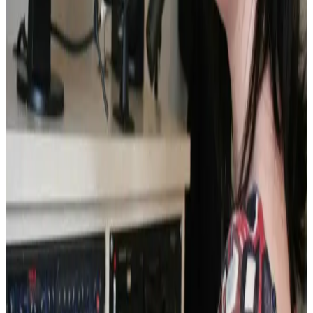
Personnes en lien avec l'article
Aurélie Flahaut
Arnaud Elégoët
Collégiens de Diwan du Relecq-
Kerhuon