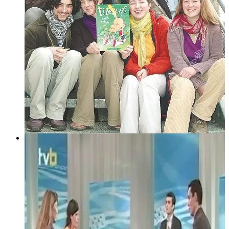
12 février 2005
Tro war-dro
Emission de Lionel Buannic sur TV Breizh consacrée à la
sortie du premier Titeuf en langue bretonne : "Kenô, bed
kriz". Invités : Maela Dupas, Soazig Kerouredan, Arnaud
Elégoët.
Lire la suite