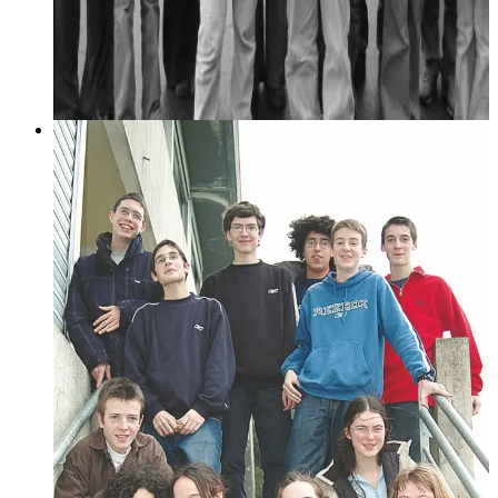
16 février 2005
Titeuf parle breton : La BD traduite par des
élèves Diwan
Encore un héros de BD qui parle breton. Après Boulig &
Billig (Boule & Bill), voilà que Titeuf, déjà traduit en 25
langues, se laisse séduire pour la première fois par une langue
régionale : le breton.
Lire la suite