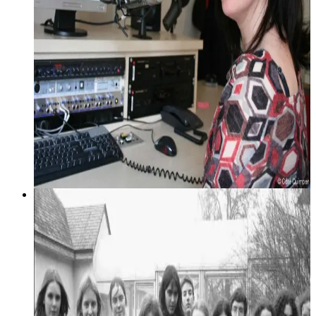
breton
1 mai 2006
Titeuf e brezhoneg
Les jeunes - et moins jeunes - lecteurs bretonnants
l'attendaient : Titeuf s'exprime enfin en breton grâce au travail
des élèves de deux classes du collège Diwan du Relecq-
Kerhuon.