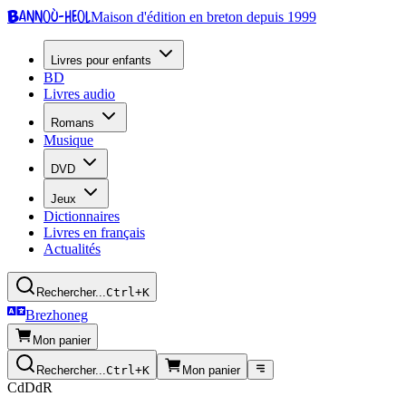
Bannoù-heol
Maison d'édition en breton depuis 1999
Livres pour enfants
BD
Livres audio
Romans
Musique
DVD
Jeux
Dictionnaires
Livres en français
Actualités
Rechercher...
Ctrl+K
Brezhoneg
Mon panier
Rechercher...
Ctrl+K
Mon panier
CdDdR