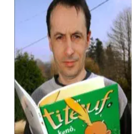
Des élèves Diwan du Relecq Kerhuon ont
travaillé sur la BD - Titeuf, roi de la récré, parle
breton
Grâce au travail d'une quarantaine d'élèves du collège Diwan
du Relecq-Kerhuon, la bande dessinée, dont le héros Titeuf
hante les cours de récréations de l'école primaire, est
maintenant traduite en langue bretonne. Un projet
pédagogique ou maître et collégiens semblent avoir pris
beaucoup de plaisir.
Lire la suite