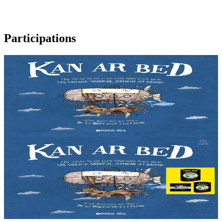
Participations
2 ans et plus
Kan ar Bed - CD
Liza vit dans les Monts d'Arrée, au cœur de la Bretagne. Une nuit,
la jeune fille décide de partir à la découverte du monde. Une
invitation au voyage à travers...
En stock
12,90 €
2 ans et plus
Kan ar Bed - Livre-CD
Liza vit dans les Monts d'Arrée, au cœur de la Bretagne. Une nuit,
la jeune fille décide de partir à la découverte du monde. Une
invitation au voyage à travers...
En stock
21,90 €