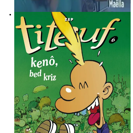
breton
1 février 2005
Titeuf e brezhoneg
Goude troioù-kaer Boulig ha Billig, e embanno Bannou-heol
re Titeuf, krouet gant Zep
Lire la suite