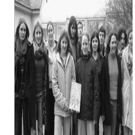
« Pichoù ripik », ça ne vous dit rien ? C'est tout simplement
l'une des expressions favorites du héros de BD, Titeuf, « p'tit
zizi ». Car depuis peu, Titeuf parle breton. Et cela grâce au
travail réalisé par 40 élèves du collège Diwan du Relecq-
Kerhuon, qui ont eu la double difficulté de traduire le breton
en langage Titeuf. Spontus !
Lire la suite