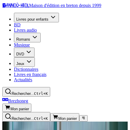
Bannoù-heol
Maison d'édition en breton depuis 1999
Livres pour enfants
BD
Livres audio
Romans
Musique
DVD
Jeux
Dictionnaires
Livres en français
Actualités
Rechercher...
Ctrl+K
Brezhoneg
Mon panier
Rechercher...
Ctrl+K
Mon panier
Presse écrite