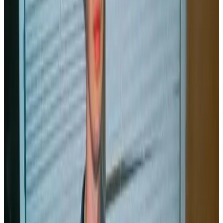
Parce qu'il voulait que ses élèves, et le jeune public en général,
puissent avoir des ouvrages au niveau de breton plus accessible,
Arno Elegoed a décidé, un beau jour de 1999, de téléphoner à
quelques éditeurs de bandes dessinées. «
J'avais songé au départ
aux Schtroumpfs. Mais les éditions Dupuis m'ont répondu
qu'elles n'étaient pas intéressées car cela représentait beaucoup
de travail pour peu d'argent récolté
».
Loin de se décourager, l'enseignant contacte alors Dargaud où sont
édités tous les albums de Boule & Bill. Immédiatement, Sophie
Castille, chargée des droits, se déclare favorable au projet «
alors
que je n'avais encore rien fait et que j'arrivais un peu comme
un chien dans un jeu de quilles
», s'étonne-t-il encore.
Boulig ha Billig déboulent
Sell ta', le premier Boule et Bill en breton, sort en mai 2000. Les
1.000 exemplaires sont vendus en six mois. 1.000 autres suivront. «
J'ai tout traduit tout seul, se souvient Arno Elegoed et j'ai fait
relire les textes par l'Office de la langue bretonne. Le plus
difficile, finalement, c'était d'insérer les textes dans les bulles.
Une tâche assez fastidieuse
».
Depuis, deux autres albums de Boulig ha Billig sont sortis, dont le