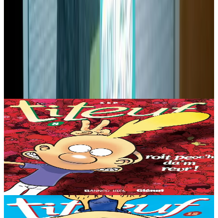
Produits en rapport
Bannoù-heol
Lâchez-moi le slip !
'Faudrait savoir... Ils disent que l'école, c'est pour s'épanouir dans la
tête... mais si on nous bourre le cerveau avec des formules de maths
et des batailles...
En stock
9,53 €
Voir
Acheter
Bannoù-heol