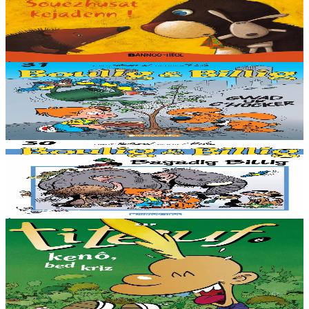
Drôle de rencontre !
En stock
4,06 €
Voir
Acheter
Épuisé
Bannoù-heol
Graine de cocker
Épuisé
Épuisé
Bannoù-heol
La Bande à Bill
Épuisé
Épuisé
Bannoù-heol
Tchô, monde cruel
Sur la planète, on est de plus en plus nombreux alors 'faut pas se
serrer... Moi, je veux bien me serrer surtout si c'est contre