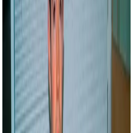
Le Télégramme
Déjà éditées en une quinzaine d'idiomes, « le breton est la seule
langue régionale dans laquelle sont publiées les aventures de Boule
& Bill » indique l'initiateur du projet, Arno Elegoed.
En 1999, des « rayons de soleil » (Bannoù-heol en breton) sont
venus illuminer le marché plutôt restreint des bandes dessinées
en langue bretonne. Ceci grâce à l'initiative d'un jeune
professeur de musique et de breton de Quimper. En contactant
les éditions Dargaud, l'enseignant était bien loin de s'imaginer
que Boule & Bill, déjà polyglottes, allaient bientôt pouvoir
s'exprimer en breton.
«
Je ne pensais pas que ça marcherait si bien et que ce serait si
facile
», confie Arno Elegoed, trois ans après le lancement de sa
maison d'édition associative « Bannoù-heol ». «
Je trouvais qu'il
n'y avait pas assez de livres en breton pour les enfants. Il y avait
certes déjà Tintin, très bien traduit d'ailleurs, mais dont le
niveau de breton est très élevé et donc assez difficile
».
Les Schtroumpfs pas intéressés