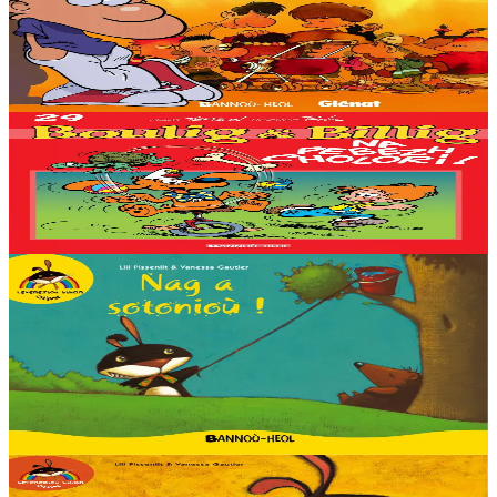
oreilles décollées ou nul en maths. Même déjà quand on est
spermatozoïde, c'est tout...
En stock
9,53 €
Voir
Acheter
Bannoù-heol
Quel cirque !
En stock
8,62 €
Voir
Acheter
Bannoù-heol
Que de bêtises !
Olivu dresse la liste interminable des bêtises, de la plus petite à la
plus grande !
En stock
4,06 €
Voir
Acheter
Bannoù-heol