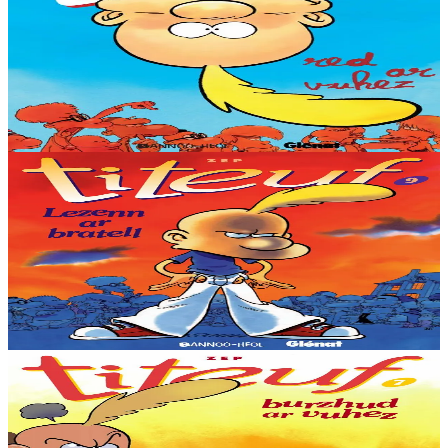
Le Sens de la vie
Si le sens de la vie c'est tout droit en avant, pourquoi le trajet passe
par les interros de maths, les tests de piscine, le racket et les
vestiaires?...
En stock
9,53 €
Voir
Acheter
Bannoù-heol
La Loi du préau
'Faut éviter les pourris du zizi qui rackettent, échapper aux punitions
du concierge, faire gaffe aux filles, refuser de partager son goûter
avec Rechetig,...
En stock
9,53 €
Voir
Acheter
Bannoù-heol
Le Miracle de la vie
Il paraît que tout est déjà écrit... si on sera blond, roux, gros, avec les