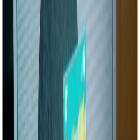
Renseignements : Bannoù-heol, 140, rue de Pont-l'Abbé, 29000
Quimper (02.98.64.58.96.) ou sur Internet : www.b-heol.com - Prix
d'un album de Boulig ha Billig : 8,50 €, + 2,10 € de frais d'envoi.
Cathy Tymen