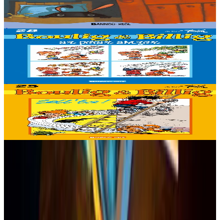
Quel cauchemar !
Épuisé
Épuisé
Bannoù-heol
Les quatre saisons
Épuisé
Épuisé
Bannoù-heol
Les v'là !
Épuisé