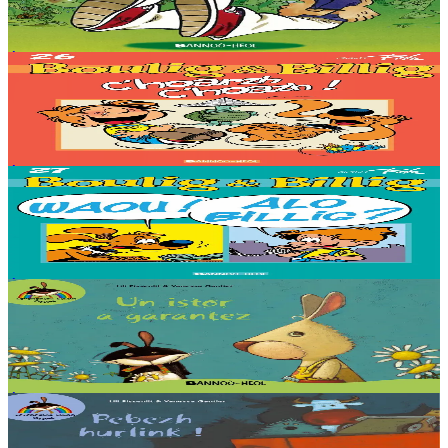
Goulwena... Avec Yannig et...
Épuisé
Épuisé
Bannoù-heol
'Faut rigoler !
Épuisé
Épuisé
Bannoù-heol
Bwouf ! Allo Bill ?
Épuisé
Épuisé
Bannoù-heol
Coup de foudre
Épuisé
Épuisé
Bannoù-heol