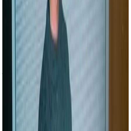
nº 27 tout récemment et pour lesquels Arno Elegoed a sollicité l'aide
de deux amis pour la traduction. «
Même si je le fais pour mon
plaisir, cela exige un investissement énorme
», reconnaît le
président de Bannoù-heol qui reçoit des subventions du conseil
général à hauteur de 40 % des frais d'édition. «
Le prochain album
sortira en mai prochain. Il faut en effet attendre que les éditions
Dargaud réimpriment un ouvrage pour pouvoir effectuer un
tirage en langue bretonne
».
Titeuf en 2003
Sans attendre, Arno Elegoed s'est intéressé parallèlement à d'autres
projets. Contacté par Lili Pissenlit, auteur d'histoires à succès pour
jeunes enfants, il a accepté d'éditer quatre charmants albums d'Olivu
le lapin (d'origine corse) en breton.
Bientôt, ce sera au tour de Titeuf ! «
J'ai proposé aux élèves du
collège Diwan de Brest de traduire les textes. Normalement,
Titeuf devrait paraître en juin 2003
», annonce Arno Elegoed qui
n'a qu'un regret : «
Dommage que, contrairement aux autres, les
écoles privées n'achètent pas plus de livres en breton. C'est
regrettable car il faut donner de la matière aux jeunes
bretonnants si l'on veut que l'usage du breton devienne
quotidien et se fasse naturellement
».