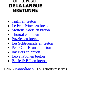
Tintin
en breton
Le Petit Prince
en breton
Mortelle Adèle
en breton
Thorgal
en breton
Puzzles
en breton
Les Schtroumpfs
en breton
Petit Ours Brun
en breton
Imagiers
en breton
Léo et Popi
en breton
Boule & Bill
en breton
©
2026
Bannoù-heol
. Tous droits réservés.