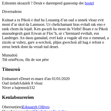
Ezhomm skoazell ?
Deuit e darempred ganeomp dre
bostel
Diverradenn
Kuitaat a ra Pikoù e dud ha Louaneg d’an oad a unnek vloaz evit
mont d’ar skol da Lannuon. Ur cheñchamant bras evitañ rak eno e
rank chom da lojañ. Ken gwazh ha mont da Viribi! Buan e ra Pikoù
anaoudegezh gant Erwan ar Floc’h, ur c’hrennard eveltañ, eus
Landreger. An daou gamalad, evel kalz a vugale all eus o rummad, a
zizolo ar vuhez, garv a-wechoù, plijus gwechoù all hag e refont o
zreuz betek dont da vezañ tud deuet.
Munudoù
Titl orin
Picou, fils de son père
Titouroù
Embannet e
Deuet er-maez d'an 01/01/2020
Oad izelañ
Adalek 8 vloaz
Niver a bajennoù
332
Kenlabourerien
Oberour(ien)
Edouarzh Ollivro