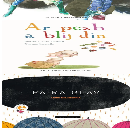
Bev-buhezek eo an aod pa vez izel ar mor. Deomp da heul Melen
hag e dad-kozh ha diskoachomp teñzorioù an aod vev.
Er stok
5,00 €
3 bloaz hag ouzhpenn
An Alarc'h
Ar pezh a blij din
Me 'blij din... Ar c'hirri-tan, an trenioù, ar stered, an erc'h, an had, ar
c'hwiled, ar pesked, ar bagoù, an tiez, ar choarielloù. Ul levr hag a
lakao ar...
Er stok
6,50 €
4 bloaz hag ouzhpenn
An Alarc'h
Pa ra glav
Setu ul levr evit ar vugale o reiñ meuleudi d’ar glav. Na pegen brav
'vez an disglavierioù a bep seurt liv er straedoù, na pegen plijus
gwelet ar gwez o...
Er stok
10,00 €