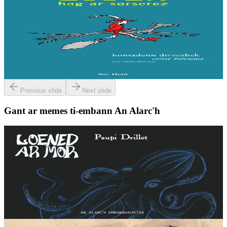
Esben hag ar sorserez
Esben zo ur paotr bihan hag en deus unnek breur bras ha kreñv. Met
n’int ket gwall fin. Alies o devez ezhomm da gaout un tamm sikour
digant o breur bihan,...
Er stok
6,00 €
Previous slide
Next slide
Gant ar memes ti-embann An Alarc'h
8 vloaz hag ouzhpenn
An Alarc'h
Loened ar mor
Loened an douar lakaet keñver-ha-keñver gant loened ar mor : an
touseg hag ar mordouseg ar vran hag ar vorvran ar c'hazh hag ar
morgazh… ha kalz a re all da zizoleiñ !...
Er stok
14,00 €
4 bloaz hag ouzhpenn