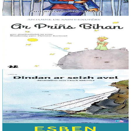
speredekañ, karet...
Er stok
5,60 €
6 vloaz hag ouzhpenn
Aber
Ar Priñs Bihan
Setu deuet Ar Priñs Bihan en-dro ! Levenez vras eo adkavout — e
brezhoneg ar wech-mañ — ar boulomig souezhus-se a oar gwelout
un dañvad a-dreuz speurenn goat ur...
Er stok
18,00 €
9 bloaz hag ouzhpenn
TES
Dindan ar seizh avel
Danevelloù mor. Mont war vor… evit e damm blijadur ? N’eo ket,
evit gounit e dammig bara ha poaniañ evit en ober, ne lavaran ket !
Aogust zo o vont d’ober...
Er stok
8,00 €
7 vloaz hag ouzhpenn
Sav-heol