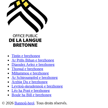
Tintin
e brezhoneg
Ar Priñs Bihan
e brezhoneg
Diaoulez Aelez
e brezhoneg
Thorgal
e brezhoneg
Miltammou
e brezhoneg
Ar Schtroumpfed
e brezhoneg
Arzhig Du
e brezhoneg
Levrioù-skeudennoù
e brezhoneg
Léo ha Popi
e brezhoneg
Boule ha Bill
e brezhoneg
©
2026
Bannoù-heol
. Tous droits réservés.