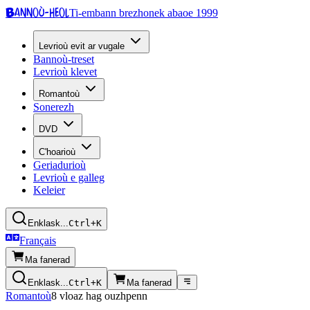
Bannoù-heol
Ti-embann brezhonek abaoe 1999
Levrioù evit ar vugale
Bannoù-treset
Levrioù klevet
Romantoù
Sonerezh
DVD
C'hoarioù
Geriadurioù
Levrioù e galleg
Keleier
Enklask...
Ctrl+K
Français
Ma fanerad
Enklask...
Ctrl+K
Ma fanerad
Romantoù
8 vloaz hag ouzhpenn