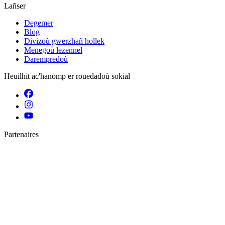
Lañser
Degemer
Blog
Divizoù gwerzhañ hollek
Menegoù lezennel
Darempredoù
Heuilhit ac'hanomp er rouedadoù sokial
Partenaires