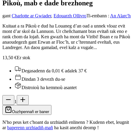
Pikoù, mab e dad
e brezhoneg
gant
Charlotte ar Gwiader
,
Edouarzh Ollivro
Ti-embann
:
An Alarc'h
Kuitaat a ra Pikoù e dud ha Louaneg d’an oad a unnek vloaz evit
mont d’ar skol da Lannuon. Ur cheñchamant bras evitañ rak eno e
rank chom da lojañ. Ken gwazh ha mont da Viribi! Buan e ra Pikoù
anaoudegezh gant Erwan ar Floc’h, ur c’hrennard eveltañ, eus
Landreger. An daou gamalad, evel kalz a vugale...
13,50 €
Er stok
Degasadenn da 0,01 €
adalek 37 €
Dindan 3 devezh du-se
Distroioù ha kemmoù asantet
1
Ouzhpennañ er baner
N'ho peus ket c'hoant da urzhiadiñ enlinenn ? Kudenn ebet, leugnit
ar
baperenn urzhiadiñ-mañ
ha kasit anezhi deomp !