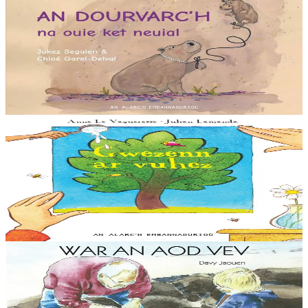
An Alarc'h
An dourvarc’h na ouie ket neuial
E Bro-Genya e oa ur bagad dourvarc’hed o vevañ sioulik-kaer, hag
o flijadur a oa mont d’ar stêr vras da zistanañ. Met pebezh
souezhadenn pa c’hanas Peskennig :...
Er stok
12,50 €
4 bloaz hag ouzhpenn
An Alarc'h
Gwezenn ar vuhez
Penaos plantañ ur wezenn ? Eus petra he deus ezhomm ? Bez’ e
c'hellfemp holl plantañ gwez a-enep tommadur an hin ! Ur fablenn
ekologel evit ar vugale adalek 4-5 bloaz....
Er stok
6,00 €
5 bloaz hag ouzhpenn
An Alarc'h
War an aod vev