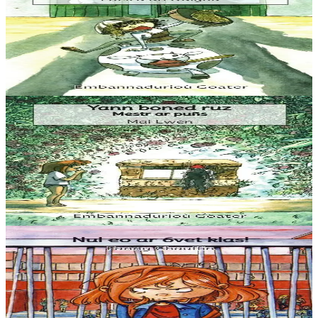
Marc'heg Thelo
“Ha gouzout a rez e c’hell ar c’hampouezh kas ar peoc’h war ar
bed-mañ ? Ma, azez ‘ta ma kontin dit istor ar paotrig Thelo.”
Er stok
5,60 €
3 bloaz hag ouzhpenn
Goater
Yann boned ruz, Mestr ar puñs
“Setu-me dihunet trumm, spontet gant ma gwallhunvre. Dre
vrumenn ma daoulagad e tamwelan bannoù lugernus al loar en he
c’hann oc’h en em silañ dre wask an...
Er stok
5,60 €
3 bloaz hag ouzhpenn
Goater
Nul eo ar 6vet klas !
“Distro skol er 6vet klas :nullañ tra ar bed. Pegen bras eo ar skolaj !
Pa soñjan e skol gozh Diwan… Aze e oan e-touez ar re vrasañ, ar re