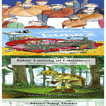
Jozefin Penkaled
Start eo buhez ar maouezed a labour en uzinoù sardin e Douarnenez
e penn-kentañ an 20vet kantved. En o zouez emañ Jozefin, poaniañ
a ra evel ar re all el labouradeg....
Er stok
8,00 €
8 vloaz hag ouzhpenn
Sav-heol
Brasañ sotoni ma buhez
Er stok
7,00 €
3 bloaz hag ouzhpenn
Goater
Istor Laouig al Laouenn
“Ur wech e oa un ermit hag a veve e-barzh ur c’hoad. Doareoù iskis
a oa gantañ un tammig. Pa’z ae da ober un dro-vale e kase
dalc’hmat gantañ ur skubellig gant...
Er stok
5,60 €
3 bloaz hag ouzhpenn
Goater