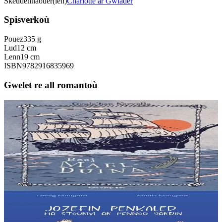
Skeudennaouer(ien)
Charlotte ar Gwiader
Spisverkoù
Pouez
335 g
Lud
12 cm
Lenn
19 cm
ISBN
9782916835969
Gwelet re all romantoù
9 bloaz hag ouzhpenn
Keit vimp bev
Beaj Mael-Duina
En inizi Aran, e Bro-Iwerzhon, er Grennamzer. Brendan, ur
chaseour yaouank, a zo bet lonket gant un aerouant. Bev eo atav
avat, e kof an euzhvil. Mont a ra e...
Er stok
8,00 €
9 bloaz hag ouzhpenn
Keit vimp bev