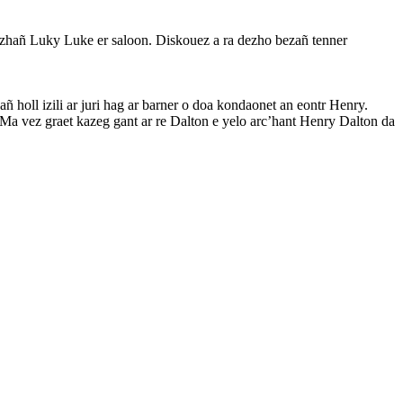
 lazhañ Luky Luke er saloon. Diskouez a ra dezho bezañ tenner
añ holl izili ar juri hag ar barner o doa kondaonet an eontr Henry.
 Ma vez graet kazeg gant ar re Dalton e yelo arc’hant Henry Dalton da