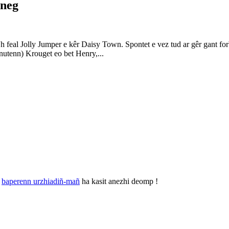
oneg
eal Jolly Jumper e kêr Daisy Town. Spontet e vez tud ar gêr gant for
utenn) Krouget eo bet Henry,...
r
baperenn urzhiadiñ-mañ
ha kasit anezhi deomp !