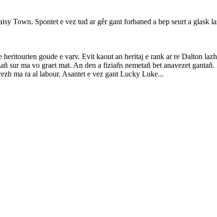
Daisy Town. Spontet e vez tud ar gêr gant forbaned a bep seurt a glask
 heritourien goude e varv. Evit kaout an heritaj e rank ar re Dalton lazh
añ sur ma vo graet mat. An den a fiziañs nemetañ bet anavezet gantañ.
ezh ma ra al labour. Asantet e vez gant Lucky Luke...