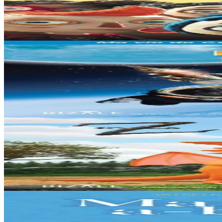
Me, Kourjetenn
Kourjetenn n’eo ket ur penn-legumaj, ur paotr bihan kalonek ne lava
Er stok
12,00 €
3 bloaz hag ouzhpenn
Dizale
Bec'h d'al Loar
Hunvreal a ra an holl vroioù e gounit al Loar ha plantañ o banniel wa
Er stok
15,00 €
3 bloaz hag ouzhpenn
Dizale
Zog
Un aerouant yaouank entanet met dizampart zo eus Zog. E skol an ereven
Er stok
15,00 €
3 bloaz hag ouzhpenn
Dizale