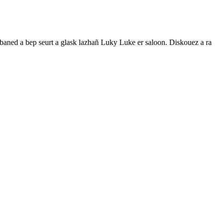
baned a bep seurt a glask lazhañ Luky Luke er saloon. Diskouez a ra