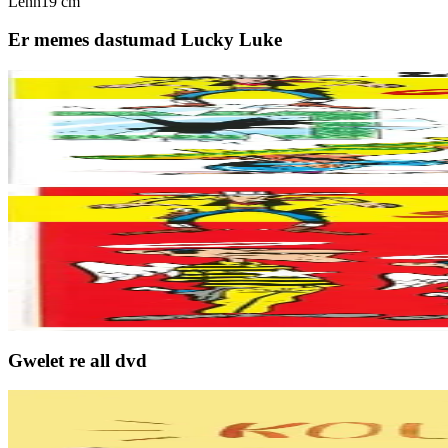
Lenn
19 cm
Er memes dastumad Lucky Luke
6 vloaz hag ouzhpenn
Bannoù-heol
Ar pevar gringo Dalton
Er stok
10,00 €
6 vloaz hag ouzhpenn
Bannoù-heol
Ar pevar Sant Dalton
Ar Pevar Sant Dalton (Les Dalton se rachètent lakaet e brezhoneg), se
Er stok
8,90 €
Gwelet re all dvd
11 vloaz hag ouzhpenn
TES