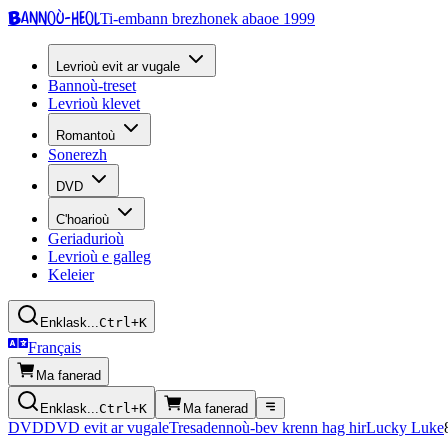
Bannoù-heol
Ti-embann brezhonek abaoe 1999
Levrioù evit ar vugale
Bannoù-treset
Levrioù klevet
Romantoù
Sonerezh
DVD
C'hoarioù
Geriadurioù
Levrioù e galleg
Keleier
Enklask...
Ctrl+K
Français
Ma fanerad
Enklask...
Ctrl+K
Ma fanerad
DVD
DVD evit ar vugale
Tresadennoù-bev krenn hag hir
Lucky Luke