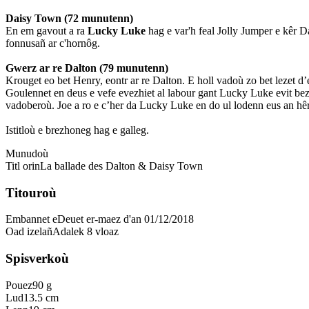
Daisy Town (72 munutenn)
En em gavout a ra
Lucky Luke
hag e var'h feal Jolly Jumper e kêr 
fonnusañ ar c'hornôg.
Gwerz ar re Dalton (79 munutenn)
Krouget eo bet Henry, eontr ar re Dalton. E holl vadoù zo bet lezet d’e
Goulennet en deus e vefe evezhiet al labour gant Lucky Luke evit bez
vadoberoù. Joe a ro e c’her da Lucky Luke en do ul lodenn eus an hêr
Istitloù e brezhoneg hag e galleg.
Munudoù
Titl orin
La ballade des Dalton & Daisy Town
Titouroù
Embannet e
Deuet er-maez d'an 01/12/2018
Oad izelañ
Adalek 8 vloaz
Spisverkoù
Pouez
90 g
Lud
13.5 cm