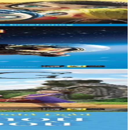
iken. Mignoned en em gavo...
savet gant Reodor....
ist pep tra, evit...