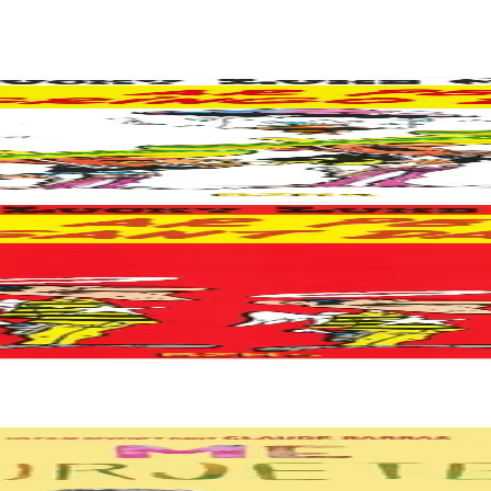
d aze unan eus al levrioù bannoù-treset plijusañ bet savet gant ar c'hou