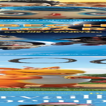
ran ket. Pa goll Kourjetenn e vamm e soñj dezhañ emañ e-unanig hiviz
rni. Divizout a ra Solan ha Ludvig klask o chañs war bourzh ar fuzeenn 
t e vez desket gantañ nijal, krozal, tufañ tan hag en em gannañ. Ha dre