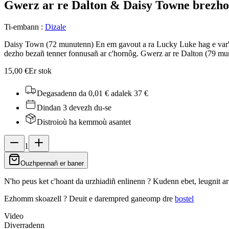
Gwerz ar re Dalton & Daisy Town
e brezh
Ti-embann
:
Dizale
Daisy Town (72 munutenn) En em gavout a ra Lucky Luke hag e var'h f
dezho bezañ tenner fonnusañ ar c'hornôg. Gwerz ar re Dalton (79 mun
15,00 €
Er stok
Degasadenn da 0,01 €
adalek 37 €
Dindan 3 devezh du-se
Distroioù ha kemmoù asantet
1
Ouzhpennañ er baner
N'ho peus ket c'hoant da urzhiadiñ enlinenn ? Kudenn ebet, leugnit a
Ezhomm skoazell ?
Deuit e darempred ganeomp dre
bostel
Video
Diverradenn