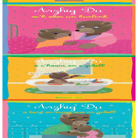
Er stok
2,03 €
2 vloaz hag ouzhpenn
Bannoù-heol
Arzhig Du oc’h ober un hurlink
Troet gant : Adélie, Antonin, Baptiste, Estelle, Gael, Lena, Rieulle,
Roxanne ha Steven Ollivier.
Er stok
2,03 €
2 vloaz hag ouzhpenn
Bannoù-heol
Arzhig Du o c’hoari en e gibell
Troet gant : Malo, Sara, Loane, Thomas et Jakez-Erwan Mouton.
Er stok
2,03 €
2 vloaz hag ouzhpenn
Bannoù-heol
Arzhig Du o tont er-maez eus ar gibell
Troet gant : Killian, Louliya, Maelle, Malo G., Malo M., Romaric,