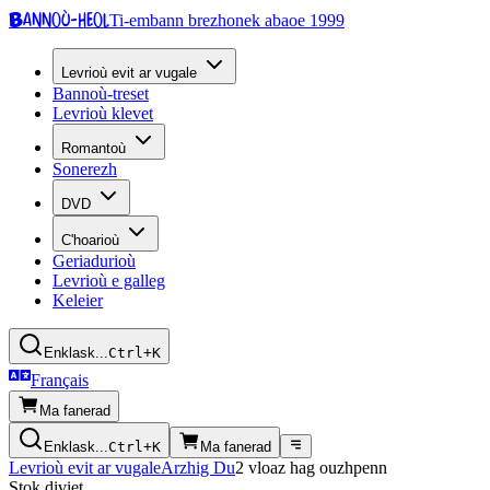
Bannoù-heol
Ti-embann brezhonek abaoe 1999
Levrioù evit ar vugale
Bannoù-treset
Levrioù klevet
Romantoù
Sonerezh
DVD
C'hoarioù
Geriadurioù
Levrioù e galleg
Keleier
Enklask...
Ctrl+K
Français
Ma fanerad
Enklask...
Ctrl+K
Ma fanerad
Levrioù evit ar vugale
Arzhig Du
2 vloaz hag ouzhpenn
Stok diviet