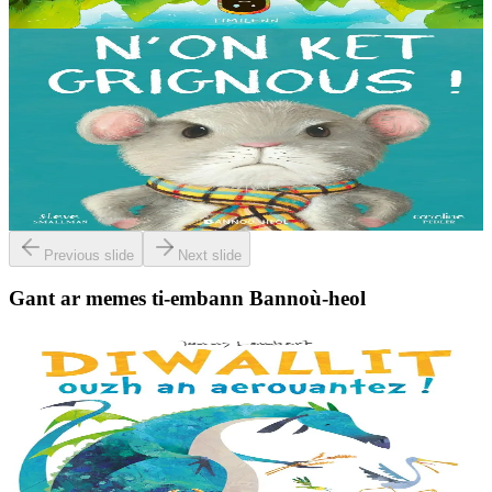
Er stok
14,00 €
3 bloaz hag ouzhpenn
Bannoù-heol
N'on ket grignous !
E penn ar c’hoad ez eus ul logodenn vihan o chom. Brudet eo
Logodennig evit bezañ grignousañ ha teodekañ logodenn ar vro. Un
deiz en em gav gant ur broc’hig...
Er stok
13,00 €
Previous slide
Next slide
Gant ar memes ti-embann Bannoù-heol
3 bloaz hag ouzhpenn
Bannoù-heol
Diwallit ouzh an aerouantez !
Dreistordinal eo ti nevez Eflammez. Bleunioù zo, geot flour hag
amezeien plijus-tre. Sur eo ?... - N’out ket evit chom amañ ! a huch
al loened all dezhi. Ha...