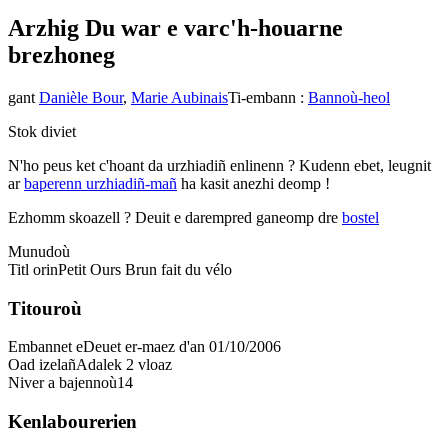
Arzhig Du war e varc'h-houarn
e
brezhoneg
gant
Danièle Bour
,
Marie Aubinais
Ti-embann
:
Bannoù-heol
Stok diviet
N'ho peus ket c'hoant da urzhiadiñ enlinenn ? Kudenn ebet, leugnit
ar
baperenn urzhiadiñ-mañ
ha kasit anezhi deomp !
Ezhomm skoazell ?
Deuit e darempred ganeomp dre
bostel
Munudoù
Titl orin
Petit Ours Brun fait du vélo
Titouroù
Embannet e
Deuet er-maez d'an 01/10/2006
Oad izelañ
Adalek 2 vloaz
Niver a bajennoù
14
Kenlabourerien