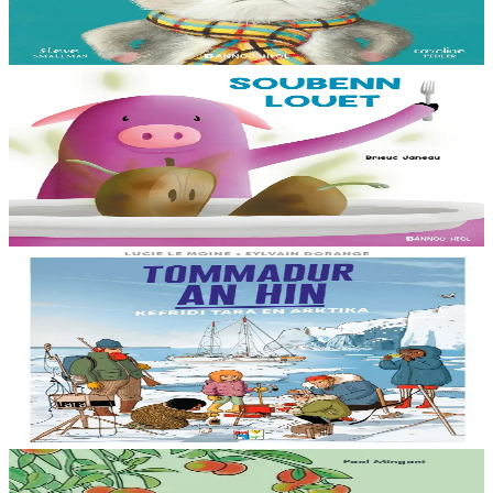
deiz en em gav gant ur broc’hig...
Er stok
13,00 €
3 bloaz hag ouzhpenn
Bannoù-heol
Soubenn louet
C'hoant bras en deuz Rozig da fardañ ur pred a-feson d'e vignoned.
Ganto e vo ur c'houviad dic'hortoz avat...
Er stok
8,00 €
8 vloaz hag ouzhpenn
Bannoù-heol
Tommadur an hin : Kefridi Tara en Arktika
Anavezout a ra mat Billy ar mor ha tommadur an hin : studiañ a ra
he mamm ar skornegoù oteuziñ e bourzh ur vag skiantel, ar
oueletenn Tara. Kinnig a ra Billy...
Er stok
15,00 €
15 vloaz hag ouzhpenn
Bannoù-heol