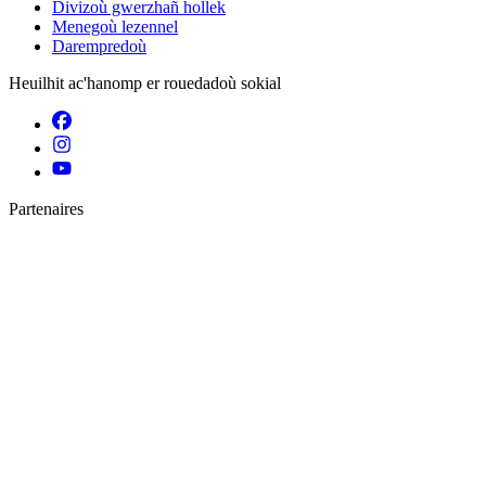
Divizoù gwerzhañ hollek
Menegoù lezennel
Darempredoù
Heuilhit ac'hanomp er rouedadoù sokial
Partenaires