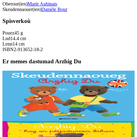
Oberour(ien)
Marie Aubinais
Skeudennaouer(ien)
Danièle Bour
Spisverkoù
Pouez
45 g
Lud
14.4 cm
Lenn
14 cm
ISBN
2-913652-18-2
Er memes dastumad Arzhig Du
Bannoù-heol
Skeudennaoueg brezhoneg-saozneg Arzhig Du
Ul levr-skeudennoù brav evit dizoleiñ hag envel an traoù implijet
bemdez, e saozneg hag e brezhoneg ! 250 ger skeudennaouet, 20
taolenn vras da sellet outo.
Er stok
13,90 €
2 vloaz hag ouzhpenn
Bannoù-heol