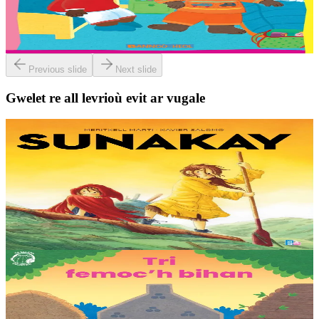
Troet gant : Malo, Sara, Loane, Thomas et Jakez-Erwan Mouton.
Er stok
2,03 €
Previous slide
Next slide
Gwelet re all levrioù evit ar vugale
9 bloaz hag ouzhpenn
TES
Sunakay
Deuet eo ar mor da vezañ ur pezh lennad loustoni hep netra vev
ennañ ken. Div c’hoar zo o chom war un enez plastik, o klask bevañ
evel ma c’hallont, e-touez al lastez....
Er stok
25,00 €
3 bloaz hag ouzhpenn
TES
Tri femoc'h bihan