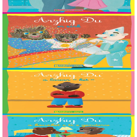
Shana, Stevan ha Nadège Monfort.
Er stok
2,03 €
2 vloaz hag ouzhpenn
Bannoù-heol
Arzhig Du er sirk
Troet gant : Coline, Elouan, Elliot, Erynn, Ewen, Gaelig, Laurette,
Maiwenn, Marin, Mathis, Paul, Soig, Urbane, Youenn, Cécile
Guézennec ha Tieri Seznec.
Er stok
2,03 €
2 vloaz hag ouzhpenn
Bannoù-heol
Arzhig Du a lavar “ket”
Troet gant : Malo, Sara, Loane, Thomas et Jakez-Erwan Mouton.
Er stok
2,03 €
2 vloaz hag ouzhpenn
Bannoù-heol
Arzhig Du o kousket e ti e genderv