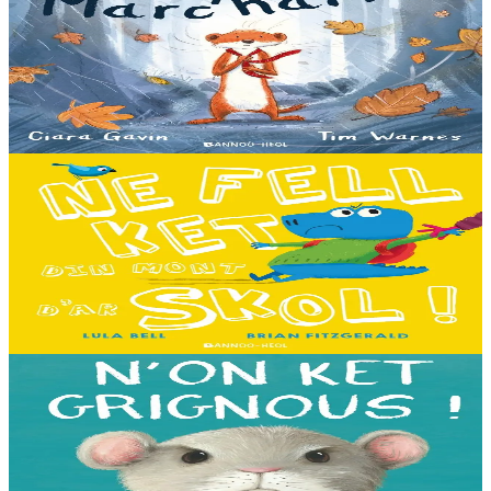
Nebaon, Marc'harid !
An avel, ar glav... Ne blij ket tamm enet da Varc'harid Koant...
Spontet-mik e vez bewech zoken. Daoust ha Lagadeg, he mignonez
nevez, a zeuio a-benn da lakaat...
Er stok
13,00 €
3 bloaz hag ouzhpenn
Bannoù-heol
Ne fell ket din mont d'ar skol !
Hiziv emañ devezh skol kentañ Logodennig ha Dinosaorig. Ne fell
ket dezho mont, tamm ebet ! Pa grogo ar c'hentelioù avat e vo ur
pezh mell souezhenn....
Er stok
13,00 €
3 bloaz hag ouzhpenn
Bannoù-heol
N'on ket grignous !
E penn ar c’hoad ez eus ul logodenn vihan o chom. Brudet eo
Logodennig evit bezañ grignousañ ha teodekañ logodenn ar vro. Un