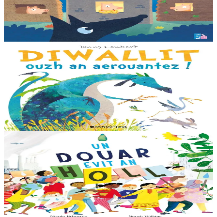
Ur wech e oa tri femoc’h bihan hag a veve eürus gant o zud. Un
deiz koulskoude e voe poent da bep hini kaout e di ! Ur rummad
savet a-ratozh evit ar vugale...
Er stok
12,00 €
3 bloaz hag ouzhpenn
Bannoù-heol
Diwallit ouzh an aerouantez !
Dreistordinal eo ti nevez Eflammez. Bleunioù zo, geot flour hag
amezeien plijus-tre. Sur eo ?... - N’out ket evit chom amañ ! a huch
al loened all dezhi. Ha...
Er stok
13,00 €
6 vloaz hag ouzhpenn
Bannoù-heol
Un douar evit an holl
Bras-divent eo hor planedenn ha kaer-meurbet ivez, met ezhomm he
deus ouzhin hag ouzhit. Reiñ da gompren gwelloc’h efedoù Mab-
den war hor planedenn a ra al levr kaer-mañ....
Er stok
13,00 €