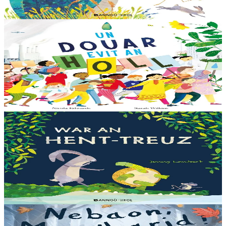
Er stok
13,00 €
6 vloaz hag ouzhpenn
Bannoù-heol
Un douar evit an holl
Bras-divent eo hor planedenn ha kaer-meurbet ivez, met ezhomm he
deus ouzhin hag ouzhit. Reiñ da gompren gwelloc’h efedoù Mab-
den war hor planedenn a ra al levr kaer-mañ....
Er stok
13,00 €
3 bloaz hag ouzhpenn
Bannoù-heol
War an hent-treuz
Piv a oar peseurt loened a c’haller gwelet er paludoù pa vez an noz
o serriñ ?... N’eus krokodil ebet avat. Peursur eo Logodennig. N’eo
ket ken sur he mignoned...
Er stok
13,00 €
3 bloaz hag ouzhpenn
Bannoù-heol