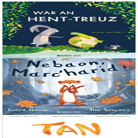
3 bloaz hag ouzhpenn
Bannoù-heol
War an hent-treuz
Piv a oar peseurt loened a c’haller gwelet er paludoù pa vez an noz
o serriñ ?... N’eus krokodil ebet avat. Peursur eo Logodennig. N’eo
ket ken sur he mignoned...
Er stok
13,00 €
3 bloaz hag ouzhpenn
Bannoù-heol
Nebaon, Marc'harid !
An avel, ar glav... Ne blij ket tamm enet da Varc'harid Koant...
Spontet-mik e vez bewech zoken. Daoust ha Lagadeg, he mignonez
nevez, a zeuio a-benn da lakaat...
Er stok
13,00 €
8 vloaz hag ouzhpenn
Al Lanv
Tan