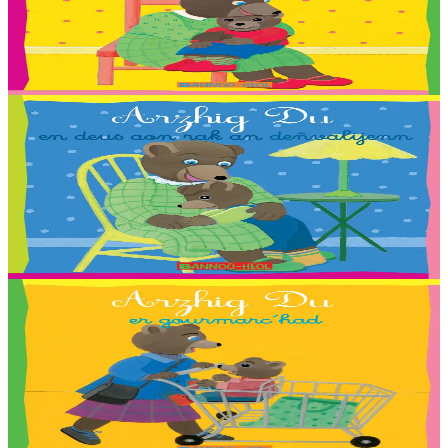
Arzhig Du hag ar plijadurioù bihan
Troet gant : Malo, Sara, Loane, Thomas et Jakez-Erwan Mouton.
Er stok
2,03 €
2 vloaz hag ouzhpenn
Bannoù-heol
Arzhig Du en deus aon rak an deñvalijenn
Troet gant : Antoine, Axelle, Aziliz, Corentin, Flora, Gweltaz, Igor,
Jeanne, Leora, Lucia, Marthe, Maxence, Morgan, Morgane,
Morrigan, Neven, Riwall, Salomé,...
Er stok
2,03 €
2 vloaz hag ouzhpenn
Bannoù-heol
Arzhig Du er gourmarc’had
Troet gant : Adam, Angéline, Anna, Carla, Chloé, Cloé, Emma,
Enora, Erlé, Esteban, Ewen, Gwenole, Leïla, Maïna, Maïwenn,
Valentin, Youn, Yuna, Zaig ha Nadège Monfort....