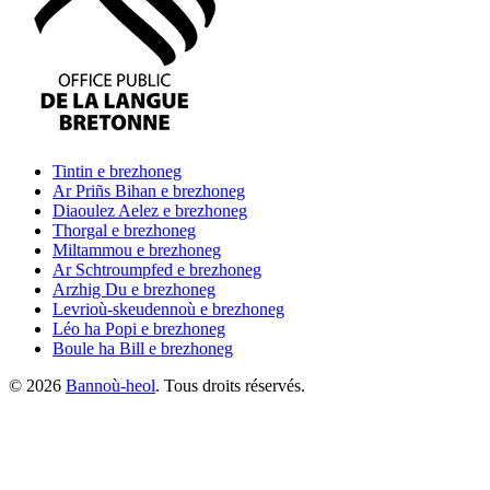
Tintin
e brezhoneg
Ar Priñs Bihan
e brezhoneg
Diaoulez Aelez
e brezhoneg
Thorgal
e brezhoneg
Miltammou
e brezhoneg
Ar Schtroumpfed
e brezhoneg
Arzhig Du
e brezhoneg
Levrioù-skeudennoù
e brezhoneg
Léo ha Popi
e brezhoneg
Boule ha Bill
e brezhoneg
©
2026
Bannoù-heol
. Tous droits réservés.