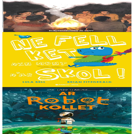
E penn uhelañ an torgennoù glas, lec'h ma vez goloet ar menezioù
gant latar ar beurevezhioù disafar, eo kludet ar gêriadennig vaya
anvet Sakamch'en. En tu all...
Er stok
11,00 €
3 bloaz hag ouzhpenn
Bannoù-heol
Ne fell ket din mont d'ar skol !
Hiziv emañ devezh skol kentañ Logodennig ha Dinosaorig. Ne fell
ket dezho mont, tamm ebet ! Pa grogo ar c'hentelioù avat e vo ur
pezh mell souezhenn....
Er stok
13,00 €
8 vloaz hag ouzhpenn
Timilenn
Ar Robot kollet
E kreiz-kreiz un toull-lastez... ez eus ur robotig torret o tihuniñ. N’en
deus ket soñj eus pelec’h eo deuet nag abaoe pegeit emañ aze, met
gouzout a ra n’eo...