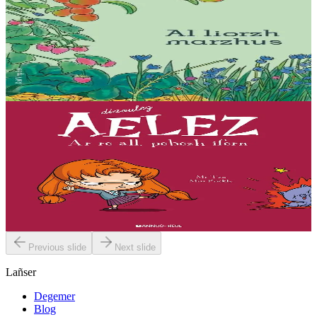
Al liorzh marzhus
Un dastumad kronikennoù war al liorzhañ : penaos gounit legumaj
ha derc’hel ur bevliesseurted pinvidik el liorzh ? Danvez al levr-mañ
zo bet skrivet e...
Er stok
18,00 €
7 vloaz hag ouzhpenn
Bannoù-heol
Ar re all, pebezh ifern
« Evit lakaat ma zud da dreiñ sot, boureviañ ma c’hazh droch,
stourm a-enep Jadenn hag he mignonezed pe frailhañ kalon Jafrez...
em bez atav mennozhioù dedennus !...
Er stok
11,50 €
Previous slide
Next slide
Lañser
Degemer
Blog