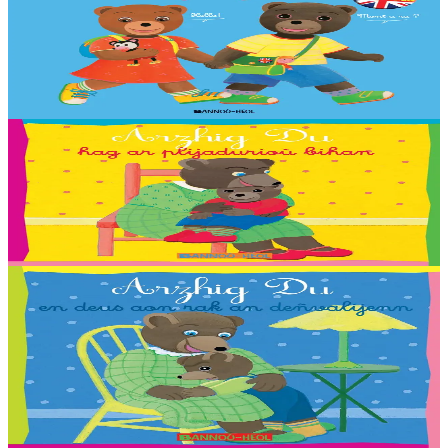
Skeudennaoueg brezhoneg-saozneg Arzhig Du
Ul levr-skeudennoù brav evit dizoleiñ hag envel an traoù implijet
bemdez, e saozneg hag e brezhoneg ! 250 ger skeudennaouet, 20
taolenn vras da sellet outo.
Er stok
13,90 €
2 vloaz hag ouzhpenn
Bannoù-heol
Arzhig Du hag ar plijadurioù bihan
Troet gant : Malo, Sara, Loane, Thomas et Jakez-Erwan Mouton.
Er stok
2,03 €
2 vloaz hag ouzhpenn
Bannoù-heol
Arzhig Du en deus aon rak an deñvalijenn
Troet gant : Antoine, Axelle, Aziliz, Corentin, Flora, Gweltaz, Igor,
Jeanne, Leora, Lucia, Marthe, Maxence, Morgan, Morgane,
Morrigan, Neven, Riwall, Salomé,...
Er stok
2,03 €