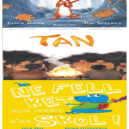
An avel, ar glav... Ne blij ket tamm enet da Varc'harid Koant...
Spontet-mik e vez bewech zoken. Daoust ha Lagadeg, he mignonez
nevez, a zeuio a-benn da lakaat...
Er stok
13,00 €
8 vloaz hag ouzhpenn
Al Lanv
Tan
E penn uhelañ an torgennoù glas, lec'h ma vez goloet ar menezioù
gant latar ar beurevezhioù disafar, eo kludet ar gêriadennig vaya
anvet Sakamch'en. En tu all...
Er stok
11,00 €
3 bloaz hag ouzhpenn
Bannoù-heol
Ne fell ket din mont d'ar skol !
Hiziv emañ devezh skol kentañ Logodennig ha Dinosaorig. Ne fell
ket dezho mont, tamm ebet ! Pa grogo ar c'hentelioù avat e vo ur
pezh mell souezhenn....