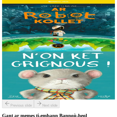
Er stok
13,00 €
8 vloaz hag ouzhpenn
Timilenn
Ar Robot kollet
E kreiz-kreiz un toull-lastez... ez eus ur robotig torret o tihuniñ. N’en
deus ket soñj eus pelec’h eo deuet nag abaoe pegeit emañ aze, met
gouzout a ra n’eo...
Er stok
14,00 €
3 bloaz hag ouzhpenn
Bannoù-heol
N'on ket grignous !
E penn ar c’hoad ez eus ul logodenn vihan o chom. Brudet eo
Logodennig evit bezañ grignousañ ha teodekañ logodenn ar vro. Un
deiz en em gav gant ur broc’hig...
Er stok
13,00 €
Previous slide
Next slide
Gant ar memes ti-embann Bannoù-heol