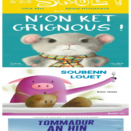
pezh mell souezhenn....
Er stok
13,00 €
3 bloaz hag ouzhpenn
Bannoù-heol
N'on ket grignous !
E penn ar c’hoad ez eus ul logodenn vihan o chom. Brudet eo
Logodennig evit bezañ grignousañ ha teodekañ logodenn ar vro. Un
deiz en em gav gant ur broc’hig...
Er stok
13,00 €
3 bloaz hag ouzhpenn
Bannoù-heol
Soubenn louet
C'hoant bras en deuz Rozig da fardañ ur pred a-feson d'e vignoned.
Ganto e vo ur c'houviad dic'hortoz avat...
Er stok
8,00 €
8 vloaz hag ouzhpenn
Bannoù-heol