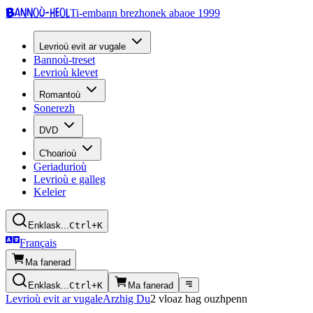
Bannoù-heol
Ti-embann brezhonek abaoe 1999
Levrioù evit ar vugale
Bannoù-treset
Levrioù klevet
Romantoù
Sonerezh
DVD
C'hoarioù
Geriadurioù
Levrioù e galleg
Keleier
Enklask...
Ctrl+K
Français
Ma fanerad
Enklask...
Ctrl+K
Ma fanerad
Levrioù evit ar vugale
Arzhig Du
2 vloaz hag ouzhpenn