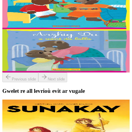
Arzhig Du o kousket e ti e genderv
Troet gant : Malo, Sara, Loane, Thomas et Jakez-Erwan Mouton.
Er stok
2,03 €
2 vloaz hag ouzhpenn
Bannoù-heol
Arzhig Du o vont da lalla
Troet gant : Gurvan, Mael, Maxime, Ninog ha Nadège Monfort.
Er stok
2,03 €
Previous slide
Next slide
Gwelet re all levrioù evit ar vugale
9 bloaz hag ouzhpenn
TES
Sunakay
Deuet eo ar mor da vezañ ur pezh lennad loustoni hep netra vev