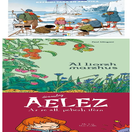
Tommadur an hin : Kefridi Tara en Arktika
Anavezout a ra mat Billy ar mor ha tommadur an hin : studiañ a ra
he mamm ar skornegoù oteuziñ e bourzh ur vag skiantel, ar
oueletenn Tara. Kinnig a ra Billy...
Er stok
15,00 €
15 vloaz hag ouzhpenn
Bannoù-heol
Al liorzh marzhus
Un dastumad kronikennoù war al liorzhañ : penaos gounit legumaj
ha derc’hel ur bevliesseurted pinvidik el liorzh ? Danvez al levr-mañ
zo bet skrivet e...
Er stok
18,00 €
7 vloaz hag ouzhpenn
Bannoù-heol
Ar re all, pebezh ifern
« Evit lakaat ma zud da dreiñ sot, boureviañ ma c’hazh droch,
stourm a-enep Jadenn hag he mignonezed pe frailhañ kalon Jafrez...