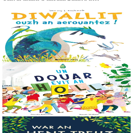
3 bloaz hag ouzhpenn
Bannoù-heol
Diwallit ouzh an aerouantez !
Dreistordinal eo ti nevez Eflammez. Bleunioù zo, geot flour hag
amezeien plijus-tre. Sur eo ?... - N’out ket evit chom amañ ! a huch
al loened all dezhi. Ha...
Er stok
13,00 €
6 vloaz hag ouzhpenn
Bannoù-heol
Un douar evit an holl
Bras-divent eo hor planedenn ha kaer-meurbet ivez, met ezhomm he
deus ouzhin hag ouzhit. Reiñ da gompren gwelloc’h efedoù Mab-
den war hor planedenn a ra al levr kaer-mañ....
Er stok
13,00 €
3 bloaz hag ouzhpenn
Bannoù-heol