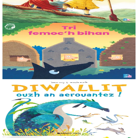
ennañ ken. Div c’hoar zo o chom war un enez plastik, o klask bevañ
evel ma c’hallont, e-touez al lastez....
Er stok
25,00 €
3 bloaz hag ouzhpenn
TES
Tri femoc'h bihan
Ur wech e oa tri femoc’h bihan hag a veve eürus gant o zud. Un
deiz koulskoude e voe poent da bep hini kaout e di ! Ur rummad
savet a-ratozh evit ar vugale...
Er stok
12,00 €
3 bloaz hag ouzhpenn
Bannoù-heol
Diwallit ouzh an aerouantez !
Dreistordinal eo ti nevez Eflammez. Bleunioù zo, geot flour hag
amezeien plijus-tre. Sur eo ?... - N’out ket evit chom amañ ! a huch
al loened all dezhi. Ha...
Er stok
13,00 €