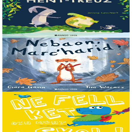
War an hent-treuz
Piv a oar peseurt loened a c’haller gwelet er paludoù pa vez an noz
o serriñ ?... N’eus krokodil ebet avat. Peursur eo Logodennig. N’eo
ket ken sur he mignoned...
Er stok
13,00 €
3 bloaz hag ouzhpenn
Bannoù-heol
Nebaon, Marc'harid !
An avel, ar glav... Ne blij ket tamm enet da Varc'harid Koant...
Spontet-mik e vez bewech zoken. Daoust ha Lagadeg, he mignonez
nevez, a zeuio a-benn da lakaat...
Er stok
13,00 €
3 bloaz hag ouzhpenn
Bannoù-heol
Ne fell ket din mont d'ar skol !
Hiziv emañ devezh skol kentañ Logodennig ha Dinosaorig. Ne fell
ket dezho mont, tamm ebet ! Pa grogo ar c'hentelioù avat e vo ur