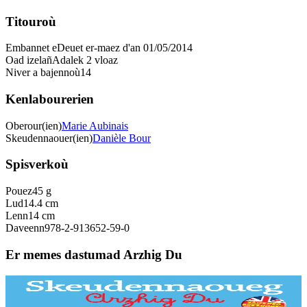
Titouroù
Embannet e
Deuet er-maez d'an 01/05/2014
Oad izelañ
Adalek 2 vloaz
Niver a bajennoù
14
Kenlabourerien
Oberour(ien)
Marie Aubinais
Skeudennaouer(ien)
Danièle Bour
Spisverkoù
Pouez
45 g
Lud
14.4 cm
Lenn
14 cm
Daveenn
978-2-913652-59-0
Er memes dastumad Arzhig Du
Bannoù-heol