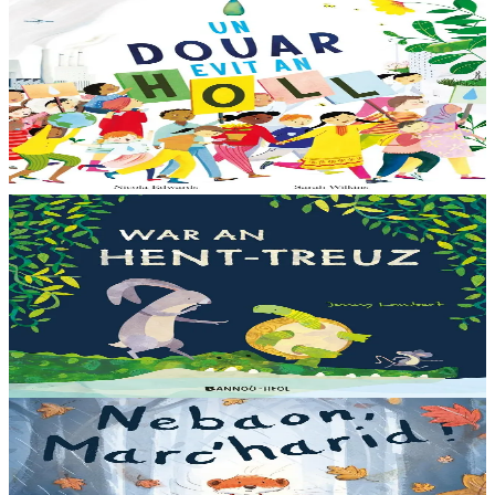
6 vloaz hag ouzhpenn
Bannoù-heol
Un douar evit an holl
Bras-divent eo hor planedenn ha kaer-meurbet ivez, met ezhomm he
deus ouzhin hag ouzhit. Reiñ da gompren gwelloc’h efedoù Mab-
den war hor planedenn a ra al levr kaer-mañ....
Er stok
13,00 €
3 bloaz hag ouzhpenn
Bannoù-heol
War an hent-treuz
Piv a oar peseurt loened a c’haller gwelet er paludoù pa vez an noz
o serriñ ?... N’eus krokodil ebet avat. Peursur eo Logodennig. N’eo
ket ken sur he mignoned...
Er stok
13,00 €
3 bloaz hag ouzhpenn
Bannoù-heol
Nebaon, Marc'harid !