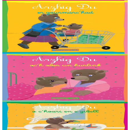
2 vloaz hag ouzhpenn
Bannoù-heol
Arzhig Du er gourmarc’had
Troet gant : Adam, Angéline, Anna, Carla, Chloé, Cloé, Emma,
Enora, Erlé, Esteban, Ewen, Gwenole, Leïla, Maïna, Maïwenn,
Valentin, Youn, Yuna, Zaig ha Nadège Monfort....
Er stok
2,03 €
2 vloaz hag ouzhpenn
Bannoù-heol
Arzhig Du oc’h ober un hurlink
Troet gant : Adélie, Antonin, Baptiste, Estelle, Gael, Lena, Rieulle,
Roxanne ha Steven Ollivier.
Er stok
2,03 €
2 vloaz hag ouzhpenn
Bannoù-heol
Arzhig Du o c’hoari en e gibell