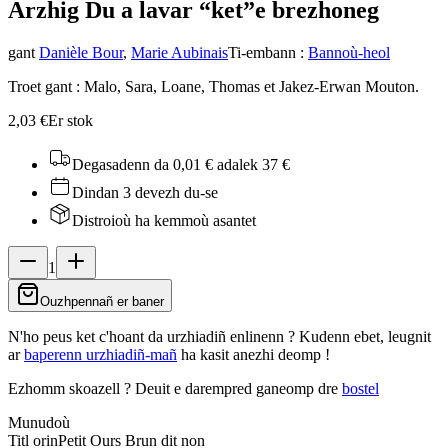
Arzhig Du a lavar “ket”
e brezhoneg
gant
Danièle Bour
,
Marie Aubinais
Ti-embann
:
Bannoù-heol
Troet gant : Malo, Sara, Loane, Thomas et Jakez-Erwan Mouton.
2,03 €
Er stok
Degasadenn da 0,01 €
adalek 37 €
Dindan 3 devezh du-se
Distroioù ha kemmoù asantet
1
Ouzhpennañ er baner
N'ho peus ket c'hoant da urzhiadiñ enlinenn ? Kudenn ebet, leugnit
ar
baperenn urzhiadiñ-mañ
ha kasit anezhi deomp !
Ezhomm skoazell ?
Deuit e darempred ganeomp dre
bostel
Munudoù
Titl orin
Petit Ours Brun dit non