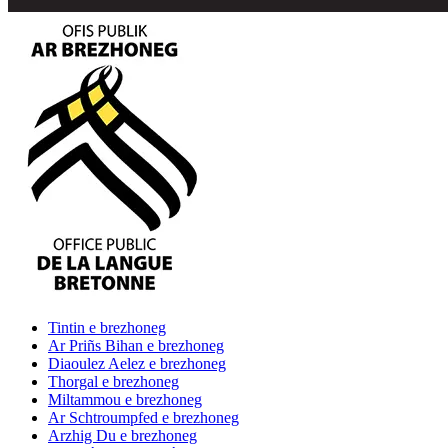
Tintin
e brezhoneg
Ar Priñs Bihan
e brezhoneg
Diaoulez Aelez
e brezhoneg
Thorgal
e brezhoneg
Miltammou
e brezhoneg
Ar Schtroumpfed
e brezhoneg
Arzhig Du
e brezhoneg