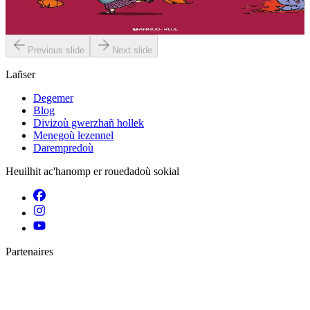
em bez atav mennozhioù dedennus !...
Er stok
11,50 €
Previous slide
Next slide
Lañser
Degemer
Blog
Divizoù gwerzhañ hollek
Menegoù lezennel
Darempredoù
Heuilhit ac'hanomp er rouedadoù sokial
Partenaires