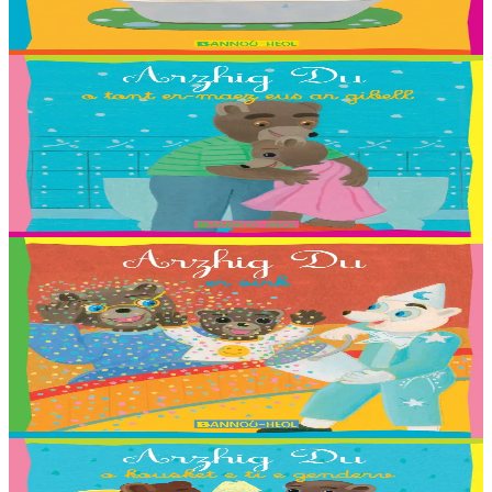
Troet gant : Malo, Sara, Loane, Thomas et Jakez-Erwan Mouton.
Er stok
2,03 €
2 vloaz hag ouzhpenn
Bannoù-heol
Arzhig Du o tont er-maez eus ar gibell
Troet gant : Killian, Louliya, Maelle, Malo G., Malo M., Romaric,
Shana, Stevan ha Nadège Monfort.
Er stok
2,03 €
2 vloaz hag ouzhpenn
Bannoù-heol
Arzhig Du er sirk
Troet gant : Coline, Elouan, Elliot, Erynn, Ewen, Gaelig, Laurette,
Maiwenn, Marin, Mathis, Paul, Soig, Urbane, Youenn, Cécile
Guézennec ha Tieri Seznec.
Er stok
2,03 €
2 vloaz hag ouzhpenn
Bannoù-heol