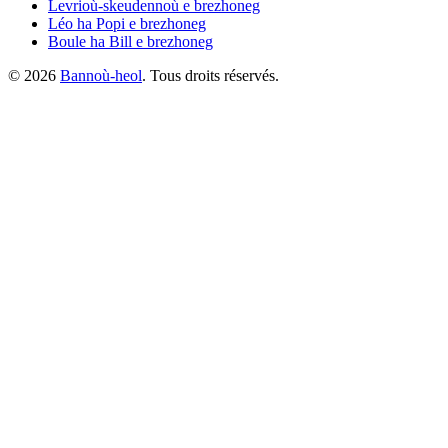
Levrioù-skeudennoù
e brezhoneg
Léo ha Popi
e brezhoneg
Boule ha Bill
e brezhoneg
©
2026
Bannoù-heol
. Tous droits réservés.