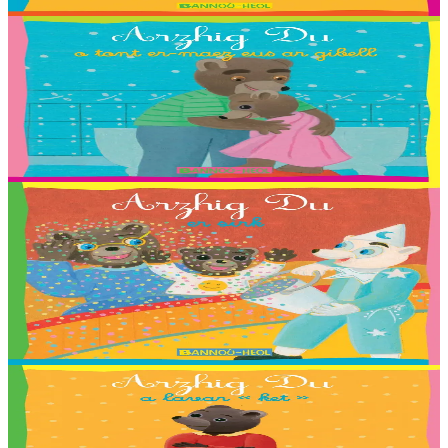
Er stok
2,03 €
2 vloaz hag ouzhpenn
Bannoù-heol
Arzhig Du o tont er-maez eus ar gibell
Troet gant : Killian, Louliya, Maelle, Malo G., Malo M., Romaric,
Shana, Stevan ha Nadège Monfort.
Er stok
2,03 €
2 vloaz hag ouzhpenn
Bannoù-heol
Arzhig Du er sirk
Troet gant : Coline, Elouan, Elliot, Erynn, Ewen, Gaelig, Laurette,
Maiwenn, Marin, Mathis, Paul, Soig, Urbane, Youenn, Cécile
Guézennec ha Tieri Seznec.
Er stok
2,03 €
2 vloaz hag ouzhpenn
Bannoù-heol
Arzhig Du a lavar “ket”