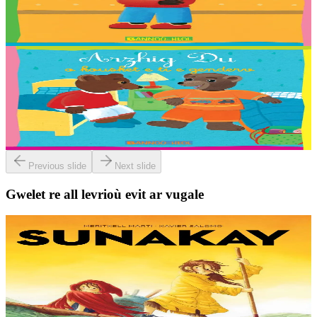
Troet gant : Malo, Sara, Loane, Thomas et Jakez-Erwan Mouton.
Er stok
2,03 €
2 vloaz hag ouzhpenn
Bannoù-heol
Arzhig Du o kousket e ti e genderv
Troet gant : Malo, Sara, Loane, Thomas et Jakez-Erwan Mouton.
Er stok
2,03 €
Previous slide
Next slide
Gwelet re all levrioù evit ar vugale
9 bloaz hag ouzhpenn
TES
Sunakay
Deuet eo ar mor da vezañ ur pezh lennad loustoni hep netra vev
ennañ ken. Div c’hoar zo o chom war un enez plastik, o klask bevañ
evel ma c’hallont, e-touez al lastez....