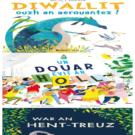
Bannoù-heol
Diwallit ouzh an aerouantez !
Dreistordinal eo ti nevez Eflammez. Bleunioù zo, geot flour hag
amezeien plijus-tre. Sur eo ?... - N’out ket evit chom amañ ! a huch
al loened all dezhi. Ha...
Er stok
13,00 €
6 vloaz hag ouzhpenn
Bannoù-heol
Un douar evit an holl
Bras-divent eo hor planedenn ha kaer-meurbet ivez, met ezhomm he
deus ouzhin hag ouzhit. Reiñ da gompren gwelloc’h efedoù Mab-
den war hor planedenn a ra al levr kaer-mañ....
Er stok
13,00 €
3 bloaz hag ouzhpenn
Bannoù-heol
War an hent-treuz