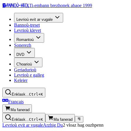
Bannoù-heol
Ti-embann brezhonek abaoe 1999
Levrioù evit ar vugale
Bannoù-treset
Levrioù klevet
Romantoù
Sonerezh
DVD
C'hoarioù
Geriadurioù
Levrioù e galleg
Keleier
Enklask...
Ctrl+K
Français
Ma fanerad
Enklask...
Ctrl+K
Ma fanerad
Levrioù evit ar vugale
Arzhig Du
2 vloaz hag ouzhpenn