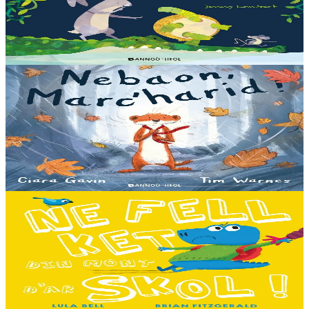
Piv a oar peseurt loened a c’haller gwelet er paludoù pa vez an noz
o serriñ ?... N’eus krokodil ebet avat. Peursur eo Logodennig. N’eo
ket ken sur he mignoned...
Er stok
13,00 €
3 bloaz hag ouzhpenn
Bannoù-heol
Nebaon, Marc'harid !
An avel, ar glav... Ne blij ket tamm enet da Varc'harid Koant...
Spontet-mik e vez bewech zoken. Daoust ha Lagadeg, he mignonez
nevez, a zeuio a-benn da lakaat...
Er stok
13,00 €
3 bloaz hag ouzhpenn
Bannoù-heol
Ne fell ket din mont d'ar skol !
Hiziv emañ devezh skol kentañ Logodennig ha Dinosaorig. Ne fell
ket dezho mont, tamm ebet ! Pa grogo ar c'hentelioù avat e vo ur
pezh mell souezhenn....