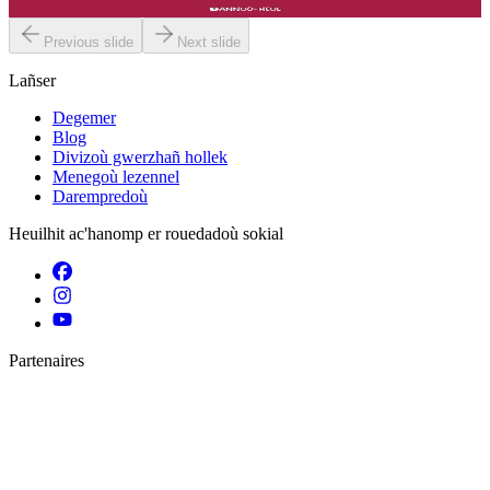
Er stok
11,50 €
Previous slide
Next slide
Lañser
Degemer
Blog
Divizoù gwerzhañ hollek
Menegoù lezennel
Darempredoù
Heuilhit ac'hanomp er rouedadoù sokial
Partenaires