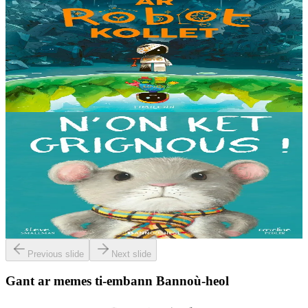
Timilenn
Ar Robot kollet
E kreiz-kreiz un toull-lastez... ez eus ur robotig torret o tihuniñ. N’en
deus ket soñj eus pelec’h eo deuet nag abaoe pegeit emañ aze, met
gouzout a ra n’eo...
Er stok
14,00 €
3 bloaz hag ouzhpenn
Bannoù-heol
N'on ket grignous !
E penn ar c’hoad ez eus ul logodenn vihan o chom. Brudet eo
Logodennig evit bezañ grignousañ ha teodekañ logodenn ar vro. Un
deiz en em gav gant ur broc’hig...
Er stok
13,00 €
Previous slide
Next slide
Gant ar memes ti-embann Bannoù-heol
3 bloaz hag ouzhpenn