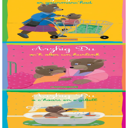
Arzhig Du er gourmarc’had
Troet gant : Adam, Angéline, Anna, Carla, Chloé, Cloé, Emma,
Enora, Erlé, Esteban, Ewen, Gwenole, Leïla, Maïna, Maïwenn,
Valentin, Youn, Yuna, Zaig ha Nadège Monfort....
Er stok
2,03 €
2 vloaz hag ouzhpenn
Bannoù-heol
Arzhig Du oc’h ober un hurlink
Troet gant : Adélie, Antonin, Baptiste, Estelle, Gael, Lena, Rieulle,
Roxanne ha Steven Ollivier.
Er stok
2,03 €
2 vloaz hag ouzhpenn
Bannoù-heol
Arzhig Du o c’hoari en e gibell
Troet gant : Malo, Sara, Loane, Thomas et Jakez-Erwan Mouton.