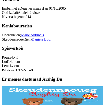
Embannet e
Deuet er-maez d'an 01/10/2005
Oad izelañ
Adalek 2 vloaz
Niver a bajennoù
14
Kenlabourerien
Oberour(ien)
Marie Aubinais
Skeudennaouer(ien)
Danièle Bour
Spisverkoù
Pouez
45 g
Lud
14.4 cm
Lenn
14 cm
ISBN
2-913652-15-8
Er memes dastumad Arzhig Du
Bannoù-heol
Skeudennaoueg brezhoneg-saozneg Arzhig Du