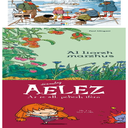
Anavezout a ra mat Billy ar mor ha tommadur an hin : studiañ a ra
he mamm ar skornegoù oteuziñ e bourzh ur vag skiantel, ar
oueletenn Tara. Kinnig a ra Billy...
Er stok
15,00 €
15 vloaz hag ouzhpenn
Bannoù-heol
Al liorzh marzhus
Un dastumad kronikennoù war al liorzhañ : penaos gounit legumaj
ha derc’hel ur bevliesseurted pinvidik el liorzh ? Danvez al levr-mañ
zo bet skrivet e...
Er stok
18,00 €
7 vloaz hag ouzhpenn
Bannoù-heol
Ar re all, pebezh ifern
« Evit lakaat ma zud da dreiñ sot, boureviañ ma c’hazh droch,
stourm a-enep Jadenn hag he mignonezed pe frailhañ kalon Jafrez...
em bez atav mennozhioù dedennus !...