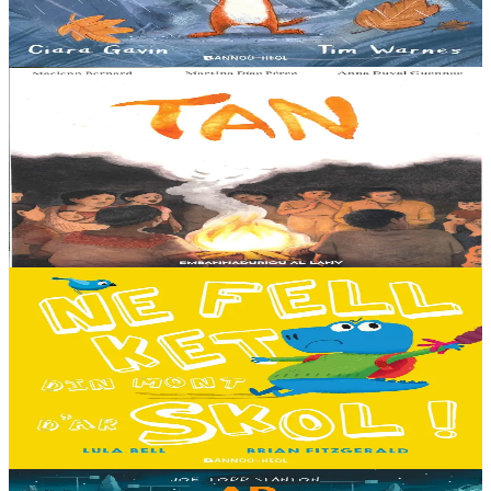
nevez, a zeuio a-benn da lakaat...
Er stok
13,00 €
8 vloaz hag ouzhpenn
Al Lanv
Tan
E penn uhelañ an torgennoù glas, lec'h ma vez goloet ar menezioù
gant latar ar beurevezhioù disafar, eo kludet ar gêriadennig vaya
anvet Sakamch'en. En tu all...
Er stok
11,00 €
3 bloaz hag ouzhpenn
Bannoù-heol
Ne fell ket din mont d'ar skol !
Hiziv emañ devezh skol kentañ Logodennig ha Dinosaorig. Ne fell
ket dezho mont, tamm ebet ! Pa grogo ar c'hentelioù avat e vo ur
pezh mell souezhenn....
Er stok
13,00 €
8 vloaz hag ouzhpenn