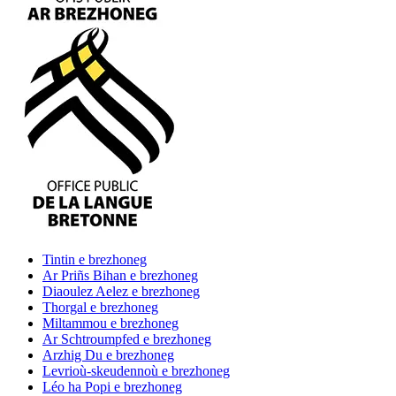
Tintin
e brezhoneg
Ar Priñs Bihan
e brezhoneg
Diaoulez Aelez
e brezhoneg
Thorgal
e brezhoneg
Miltammou
e brezhoneg
Ar Schtroumpfed
e brezhoneg
Arzhig Du
e brezhoneg
Levrioù-skeudennoù
e brezhoneg
Léo ha Popi
e brezhoneg