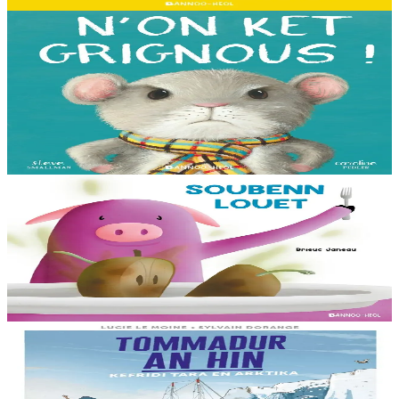
Er stok
13,00 €
3 bloaz hag ouzhpenn
Bannoù-heol
N'on ket grignous !
E penn ar c’hoad ez eus ul logodenn vihan o chom. Brudet eo
Logodennig evit bezañ grignousañ ha teodekañ logodenn ar vro. Un
deiz en em gav gant ur broc’hig...
Er stok
13,00 €
3 bloaz hag ouzhpenn
Bannoù-heol
Soubenn louet
C'hoant bras en deuz Rozig da fardañ ur pred a-feson d'e vignoned.
Ganto e vo ur c'houviad dic'hortoz avat...
Er stok
8,00 €
8 vloaz hag ouzhpenn
Bannoù-heol
Tommadur an hin : Kefridi Tara en Arktika