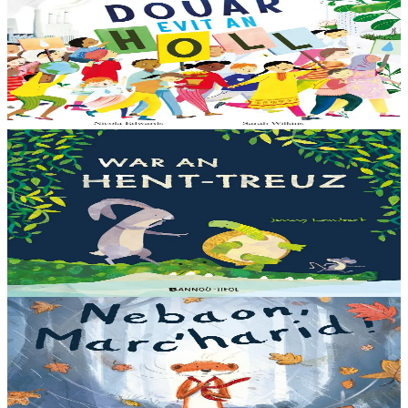
Un douar evit an holl
Bras-divent eo hor planedenn ha kaer-meurbet ivez, met ezhomm he
deus ouzhin hag ouzhit. Reiñ da gompren gwelloc’h efedoù Mab-
den war hor planedenn a ra al levr kaer-mañ....
Er stok
13,00 €
3 bloaz hag ouzhpenn
Bannoù-heol
War an hent-treuz
Piv a oar peseurt loened a c’haller gwelet er paludoù pa vez an noz
o serriñ ?... N’eus krokodil ebet avat. Peursur eo Logodennig. N’eo
ket ken sur he mignoned...
Er stok
13,00 €
3 bloaz hag ouzhpenn
Bannoù-heol
Nebaon, Marc'harid !
An avel, ar glav... Ne blij ket tamm enet da Varc'harid Koant...
Spontet-mik e vez bewech zoken. Daoust ha Lagadeg, he mignonez