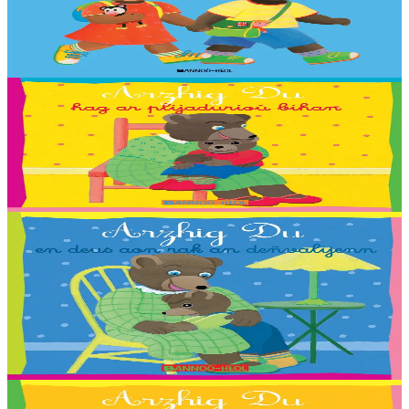
Ul levr-skeudennoù brav evit dizoleiñ hag envel an traoù implijet
bemdez, e saozneg hag e brezhoneg ! 250 ger skeudennaouet, 20
taolenn vras da sellet outo.
Er stok
13,90 €
2 vloaz hag ouzhpenn
Bannoù-heol
Arzhig Du hag ar plijadurioù bihan
Troet gant : Malo, Sara, Loane, Thomas et Jakez-Erwan Mouton.
Er stok
2,03 €
2 vloaz hag ouzhpenn
Bannoù-heol
Arzhig Du en deus aon rak an deñvalijenn
Troet gant : Antoine, Axelle, Aziliz, Corentin, Flora, Gweltaz, Igor,
Jeanne, Leora, Lucia, Marthe, Maxence, Morgan, Morgane,
Morrigan, Neven, Riwall, Salomé,...
Er stok
2,03 €
2 vloaz hag ouzhpenn
Bannoù-heol