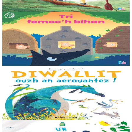
Er stok
25,00 €
3 bloaz hag ouzhpenn
TES
Tri femoc'h bihan
Ur wech e oa tri femoc’h bihan hag a veve eürus gant o zud. Un
deiz koulskoude e voe poent da bep hini kaout e di ! Ur rummad
savet a-ratozh evit ar vugale...
Er stok
12,00 €
3 bloaz hag ouzhpenn
Bannoù-heol
Diwallit ouzh an aerouantez !
Dreistordinal eo ti nevez Eflammez. Bleunioù zo, geot flour hag
amezeien plijus-tre. Sur eo ?... - N’out ket evit chom amañ ! a huch
al loened all dezhi. Ha...
Er stok
13,00 €
6 vloaz hag ouzhpenn
Bannoù-heol