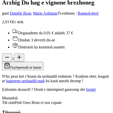
Arzhig Du hag e vignon
e brezhoneg
gant
Danièle Bour
,
Marie Aubinais
Ti-embann
:
Bannoù-heol
2,03 €
Er stok
Degasadenn da 0,01 €
adalek 37 €
Dindan 3 devezh du-se
Distroioù ha kemmoù asantet
1
Ouzhpennañ er baner
N'ho peus ket c'hoant da urzhiadiñ enlinenn ? Kudenn ebet, leugnit
ar
baperenn urzhiadiñ-mañ
ha kasit anezhi deomp !
Ezhomm skoazell ?
Deuit e darempred ganeomp dre
bostel
Munudoù
Titl orin
Petit Ours Brun et son copain
Titouroù