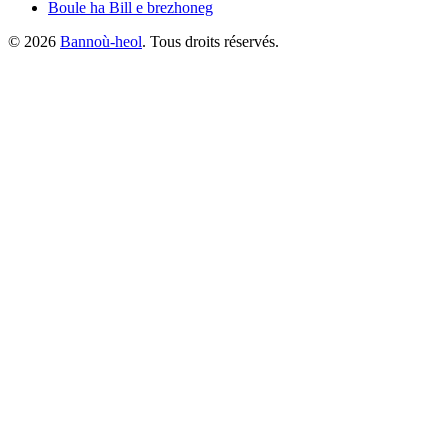
Boule ha Bill
e brezhoneg
©
2026
Bannoù-heol
. Tous droits réservés.