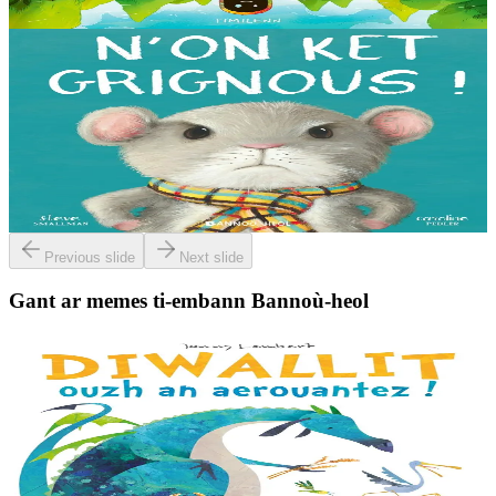
Er stok
14,00 €
3 bloaz hag ouzhpenn
Bannoù-heol
N'on ket grignous !
E penn ar c’hoad ez eus ul logodenn vihan o chom. Brudet eo
Logodennig evit bezañ grignousañ ha teodekañ logodenn ar vro. Un
deiz en em gav gant ur broc’hig...
Er stok
13,00 €
Previous slide
Next slide
Gant ar memes ti-embann Bannoù-heol
3 bloaz hag ouzhpenn
Bannoù-heol
Diwallit ouzh an aerouantez !
Dreistordinal eo ti nevez Eflammez. Bleunioù zo, geot flour hag
amezeien plijus-tre. Sur eo ?... - N’out ket evit chom amañ ! a huch
al loened all dezhi. Ha...