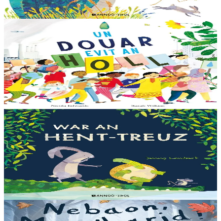
Er stok
13,00 €
6 vloaz hag ouzhpenn
Bannoù-heol
Un douar evit an holl
Bras-divent eo hor planedenn ha kaer-meurbet ivez, met ezhomm he
deus ouzhin hag ouzhit. Reiñ da gompren gwelloc’h efedoù Mab-
den war hor planedenn a ra al levr kaer-mañ....
Er stok
13,00 €
3 bloaz hag ouzhpenn
Bannoù-heol
War an hent-treuz
Piv a oar peseurt loened a c’haller gwelet er paludoù pa vez an noz
o serriñ ?... N’eus krokodil ebet avat. Peursur eo Logodennig. N’eo
ket ken sur he mignoned...
Er stok
13,00 €
3 bloaz hag ouzhpenn
Bannoù-heol