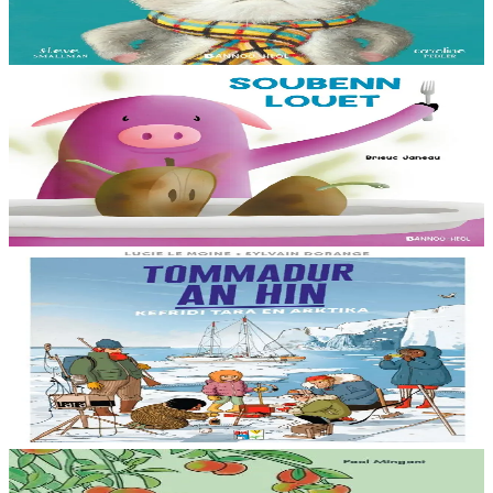
deiz en em gav gant ur broc’hig...
Er stok
13,00 €
3 bloaz hag ouzhpenn
Bannoù-heol
Soubenn louet
C'hoant bras en deuz Rozig da fardañ ur pred a-feson d'e vignoned.
Ganto e vo ur c'houviad dic'hortoz avat...
Er stok
8,00 €
8 vloaz hag ouzhpenn
Bannoù-heol
Tommadur an hin : Kefridi Tara en Arktika
Anavezout a ra mat Billy ar mor ha tommadur an hin : studiañ a ra
he mamm ar skornegoù oteuziñ e bourzh ur vag skiantel, ar
oueletenn Tara. Kinnig a ra Billy...
Er stok
15,00 €
15 vloaz hag ouzhpenn
Bannoù-heol