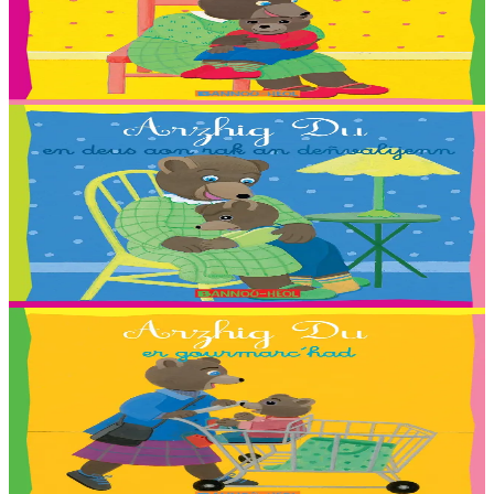
Arzhig Du hag ar plijadurioù bihan
Troet gant : Malo, Sara, Loane, Thomas et Jakez-Erwan Mouton.
Er stok
2,03 €
2 vloaz hag ouzhpenn
Bannoù-heol
Arzhig Du en deus aon rak an deñvalijenn
Troet gant : Antoine, Axelle, Aziliz, Corentin, Flora, Gweltaz, Igor,
Jeanne, Leora, Lucia, Marthe, Maxence, Morgan, Morgane,
Morrigan, Neven, Riwall, Salomé,...
Er stok
2,03 €
2 vloaz hag ouzhpenn
Bannoù-heol
Arzhig Du er gourmarc’had
Troet gant : Adam, Angéline, Anna, Carla, Chloé, Cloé, Emma,
Enora, Erlé, Esteban, Ewen, Gwenole, Leïla, Maïna, Maïwenn,
Valentin, Youn, Yuna, Zaig ha Nadège Monfort....