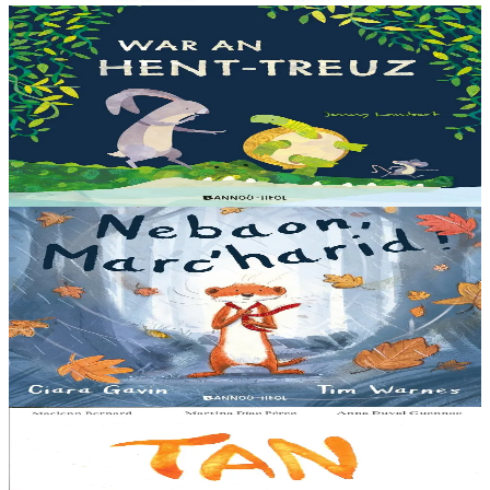
3 bloaz hag ouzhpenn
Bannoù-heol
War an hent-treuz
Piv a oar peseurt loened a c’haller gwelet er paludoù pa vez an noz
o serriñ ?... N’eus krokodil ebet avat. Peursur eo Logodennig. N’eo
ket ken sur he mignoned...
Er stok
13,00 €
3 bloaz hag ouzhpenn
Bannoù-heol
Nebaon, Marc'harid !
An avel, ar glav... Ne blij ket tamm enet da Varc'harid Koant...
Spontet-mik e vez bewech zoken. Daoust ha Lagadeg, he mignonez
nevez, a zeuio a-benn da lakaat...
Er stok
13,00 €
8 vloaz hag ouzhpenn
Al Lanv
Tan