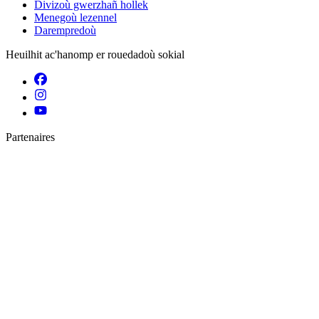
Divizoù gwerzhañ hollek
Menegoù lezennel
Darempredoù
Heuilhit ac'hanomp er rouedadoù sokial
Partenaires