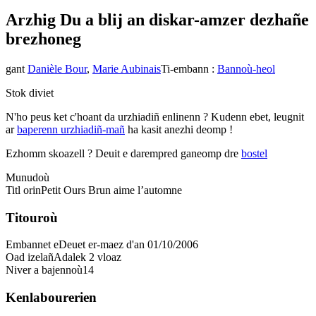
Arzhig Du a blij an diskar-amzer dezhañ
e
brezhoneg
gant
Danièle Bour
,
Marie Aubinais
Ti-embann
:
Bannoù-heol
Stok diviet
N'ho peus ket c'hoant da urzhiadiñ enlinenn ? Kudenn ebet, leugnit
ar
baperenn urzhiadiñ-mañ
ha kasit anezhi deomp !
Ezhomm skoazell ?
Deuit e darempred ganeomp dre
bostel
Munudoù
Titl orin
Petit Ours Brun aime l’automne
Titouroù
Embannet e
Deuet er-maez d'an 01/10/2006
Oad izelañ
Adalek 2 vloaz
Niver a bajennoù
14
Kenlabourerien