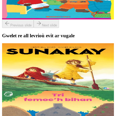
Troet gant : Malo, Sara, Loane, Thomas et Jakez-Erwan Mouton.
Er stok
2,03 €
Previous slide
Next slide
Gwelet re all levrioù evit ar vugale
9 bloaz hag ouzhpenn
TES
Sunakay
Deuet eo ar mor da vezañ ur pezh lennad loustoni hep netra vev
ennañ ken. Div c’hoar zo o chom war un enez plastik, o klask bevañ
evel ma c’hallont, e-touez al lastez....
Er stok
25,00 €
3 bloaz hag ouzhpenn
TES
Tri femoc'h bihan