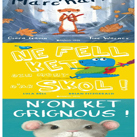
Nebaon, Marc'harid !
An avel, ar glav... Ne blij ket tamm enet da Varc'harid Koant...
Spontet-mik e vez bewech zoken. Daoust ha Lagadeg, he mignonez
nevez, a zeuio a-benn da lakaat...
Er stok
13,00 €
3 bloaz hag ouzhpenn
Bannoù-heol
Ne fell ket din mont d'ar skol !
Hiziv emañ devezh skol kentañ Logodennig ha Dinosaorig. Ne fell
ket dezho mont, tamm ebet ! Pa grogo ar c'hentelioù avat e vo ur
pezh mell souezhenn....
Er stok
13,00 €
3 bloaz hag ouzhpenn
Bannoù-heol
N'on ket grignous !
E penn ar c’hoad ez eus ul logodenn vihan o chom. Brudet eo
Logodennig evit bezañ grignousañ ha teodekañ logodenn ar vro. Un