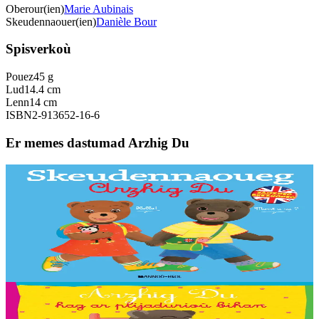
Oberour(ien)
Marie Aubinais
Skeudennaouer(ien)
Danièle Bour
Spisverkoù
Pouez
45 g
Lud
14.4 cm
Lenn
14 cm
ISBN
2-913652-16-6
Er memes dastumad Arzhig Du
Bannoù-heol
Skeudennaoueg brezhoneg-saozneg Arzhig Du
Ul levr-skeudennoù brav evit dizoleiñ hag envel an traoù implijet
bemdez, e saozneg hag e brezhoneg ! 250 ger skeudennaouet, 20
taolenn vras da sellet outo.
Er stok
13,90 €
2 vloaz hag ouzhpenn
Bannoù-heol