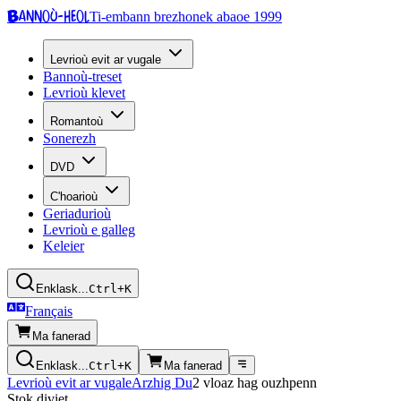
Bannoù-heol
Ti-embann brezhonek abaoe 1999
Levrioù evit ar vugale
Bannoù-treset
Levrioù klevet
Romantoù
Sonerezh
DVD
C'hoarioù
Geriadurioù
Levrioù e galleg
Keleier
Enklask...
Ctrl+K
Français
Ma fanerad
Enklask...
Ctrl+K
Ma fanerad
Levrioù evit ar vugale
Arzhig Du
2 vloaz hag ouzhpenn
Stok diviet