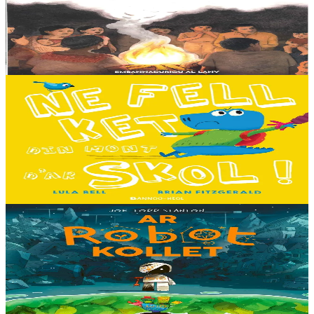
E penn uhelañ an torgennoù glas, lec'h ma vez goloet ar menezioù
gant latar ar beurevezhioù disafar, eo kludet ar gêriadennig vaya
anvet Sakamch'en. En tu all...
Er stok
11,00 €
3 bloaz hag ouzhpenn
Bannoù-heol
Ne fell ket din mont d'ar skol !
Hiziv emañ devezh skol kentañ Logodennig ha Dinosaorig. Ne fell
ket dezho mont, tamm ebet ! Pa grogo ar c'hentelioù avat e vo ur
pezh mell souezhenn....
Er stok
13,00 €
8 vloaz hag ouzhpenn
Timilenn
Ar Robot kollet
E kreiz-kreiz un toull-lastez... ez eus ur robotig torret o tihuniñ. N’en
deus ket soñj eus pelec’h eo deuet nag abaoe pegeit emañ aze, met
gouzout a ra n’eo...