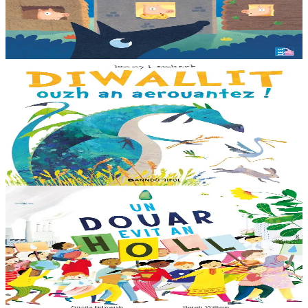
Ur wech e oa tri femoc’h bihan hag a veve eürus gant o zud. Un
deiz koulskoude e voe poent da bep hini kaout e di ! Ur rummad
savet a-ratozh evit ar vugale...
Er stok
12,00 €
3 bloaz hag ouzhpenn
Bannoù-heol
Diwallit ouzh an aerouantez !
Dreistordinal eo ti nevez Eflammez. Bleunioù zo, geot flour hag
amezeien plijus-tre. Sur eo ?... - N’out ket evit chom amañ ! a huch
al loened all dezhi. Ha...
Er stok
13,00 €
6 vloaz hag ouzhpenn
Bannoù-heol
Un douar evit an holl
Bras-divent eo hor planedenn ha kaer-meurbet ivez, met ezhomm he
deus ouzhin hag ouzhit. Reiñ da gompren gwelloc’h efedoù Mab-
den war hor planedenn a ra al levr kaer-mañ....
Er stok
13,00 €