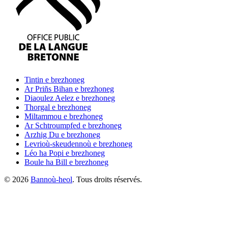
Tintin
e brezhoneg
Ar Priñs Bihan
e brezhoneg
Diaoulez Aelez
e brezhoneg
Thorgal
e brezhoneg
Miltammou
e brezhoneg
Ar Schtroumpfed
e brezhoneg
Arzhig Du
e brezhoneg
Levrioù-skeudennoù
e brezhoneg
Léo ha Popi
e brezhoneg
Boule ha Bill
e brezhoneg
©
2026
Bannoù-heol
. Tous droits réservés.