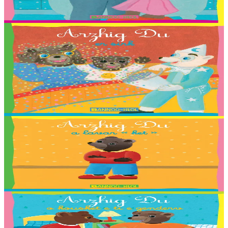
Shana, Stevan ha Nadège Monfort.
Er stok
2,03 €
2 vloaz hag ouzhpenn
Bannoù-heol
Arzhig Du er sirk
Troet gant : Coline, Elouan, Elliot, Erynn, Ewen, Gaelig, Laurette,
Maiwenn, Marin, Mathis, Paul, Soig, Urbane, Youenn, Cécile
Guézennec ha Tieri Seznec.
Er stok
2,03 €
2 vloaz hag ouzhpenn
Bannoù-heol
Arzhig Du a lavar “ket”
Troet gant : Malo, Sara, Loane, Thomas et Jakez-Erwan Mouton.
Er stok
2,03 €
2 vloaz hag ouzhpenn
Bannoù-heol
Arzhig Du o kousket e ti e genderv