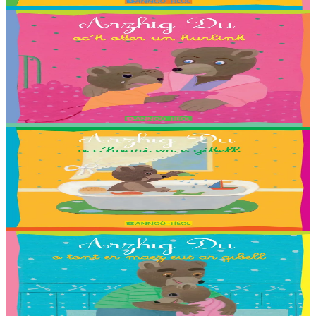
Er stok
2,03 €
2 vloaz hag ouzhpenn
Bannoù-heol
Arzhig Du oc’h ober un hurlink
Troet gant : Adélie, Antonin, Baptiste, Estelle, Gael, Lena, Rieulle,
Roxanne ha Steven Ollivier.
Er stok
2,03 €
2 vloaz hag ouzhpenn
Bannoù-heol
Arzhig Du o c’hoari en e gibell
Troet gant : Malo, Sara, Loane, Thomas et Jakez-Erwan Mouton.
Er stok
2,03 €
2 vloaz hag ouzhpenn
Bannoù-heol
Arzhig Du o tont er-maez eus ar gibell
Troet gant : Killian, Louliya, Maelle, Malo G., Malo M., Romaric,