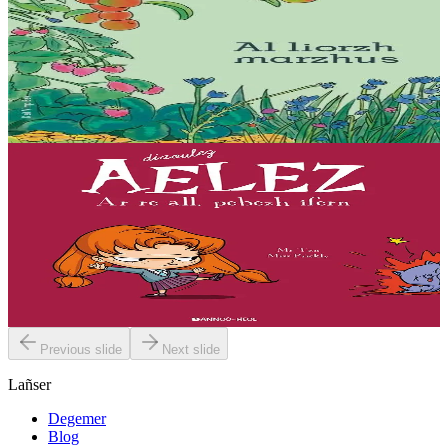
Al liorzh marzhus
Un dastumad kronikennoù war al liorzhañ : penaos gounit legumaj
ha derc’hel ur bevliesseurted pinvidik el liorzh ? Danvez al levr-mañ
zo bet skrivet e...
Er stok
18,00 €
7 vloaz hag ouzhpenn
Bannoù-heol
Ar re all, pebezh ifern
« Evit lakaat ma zud da dreiñ sot, boureviañ ma c’hazh droch,
stourm a-enep Jadenn hag he mignonezed pe frailhañ kalon Jafrez...
em bez atav mennozhioù dedennus !...
Er stok
11,50 €
Previous slide
Next slide
Lañser
Degemer
Blog