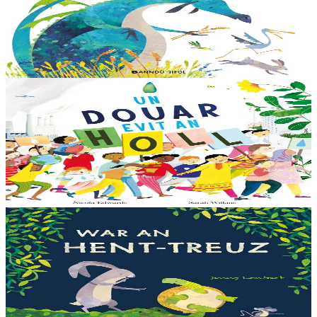
Dreistordinal eo ti nevez Eflammez. Bleunioù zo, geot flour hag
amezeien plijus-tre. Sur eo ?... - N’out ket evit chom amañ ! a huch
al loened all dezhi. Ha...
Er stok
13,00 €
6 vloaz hag ouzhpenn
Bannoù-heol
Un douar evit an holl
Bras-divent eo hor planedenn ha kaer-meurbet ivez, met ezhomm he
deus ouzhin hag ouzhit. Reiñ da gompren gwelloc’h efedoù Mab-
den war hor planedenn a ra al levr kaer-mañ....
Er stok
13,00 €
3 bloaz hag ouzhpenn
Bannoù-heol
War an hent-treuz
Piv a oar peseurt loened a c’haller gwelet er paludoù pa vez an noz
o serriñ ?... N’eus krokodil ebet avat. Peursur eo Logodennig. N’eo
ket ken sur he mignoned...