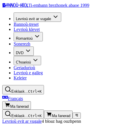
Bannoù-heol
Ti-embann brezhonek abaoe 1999
Levrioù evit ar vugale
Bannoù-treset
Levrioù klevet
Romantoù
Sonerezh
DVD
C'hoarioù
Geriadurioù
Levrioù e galleg
Keleier
Enklask...
Ctrl+K
Français
Ma fanerad
Enklask...
Ctrl+K
Ma fanerad
Levrioù evit ar vugale
4 bloaz hag ouzhpenn