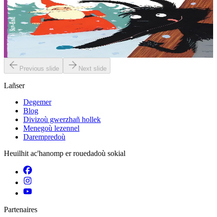
Ar bleiz en doa c'hoant da zebriñ Tadig an Nedeleg
Abaoe savet an heol emañ ar bleiz o c’hedal a-dreñv ur wezenn, e
dreid o skornañ en erc’h, riell ouzh e feskennoù blevek. Naon en
deus, ken en deus. Ha setu...
Er stok
6,00 €
Previous slide
Next slide
Lañser
Degemer
Blog
Divizoù gwerzhañ hollek
Menegoù lezennel
Darempredoù
Heuilhit ac'hanomp er rouedadoù sokial
Partenaires