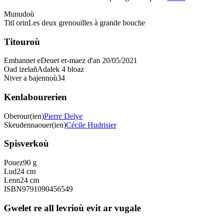
Munudoù
Titl orin
Les deux grenouilles à grande bouche
Titouroù
Embannet e
Deuet er-maez d'an 20/05/2021
Oad izelañ
Adalek 4 bloaz
Niver a bajennoù
34
Kenlabourerien
Oberour(ien)
Pierre Delye
Skeudennaouer(ien)
Cécile Hudrisier
Spisverkoù
Pouez
90 g
Lud
24 cm
Lenn
24 cm
ISBN
9791090456549
Gwelet re all levrioù evit ar vugale