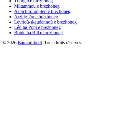
Thorgal
e brezhoneg
Miltammou
e brezhoneg
Ar Schtroumpfed
e brezhoneg
Arzhig Du
e brezhoneg
Levrioù-skeudennoù
e brezhoneg
Léo ha Popi
e brezhoneg
Boule ha Bill
e brezhoneg
©
2026
Bannoù-heol
. Tous droits réservés.