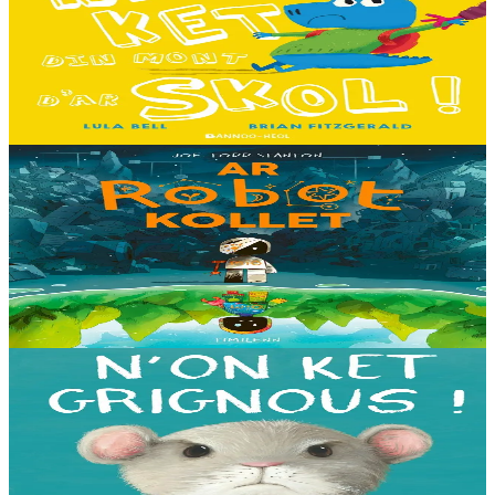
Ne fell ket din mont d'ar skol !
Hiziv emañ devezh skol kentañ Logodennig ha Dinosaorig. Ne fell
ket dezho mont, tamm ebet ! Pa grogo ar c'hentelioù avat e vo ur
pezh mell souezhenn....
Er stok
13,00 €
8 vloaz hag ouzhpenn
Timilenn
Ar Robot kollet
E kreiz-kreiz un toull-lastez... ez eus ur robotig torret o tihuniñ. N’en
deus ket soñj eus pelec’h eo deuet nag abaoe pegeit emañ aze, met
gouzout a ra n’eo...
Er stok
14,00 €
3 bloaz hag ouzhpenn
Bannoù-heol
N'on ket grignous !
E penn ar c’hoad ez eus ul logodenn vihan o chom. Brudet eo
Logodennig evit bezañ grignousañ ha teodekañ logodenn ar vro. Un