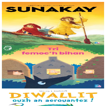
9 bloaz hag ouzhpenn
TES
Sunakay
Deuet eo ar mor da vezañ ur pezh lennad loustoni hep netra vev
ennañ ken. Div c’hoar zo o chom war un enez plastik, o klask bevañ
evel ma c’hallont, e-touez al lastez....
Er stok
25,00 €
3 bloaz hag ouzhpenn
TES
Tri femoc'h bihan
Ur wech e oa tri femoc’h bihan hag a veve eürus gant o zud. Un
deiz koulskoude e voe poent da bep hini kaout e di ! Ur rummad
savet a-ratozh evit ar vugale...
Er stok
12,00 €
3 bloaz hag ouzhpenn
Bannoù-heol
Diwallit ouzh an aerouantez !