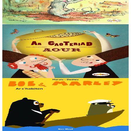
Emgav en deus ar Bleiz Droch hiziv gant ar chaseour brudet Krog-
e-barzh. Gant alioù fur ar chaseour meur eo sur d’ober berzh. N’eus
nemet derc’hel soñj : ar fri...
Er stok
13,00 €
6 vloaz hag ouzhpenn
Sav-heol
Ar gaoteriad aour
En ur gêriadenn eus Rusia e oa daou vreur o chom. Boris, ar breur
henañ, a oa paotr fin, met Yakov a oa berr e spered. Un deiz o doa
kavet un teñzor. Ha neuze…
Er stok
13,00 €
3 bloaz hag ouzhpenn
Sav-heol
Bob & Marley - Ar c'habiten
Bob en deus c'hoant da gaout ur vag. Met penaos bezañ kabiten ?
Dougen bri d'ar vignoniezh gant fent ha teneridigezh eo pal an
dastumad-mañ.
Er stok
7,00 €