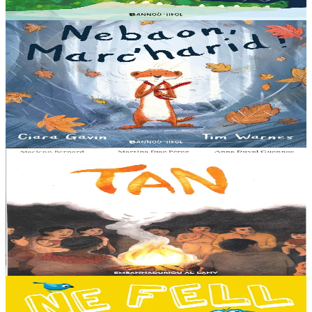
Er stok
13,00 €
3 bloaz hag ouzhpenn
Bannoù-heol
Nebaon, Marc'harid !
An avel, ar glav... Ne blij ket tamm enet da Varc'harid Koant...
Spontet-mik e vez bewech zoken. Daoust ha Lagadeg, he mignonez
nevez, a zeuio a-benn da lakaat...
Er stok
13,00 €
8 vloaz hag ouzhpenn
Al Lanv
Tan
E penn uhelañ an torgennoù glas, lec'h ma vez goloet ar menezioù
gant latar ar beurevezhioù disafar, eo kludet ar gêriadennig vaya
anvet Sakamch'en. En tu all...
Er stok
11,00 €
3 bloaz hag ouzhpenn
Bannoù-heol