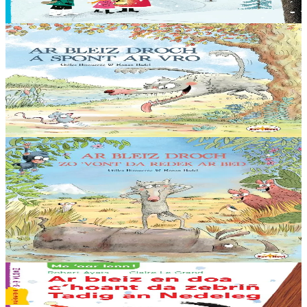
Er stok
7,00 €
5 bloaz hag ouzhpenn
Sav-heol
Ar Bleiz Droch a spont ar Vro
"Me eo ar Bleiz, spontailh ar vro ! a ra deoc’h krenañ tro-war-dro !
Spontit, tudoù, spontit, loened ! An holl ganin a vo debret !”
Er stok
13,50 €
5 bloaz hag ouzhpenn
Sav-heol
Ar Bleiz Droch zo 'vont da redek ar bed
Hiziv emañ ar Bleiz Droch oc'h en em soñjal ha hir e kav e amzer. «
Chom da chaseal er vro-mañ, sed a zo un torr-penn eus ar re
washañ. Graet eo ma soñj ganin...
Er stok
13,50 €
6 vloaz hag ouzhpenn
Sav-heol