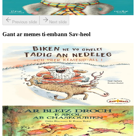
deiz en em gav gant ur broc’hig...
Er stok
13,00 €
Previous slide
Next slide
Gant ar memes ti-embann Sav-heol
6 vloaz hag ouzhpenn
Sav-heol
Biken ne vo gwelet Tadig an Nedeleg oc'h ober
kemend-all !
Biken ne vo gwelet Tadig an Nedeleg oc'h ober kemend-all ! Biken
ne gaso profoù Nedeleg d’ar vugale da Bask. Biken ne zebro ar
gwastilli chomet war-lerc’h ar...
Er stok
12,00 €
5 bloaz hag ouzhpenn
Sav-heol
Ar bleiz droch e skol ar chaseourien