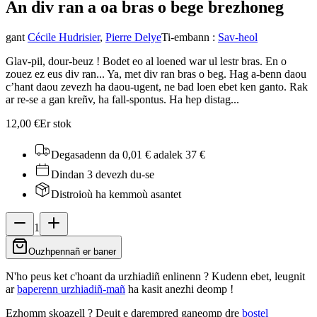
An div ran a oa bras o beg
e brezhoneg
gant
Cécile Hudrisier
,
Pierre Delye
Ti-embann
:
Sav-heol
Glav-pil, dour-beuz ! Bodet eo al loened war ul lestr bras. En o
zouez ez eus div ran... Ya, met div ran bras o beg. Hag a-benn daou
c’hant daou zevezh ha daou-ugent, ne bad loen ebet ken ganto. Rak
ar re-se a gan kreñv, ha fall-spontus. Ha hep distag...
12,00 €
Er stok
Degasadenn da 0,01 €
adalek 37 €
Dindan 3 devezh du-se
Distroioù ha kemmoù asantet
1
Ouzhpennañ er baner
N'ho peus ket c'hoant da urzhiadiñ enlinenn ? Kudenn ebet, leugnit
ar
baperenn urzhiadiñ-mañ
ha kasit anezhi deomp !
Ezhomm skoazell ?
Deuit e darempred ganeomp dre
bostel