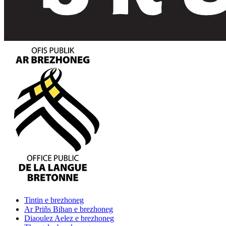
Tintin
e brezhoneg
Ar Priñs Bihan
e brezhoneg
Diaoulez Aelez
e brezhoneg