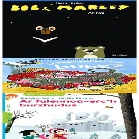
3 bloaz hag ouzhpenn
Sav-heol
Bob & Marley - An noz
Aon en deus Bob fenoz. Aon en deus da gousket. C'hoant en deus
da chom dihun. Ha dont a raio a-benn ? Dougen bri d'ar vignoniezh
gant fent ha teneridigezh eo pal an dastumad-mañ....
Er stok
7,00 €
8 vloaz hag ouzhpenn
Sav-heol
Brasañ sotoni ma buhez
Er stok
7,00 €
6 vloaz hag ouzhpenn
Sav-heol
Ar fulennoù-erc'h burzhudus
Buan-buan ! Olga, Ingrid ha Hans a rank hastañ buan ! O mamm,
Rouanez an Erc’h, he deus goulennet diganto mont da gas un
arc’hig prizius da… Dadig an Nedeleg....