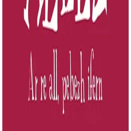
Bremañ
Ur stourmerez evit gwirioù ar maouezed eo Mortelle Adèle. Piv en
deus lavaret e tle ar merc’hed bezañ desavet mat, kaout dilhad
dinamm, kaout ur c’hwezh-vat warno, bezañ sentus ha didrouz ?
Hennezh a vefe mat dezhañ tec’hout kuit ha klask ur guzhiadell ma
ne fell ket dezhañ anduriñ taolioù-imor Adèle. « Ar re all, pebezh
ifern », emezi o klask toullañ he hent en o zouez ha chañs vat d’ar re
o defe c’hoant da lakaat un harz d’he c’hoantoù. « Tonket eo Mab-
den da vezañ dieub », eme Jean-Paul ar prederour meur. Adèle a zo
ur skouer a-feson eus un den a nac’h bezañ kabestret. N’eus ket tu
renkañ anezhi en un diretenn. Diouzhtu e savfe he c’huchenn er-
maez. Un dudenn woke eo Adèle ? D’an nebeutañ e oar penaos
lakaat ar rakvarnioù da netra. Tud zo a lavar eo ampart ar baotred er
studioù skiantel hag ar merc’hed er studioù lennegel.
Er c’hontrol, gouzout a ra Adèle sevel ur steuñv amprouennoù evel
ur gwir ijinourez. Lakaat a ra ur c’hazh moutig en ur skinforn evit
gouzout hag e tarzho a-daol-trumm, hag e vo devet dre an diavaez
pe dre an diabarzh. Bremañ e oar Mortelle Adèle komz brezhoneg
ha dont a ra da vezañ Diaouleg Aelez diwar-atiz skolidi Diwan
Kemper (c’hwec’hvet ha pevare klas skolaj Jakez Riou). « Ul labour