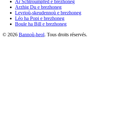
Ar Schtroumpfed
e brezhoneg
Arzhig Du
e brezhoneg
Levrioù-skeudennoù
e brezhoneg
Léo ha Popi
e brezhoneg
Boule ha Bill
e brezhoneg
©
2026
Bannoù-heol
. Tous droits réservés.