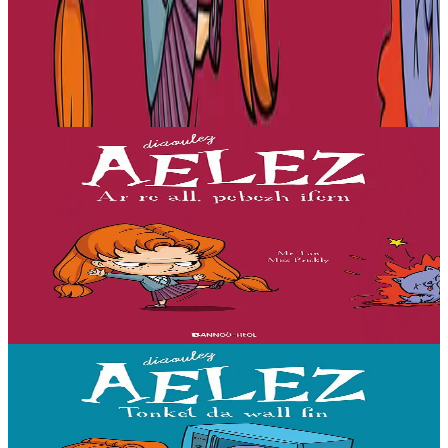
Produioù liammet gant ar post-mañ
7 vloaz hag ouzhpenn
Bannoù-heol
Ar re all, pebezh ifern
« Evit lakaat ma zud da dreiñ sot, boureviañ ma c’hazh droch,
stourm a-enep Jadenn hag he mignonezed pe frailhañ kalon Jafrez...
em bez atav mennozhioù dedennus !...
Er stok
11,50 €
Gwelet
Prenañ
7 vloaz hag ouzhpenn
Bannoù-heol
Tonket da wall fin
« Evit lakaat ma zud da dreiñ sot, boureviañ ma c’hazh droch,