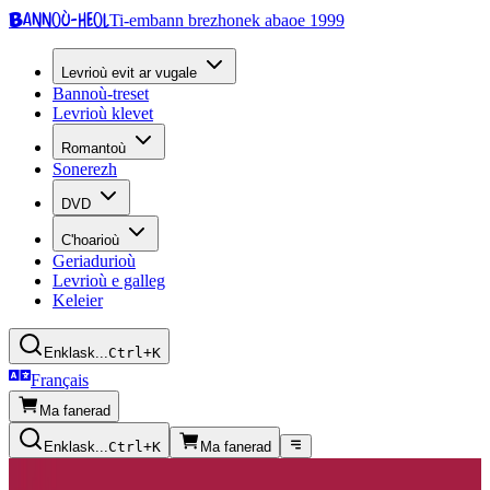
Bannoù-heol
Ti-embann brezhonek abaoe 1999
Levrioù evit ar vugale
Bannoù-treset
Levrioù klevet
Romantoù
Sonerezh
DVD
C'hoarioù
Geriadurioù
Levrioù e galleg
Keleier
Enklask...
Ctrl+K
Français
Ma fanerad
Enklask...
Ctrl+K
Ma fanerad
Kazetennoù