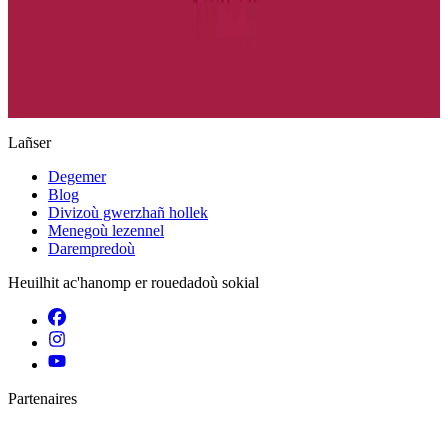
Keleier
Lañser
Degemer
Blog
Divizoù gwerzhañ hollek
Menegoù lezennel
Darempredoù
Heuilhit ac'hanomp er rouedadoù sokial
Partenaires