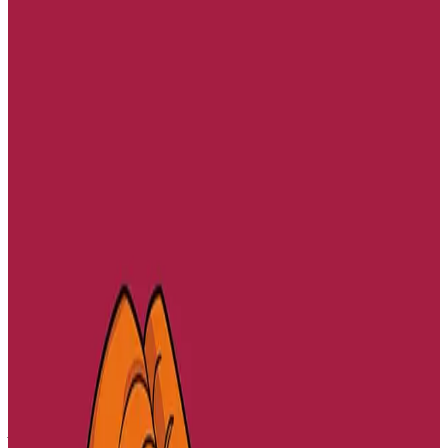
a-stroll ha pedagogel eo an droidigezh », eme Marine Gloaguen, o
c’helennerez. Embannet eo frouezh o labour e stumm div levrenn, ar
re gentañ eus ar stirad, gant Bannoù Heol : « Tonket da wall fin »
hag « Ar re all, pebezh ifern ».
Anzav a ra ar skolidi o deus bet poan o klask diskoulmoù a vir blaz
ar c’hoari-gerioù, a zo niverus en divizoù, rak distagellet eo teod
Diaouleg Aelez. Estreget ar vugale hag ar grennarded a c’hell
heuliañ hec’h avanturioù. Deskiñ a raio an oadourien, a zo o teskiñ
brezhoneg, troiennoù flour.
Ouzhpenn-se o devo un digarez da gomz e brezhoneg ouzh o
bugale diwar-benn un dudenn a ra berzh er bed a-bezh. O lenn
levrennoù Diaouleg Aelez e talc’ho soñj ar re goshoc’h eus istorioù
Mafalda. Evelkent e oa kuñvoc’h an divizoù hag eeunoc’h al linenn-
dresañ d’ar c’houlz-se. Diaouleg Aelez a dremen hec’h amzer vak e-
touez meur a dudenn. Unan anezho a zo boemus.
En aner e klask Geoffroy dont da vezañ dousig ar plac’h dizaon.
N’eo ket sur e kresko rozenn ar garantez e kalon an aelez drouk, un
drezenn ne lavaran ket.
Tangi Legavre
Ar re all, pebezh ifern
, 96 p, 11,50 € Gant skolidi skolaj Jakez Riou