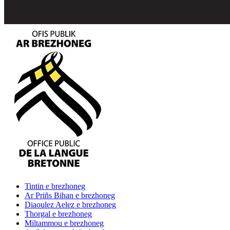
Tintin
e brezhoneg
Ar Priñs Bihan
e brezhoneg
Diaoulez Aelez
e brezhoneg
Thorgal
e brezhoneg
Miltammou
e brezhoneg