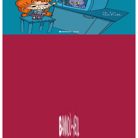
stourm a-enep Jadenn hag he mignonezed pe frailhañ kalon Jafrez...
em bez atav mennozhioù dedennus !...
Er stok
11,50 €
Gwelet
Prenañ