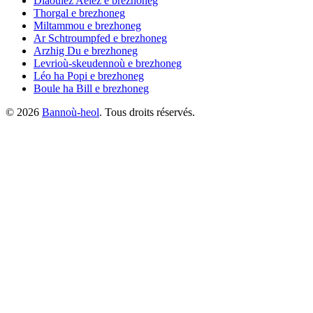
Diaoulez Aelez
e brezhoneg
Thorgal
e brezhoneg
Miltammou
e brezhoneg
Ar Schtroumpfed
e brezhoneg
Arzhig Du
e brezhoneg
Levrioù-skeudennoù
e brezhoneg
Léo ha Popi
e brezhoneg
Boule ha Bill
e brezhoneg
©
2026
Bannoù-heol
. Tous droits réservés.