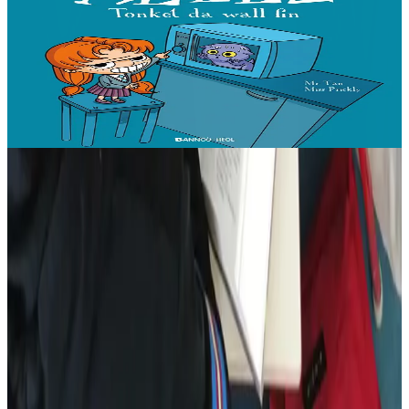
Tonket da wall fin
« Evit lakaat ma zud da dreiñ sot, boureviañ ma c’hazh droch,
stourm a-enep Jadenn hag he mignonezed pe frailhañ kalon Jafrez...
em bez atav mennozhioù dedennus !...
Er stok
11,50 €
Gwelet
Prenañ