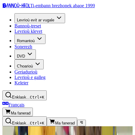
Bannoù-heol
Ti-embann brezhonek abaoe 1999
Levrioù evit ar vugale
Bannoù-treset
Levrioù klevet
Romantoù
Sonerezh
DVD
C'hoarioù
Geriadurioù
Levrioù e galleg
Keleier
Enklask...
Ctrl+K
Français
Ma fanerad
Enklask...
Ctrl+K
Ma fanerad
Kazetennoù