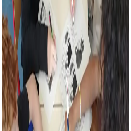
facile d’accès. On a demandé l’autorisation aux auteurs et ils ont
accepté », explique l’éditeur. Par le passé, sa maison d’édition avait
déjà traduit Petit Ours Brun ou encore Titeuf. « Ça permet de
montrer que la langue bretonne n’est pas tournée vers le passé et
qu’elle peut être moderne. »
La traduction, c’est la classe de Marine Gloaguen qui s’en est
chargée. Cette professeure d’allemand, qui enseigne aussi le breton
depuis une quinzaine d’années, n’a pas eu à beaucoup argumenter
pour convaincre ses élèves de 6e de se mettre au travail. « Quand je
leur en ai parlé, ils ont tous hurlé et sauté partout. Ils étaient super
contents », raconte l’enseignante du collège Jakez Riou, à Quimper
(Finistère).
Près de 2.000 exemplaires imprimés
Les deux classes de 6e ont travaillé sur le tome I et les 4e sur le tome
II. Non sans mal, il faut le reconnaître. « C’est un exercice difficile
car il y a beaucoup de jeux de mots et un humour cinglant. On en
parlait entre professeurs pour trouver la meilleure adaptation. Je suis
fière du résultat. Et ça permet de montrer aux élèves quel intérêt »,
assure Marine Gloaguen.
Et ça donne quoi Mortelle Adèle en breton ? Les élèves, en accord
avec les auteurs, ont choisi Diaoulez Aelez. Que l’on peut traduire