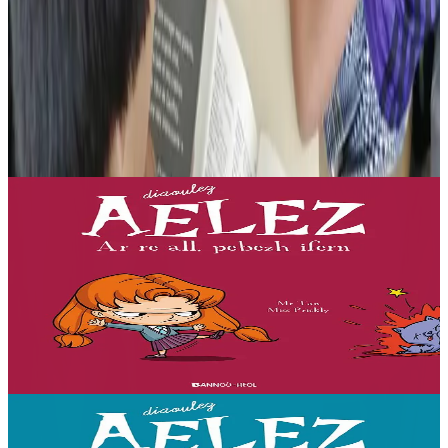
Produioù liammet gant ar post-mañ
7 vloaz hag ouzhpenn
Bannoù-heol
Ar re all, pebezh ifern
« Evit lakaat ma zud da dreiñ sot, boureviañ ma c’hazh droch,
stourm a-enep Jadenn hag he mignonezed pe frailhañ kalon Jafrez...
em bez atav mennozhioù dedennus !...
Er stok
11,50 €
Gwelet
Prenañ
7 vloaz hag ouzhpenn
Bannoù-heol