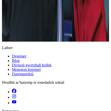
Keleier
Lañser
Degemer
Blog
Divizoù gwerzhañ hollek
Menegoù lezennel
Darempredoù
Heuilhit ac'hanomp er rouedadoù sokial