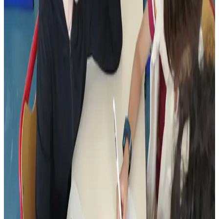
20 minutes
Diaoulez Aelez • Les deux premiers tomes de la bande dessinée la
plus vendue en France sont disponibles.
Il est une véritable star des bibliothèques. Depuis une dizaine
d’années, le personnage de Mortelle Adèle a conquis le cœur des
enfants de notre pays. La bande dessinée imaginée par Antoine
Dole, alias Mr Tan, est même devenue la plus vendue en France,
avec un peu plus de 20 millions de livres écoulés depuis son
lancement en 2012. Puisée dans le harcèlement scolaire subi par
l’auteur dans sa jeunesse, la BD raconte la vie d’une enfant
turbulente aux longs cheveux orange. Un enfant impertinent, qui ose
tout, prenant même un malin plaisir à maltraiter son pauvre chat
Ajax. Adèle est mortelle. Et depuis quelques jours, elle parle même
breton.
Cette initiative, on la doit à Arnaud Elégoët, patron de la maison
d’édition Bannoù-heol. Basé à Quimper, ce bretonnant a proposé
aux enseignants du collège Diwan où sa fille est scolarisée de
s’atteler à la traduction de la BD phare des enfants. « Mortelle
Adèle, c’est la BD du moment, c’est lu par toutes les classes et c’est