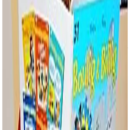
Je travaille plus par équivalences. Je ne fais pas de traduction pure. Il
faut rester collé à l'histoire, donner du sens aux dialogues. Les
lecteurs préfèrent généralement les albums en breton qu'ils trouvent
plus marrants. La langue bretonne est très imagée.
Qui sont les lecteurs de Boulig ha Billig ?
Il n'y a pas d'âge. Ce sont surtout des lecteurs qui aiment la bande
dessinée. Il n'est pas nécessaire d'avoir un bon niveau de breton pour
lire ces albums. « Gwad ur ..C'hocker », ou « Graine de cocker » a
été édité à 1.000 exemplaires. Désormais, c'est l'éditeur, lorsqu'il sort
un nouvel album, qui nous contacte pour nous proposer de le
traduire en breton. On a du boulot. Il y a 31 albums à traduire...
Cette aventure n'aurait pas été possible sans les subventions
accordées par la Région et le Conseil Général du Finistère.
Cathy Tymen