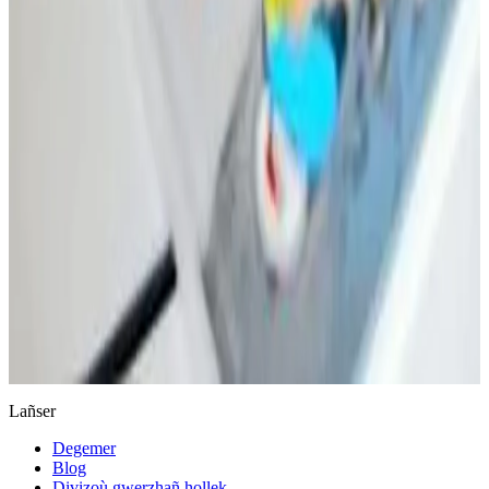
Keleier
Lañser
Degemer
Blog
Divizoù gwerzhañ hollek