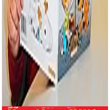
Produioù liammet gant ar post-mañ
Bannoù-heol