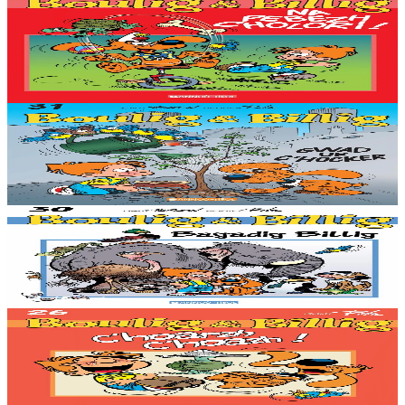
Na pebezh cholori !
Er stok
8,62 €
Gwelet
Prenañ
Stok diviet
Bannoù-heol
Gwad ur c'hocker
Stok diviet
Stok diviet
Bannoù-heol
Bagadig Billig
Stok diviet
Stok diviet
Bannoù-heol
C'hoarzh c'hoazh !
Stok diviet