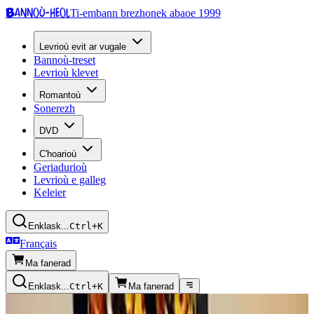
Bannoù-heol
Ti-embann brezhonek abaoe 1999
Levrioù evit ar vugale
Bannoù-treset
Levrioù klevet
Romantoù
Sonerezh
DVD
C'hoarioù
Geriadurioù
Levrioù e galleg
Keleier
Enklask...
Ctrl+K
Français
Ma fanerad
Enklask...
Ctrl+K
Ma fanerad
Kazetennoù