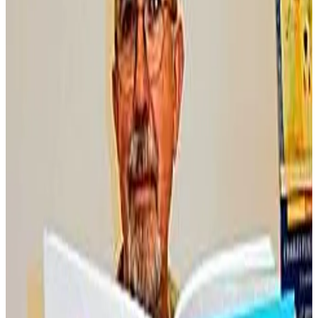
Le Télégramme
Sorti en juin, le dernier album de Boule et Bill vient d'être édité en
breton par l'association Bannoù-heol.
C'est le 7 e album de la série auquel collabore, pour le travail de
traduction, Maurice Hamon, enseignant à Quimper.
Depuis combien de temps participez-vous aux aventures de
Boulig & Billig ?
Je connais Arno Elegoet, le fondateur de l'association Bannoù-heol,
depuis 15 ans. Nous sommes tous deux enseignants dans le même
établissement quimpérois. Aussi, lorsqu'il s'est lancé dans l'aventure
en 2000, il m'a demandé de participer à la traduction en breton du
premier Boule et Bill. Je n'ai pas pu lui dire non. Je suis bretonnant
de naissance. Depuis, j'ai participé à la traduction de tous les albums,
en collaboration avec d'autres rédacteurs ou seul. J'apporte ainsi ma
petite contribution au développement de la langue bretonne.
La langue bretonne se prête-t-elle bien aux facéties des deux
héros ? Comment procédez-vous ?