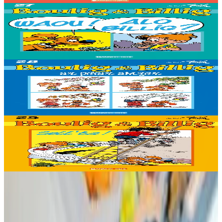
Stok diviet
Bannoù-heol
Waou ! Alo Billig ?
Stok diviet
Stok diviet
Bannoù-heol
Ar pevar amzer
Stok diviet
Stok diviet
Bannoù-heol
Sell 'ta !
Stok diviet