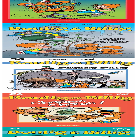
Er stok
8,62 €
Gwelet
Prenañ
Stok diviet
Bannoù-heol
Gwad ur c'hocker
Stok diviet
Stok diviet
Bannoù-heol
Bagadig Billig
Stok diviet
Stok diviet
Bannoù-heol
C'hoarzh c'hoazh !
Stok diviet
Stok diviet
Bannoù-heol