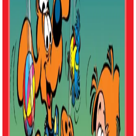
Perzh o deus kemeret
Roba
Maurice Hamon
Padrig Elegoed
Arno Elegoed