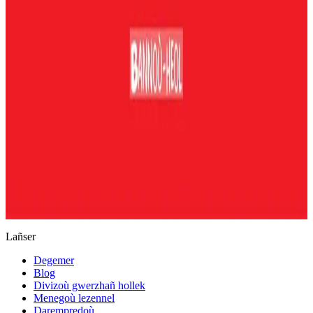
Keleier
Lañser
Degemer
Blog
Divizoù gwerzhañ hollek
Menegoù lezennel
Darempredoù