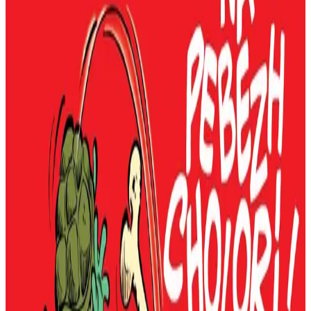
Armor Magazine
Piv n'anavez ket Boule, ar paotrig rous e vlev, Bill e gocker farsus,
Pouf, kañfard e gasketenn ha Caroline, ar vaot ?
Holl-vrudet eo bannoù-treset Roba : troet int bet e 15 yezh bennak...
hag e brezhoneg ! Deuet eo an tudennoù da vezañ Boulig, Billig,
Poufig ha Katell.
Gant Arnaud Elégoët ha strollad an ti-embann Bannoù-heol, krouet
e 1999, eo bet kaset al labour da benn. Souezhet e oa bet ar
c'helenner sonerezh yaouank eus kostez Landivizio, ar wezh kentañ,
pa oa bet roet e asant dezhañ gant an ti-embann Dargaud : ne grede
ket e vije bet ken aes.
War-lerc'h Sell 'ta ! Alo Billig ? hag Ar pevar amzer, setu bremañ Na
pebezh cholori !, ar pevare albom lakaet e brezhoneg, diwar an 29 a
gaver en dastumad krouet e 1959 gant Roba (aet war e leve ha
kemeret e lerc'h gant Verron bremañ).
Hag ouzhpenn-se ez eus bet graet un taol kaer gant ar strollad, evel
evit an albom diwezhañ : embann anezhañ e brezhoneg er memes
mare hag an hini orin e galleg. Nag ur blijadur evit ar