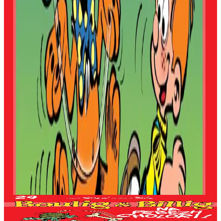
Produioù liammet gant ar post-mañ
Bannoù-heol
Na pebezh cholori !