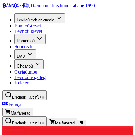
Bannoù-heol
Ti-embann brezhonek abaoe 1999
Levrioù evit ar vugale
Bannoù-treset
Levrioù klevet
Romantoù
Sonerezh
DVD
C'hoarioù
Geriadurioù
Levrioù e galleg
Keleier
Enklask...
Ctrl+K
Français
Ma fanerad
Enklask...
Ctrl+K
Ma fanerad
Kazetennoù