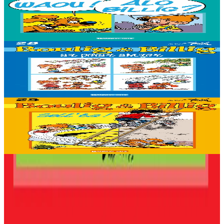
Waou ! Alo Billig ?
Stok diviet
Stok diviet
Bannoù-heol
Ar pevar amzer
Stok diviet
Stok diviet
Bannoù-heol
Sell 'ta !
Stok diviet