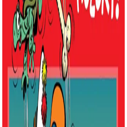
vrezhonegerien gwelet o yezh lakaet par d'ar re all !
Arabat deoc'h krediñ avat eo bet aes al labour treiñ ! Start o deus
labouret Arnaud, e vreur Padrig ha Maurice Hamon e-pad an hañv
ha goulennet o deus digant Ofis ar Brezhoneg peurreizhañ o labour.
En istor er bajenn 37 ne gomprener ket gwall vat hag e Breizh pe e
Bro-Skos emañ an tiegezh, pa weler ar c'harr-tan o chom war an tu
dehou. Met estreget se int deuet a-benn da ginnig deomp ul levr
plijus da lenn, skrivet sklaer, aes a-walc'h ha pinvidik koulskoude ar
brezhoneg ennañ. Ra gendalc'hit da embann bannoù-treset ken
farsus !
Brieg ar Menn
"Na pebezh cholori !" gant Verron. Bannoù-heol, 140, straed Pont-
'n-Abad, 29 000 Kemper