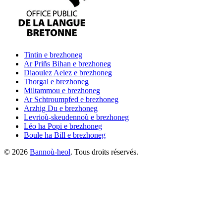
Tintin
e brezhoneg
Ar Priñs Bihan
e brezhoneg
Diaoulez Aelez
e brezhoneg
Thorgal
e brezhoneg
Miltammou
e brezhoneg
Ar Schtroumpfed
e brezhoneg
Arzhig Du
e brezhoneg
Levrioù-skeudennoù
e brezhoneg
Léo ha Popi
e brezhoneg
Boule ha Bill
e brezhoneg
©
2026
Bannoù-heol
. Tous droits réservés.