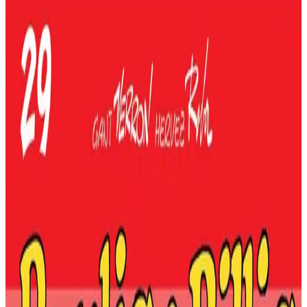
Boulig & Billig : Na pebezh cholori !