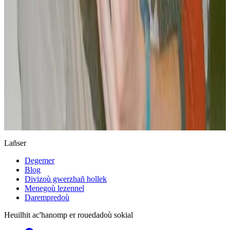
Keleier
Lañser
Degemer
Blog
Divizoù gwerzhañ hollek
Menegoù lezennel
Darempredoù
Heuilhit ac'hanomp er rouedadoù sokial