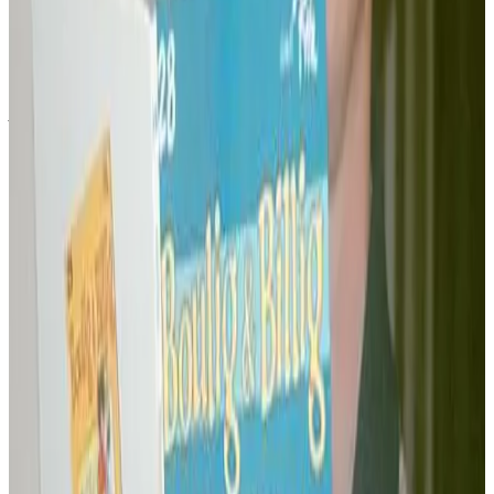
Boule & Bill réservent bien des surprises au lecteur. Pas besoin de
bien maîtriser la langue pour comprendre que même les tondeuses
parlent breton ou saisir les subtilités des gags. C'est un réel moment
de « plijadur ».
Ar pevar amzer est distribué par Coop Breizh dans les librairies. Il
est aussi disponible par correspondance auprès de l'association
Bannoù-heol, 140, rue de Pont-L'Abbé, 29.000 Quimper. Tarif :
8,50 € (55.75 F) + frais d'envoi 2,10 € (13,80 F). Tél. :
06.08.88.57.55. Internet : www.b-heol.com
Cathy Tymen