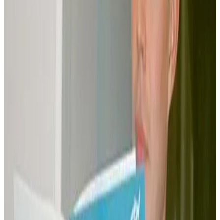
apparue amusante, mais aussi sérieuse puisqu'il avait réussi à
obtenir des subventions
». Le projet a ainsi été financé à hauteur
de 40 % par l'Institut Culturel de Bretagne, également partant pour
une seconde aventure.
Édition épuisée
L'album « Les quatre saisons », sorti pour l'instant en Français et en
Polonais, est intitulé en breton « Ar pevar amzer ». «
C'est en mars
2001
, précise Arno Elegoed,
que Dargaud m'a proposé de
traduire un second album. Ils ont été surpris que le 1er album
sorte si bien
». La première édition, tirée à 1.000 exemplaires, est
déjà épuisée. 1.000 autres seront disponibles prochainement. Le
second album a été tiré tout de suite à 2.000 exemplaires.
«
Lorsque j'ai été contacté, se souvient Arno, Roba n'avait pas
encore écrit toutes les histoires du nouvel album. Certains textes
me sont arrivés mi-août et tout devait être achevé pour la fin du
mois
». Avec un complice bretonnant, Maurice Hamon, tous deux se
sont donc attelés à la tâche. «
Les textes ont ensuite été examinés
par l'Office de la Langue bretonne, pour les ultimes corrections
», précise le jeune prof.
Les facéties de Boulig & Billig
La traduction en breton ne manque pas de sel et les aventures de