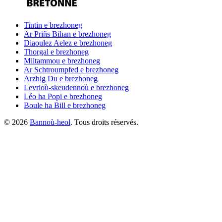
Tintin
e brezhoneg
Ar Priñs Bihan
e brezhoneg
Diaoulez Aelez
e brezhoneg
Thorgal
e brezhoneg
Miltammou
e brezhoneg
Ar Schtroumpfed
e brezhoneg
Arzhig Du
e brezhoneg
Levrioù-skeudennoù
e brezhoneg
Léo ha Popi
e brezhoneg
Boule ha Bill
e brezhoneg
©
2026
Bannoù-heol
. Tous droits réservés.