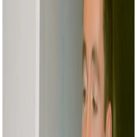
Le Télégramme
Initiateur de la traduction des aventures de Boule & Bill en breton,
Arno Elegoed annonce déjà qu'un troisième album de Boulig ha
Billig est en projet.
Quel bagou ! Le dernier album de Boule & Bill vient à peine de
sortir en français que déjà on le trouve dans sa version
bretonne. Traduites en six autres langues étrangères, les
aventures de ces deux héros de la BD ne connaissent qu'une
seule langue régionale : le breton. evel-just !
L'histoire de cette traduction est à elle seule une extraordinaire
aventure. Celle vécue par un jeune Quimpérois, Arno Elegoed, prof
de musique et de breton, et qui a eu un jour l'incroyable audace de
contacter les maisons d'édition et de leur proposer ses services de
traducteur.
Subventionné à 40 %
Une seule a été tentée par l'aventure : Dargaud en la personne de
Sophie Castille, chargée des droits internationaux : «
d'emblée, tout
projet de traduction m'intéresse. Là, la proposition m'est