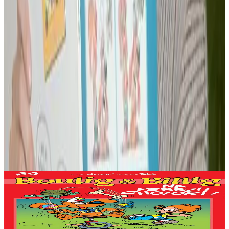
Produioù liammet gant ar post-mañ
Bannoù-heol
Na pebezh cholori !
Er stok
8,62 €