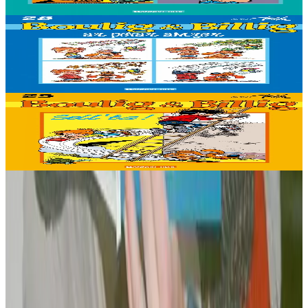
Stok diviet
Stok diviet
Bannoù-heol
Ar pevar amzer
Stok diviet
Stok diviet
Bannoù-heol
Sell 'ta !
Stok diviet