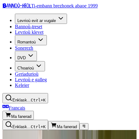
Bannoù-heol
Ti-embann brezhonek abaoe 1999
Levrioù evit ar vugale
Bannoù-treset
Levrioù klevet
Romantoù
Sonerezh
DVD
C'hoarioù
Geriadurioù
Levrioù e galleg
Keleier
Enklask...
Ctrl+K
Français
Ma fanerad
Enklask...
Ctrl+K
Ma fanerad
Kazetennoù