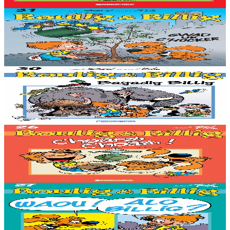
Gwelet
Prenañ
Stok diviet
Bannoù-heol
Gwad ur c'hocker
Stok diviet
Stok diviet
Bannoù-heol
Bagadig Billig
Stok diviet
Stok diviet
Bannoù-heol
C'hoarzh c'hoazh !
Stok diviet
Stok diviet
Bannoù-heol
Waou ! Alo Billig ?