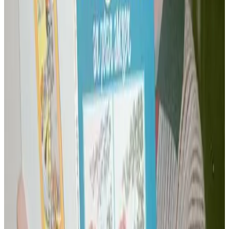
Perzh o deus kemeret
Roba
Maurice Hamon
Arno Elegoed
Cathy Tymen