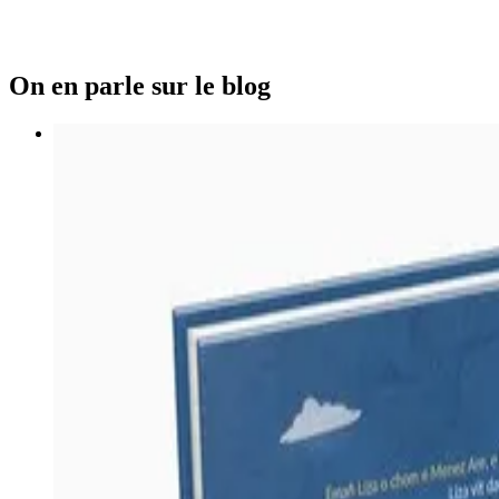
On en parle sur le blog
10 décembre 2018
Le projet musical "Kan Ar Bed" des éditions Ba
Arnaud Elegoët des éditions Bannoù-heol nous présente le proj
Lire la suite