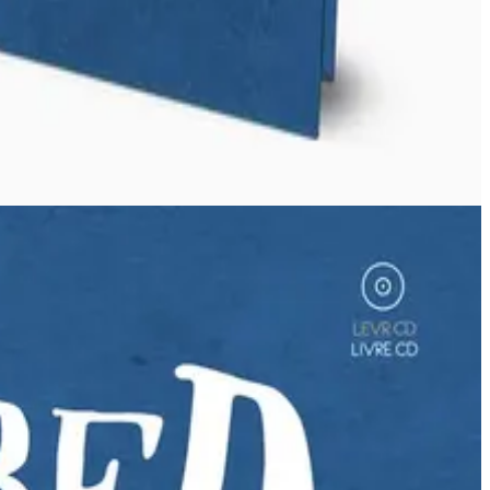
monde". Un livre-CD que nous présente Arnaud Elégoët.