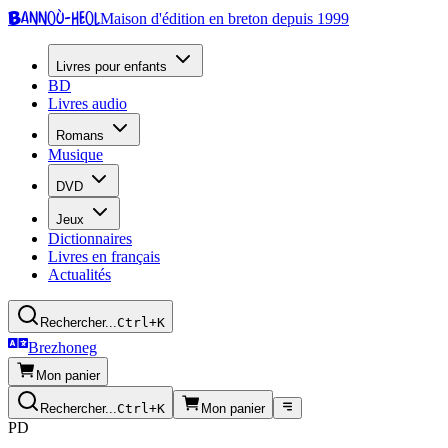
Bannoù-heol
Maison d'édition en breton depuis 1999
Livres pour enfants
BD
Livres audio
Romans
Musique
DVD
Jeux
Dictionnaires
Livres en français
Actualités
Rechercher...
Ctrl+K
Brezhoneg
Mon panier
Rechercher...
Ctrl+K
Mon panier
PD