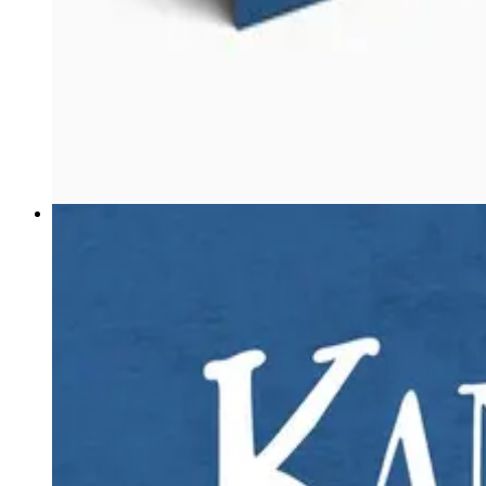
breton
26 novembre 2018
Lenn, son ha c'hoari
Un voyage musical autour du monde, voilà ce que propose les 
Lire la suite