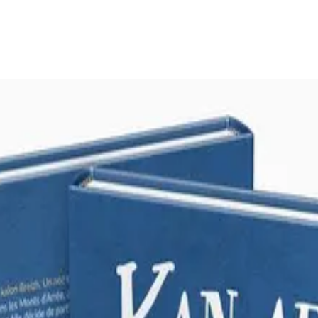
nnoù-heol
et musical Kan Ar Bed, au micro de Pauline Daniel.