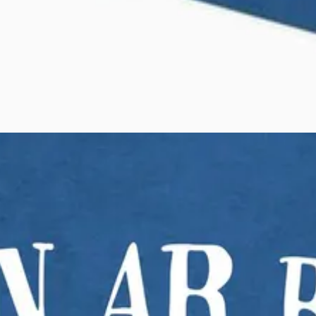
éditions Bannoù-heol à travers ce projet "Kan ar Bed", "Le chant du 