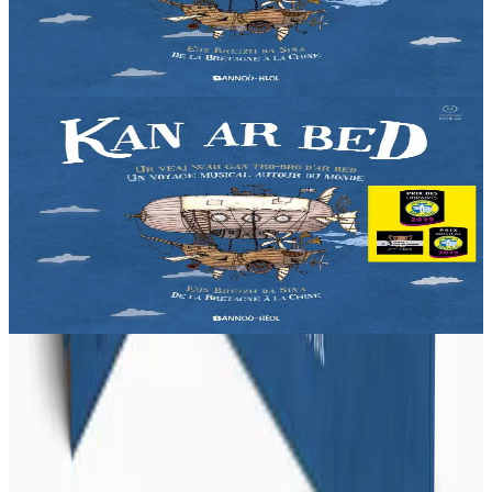
invitation au voyage à travers...
En stock
12,90 €
Voir
Acheter
2 ans et plus
Bannoù-heol
Kan ar Bed - Livre-CD
Liza vit dans les Monts d'Arrée, au cœur de la Bretagne. Une nuit,
la jeune fille décide de partir à la découverte du monde. Une
invitation au voyage à travers...
En stock
21,90 €
Voir
Acheter