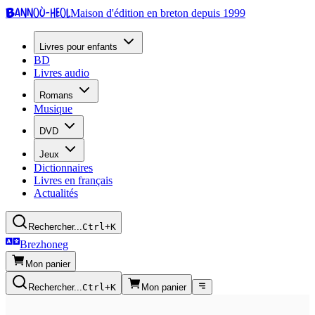
Bannoù-heol
Maison d'édition en breton depuis 1999
Livres pour enfants
BD
Livres audio
Romans
Musique
DVD
Jeux
Dictionnaires
Livres en français
Actualités
Rechercher...
Ctrl+K
Brezhoneg
Mon panier
Rechercher...
Ctrl+K
Mon panier
Radio