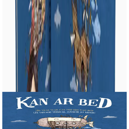
Produits en rapport
2 ans et plus
Bannoù-heol
Kan ar Bed - CD
Liza vit dans les Monts d'Arrée, au cœur de la Bretagne. Une nuit,
la jeune fille décide de partir à la découverte du monde. Une