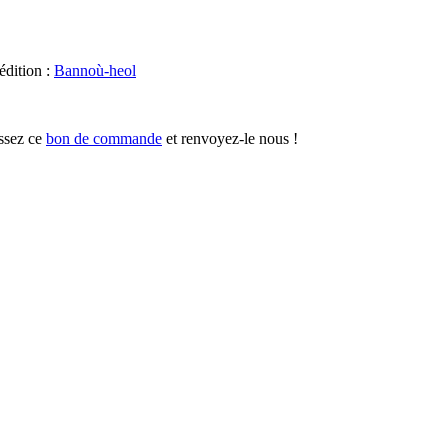
édition
:
Bannoù-heol
ssez ce
bon de commande
et renvoyez-le nous !