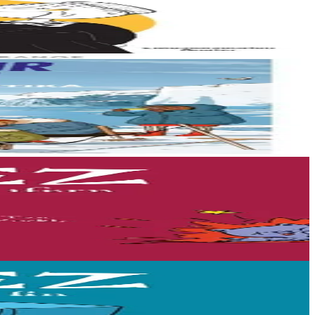
, elles sont...
...
ujours une idée intéressante !...