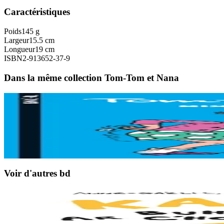
Caractéristiques
Poids
145 g
Largeur
15.5 cm
Longueur
19 cm
ISBN
2-913652-37-9
Dans la même collection Tom-Tom et Nana
7 ans et plus
Épuisé
Bannoù-heol
Ben ça, alors !
Épuisé
Voir d'autres bd
7 ans et plus
Goater
Chante ! L'incroyable histoire des sœurs Goadec