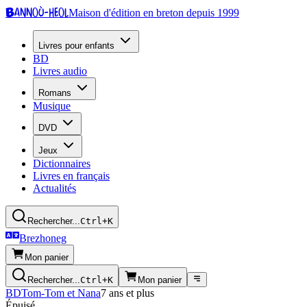
Bannoù-heol
Maison d'édition en breton depuis 1999
Livres pour enfants
BD
Livres audio
Romans
Musique
DVD
Jeux
Dictionnaires
Livres en français
Actualités
Rechercher...
Ctrl+K
Brezhoneg
Mon panier
Rechercher...
Ctrl+K
Mon panier
BD
Tom-Tom et Nana
7 ans et plus
Épuisé