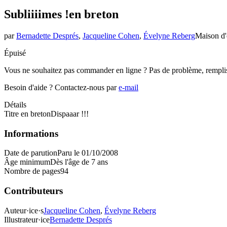
Subliiiimes !
en breton
par
Bernadette Després
,
Jacqueline Cohen
,
Évelyne Reberg
Maison d'
Épuisé
Vous ne souhaitez pas commander en ligne ? Pas de problème, rempli
Besoin d'aide ?
Contactez-nous par
e-mail
Détails
Titre en breton
Dispaaar !!!
Informations
Date de parution
Paru le 01/10/2008
Âge minimum
Dès l'âge de 7 ans
Nombre de pages
94
Contributeurs
Auteur·ice·s
Jacqueline Cohen
,
Évelyne Reberg
Illustrateur·ice
Bernadette Després