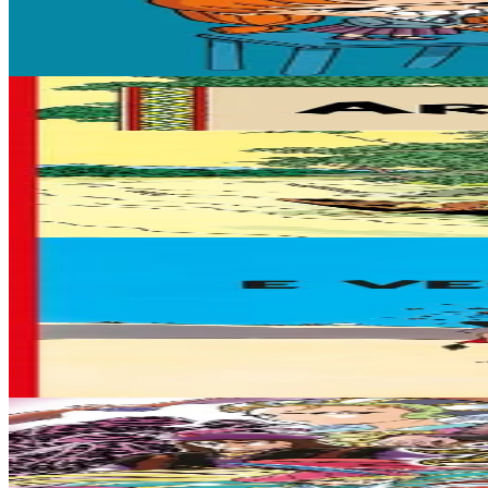
« Que ce soit pour faire enrager mes parents, torturer mon stupide chat, 
En stock
11,50 €
7 ans et plus
Bannoù-heol
L'Oreille cassée
L'Oreille Cassée (1937) est une course poursuite palpitante. Tintin s'
En stock
11,95 €
7 ans et plus
Bannoù-heol
Le Crabe aux pinces d'or
Le Crabe aux pinces d'or (1941) renoue avec l'aventure exotique. Celle
En stock
11,95 €
11 ans et plus
TES
Anna Vreizh - Itrikoù er C'hastell