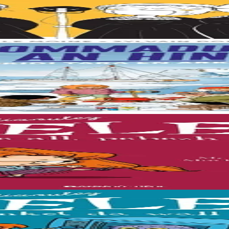
nne et ont conquis le monde avec leurs chants. De Treffrin jusqu'à Paris
ue
ie la fonte des glaces à bord d’un voilier scientifique, la goélette Tara.
lutter contre Jade et ses copines ou briser le coeur de Geoffroy... j'ai to