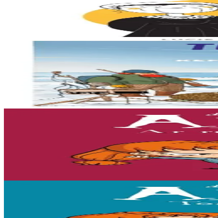
Connais-tu les Sœurs Goadec ? Elles ont grandi dans la campagne breto
En stock
12,90 €
8 ans et plus
Bannoù-heol
Le réchauffement climatique : Mission Tara en Arctiq
Billy connaît bien la mer et le réchauffement climatique : sa maman étud
En stock
15,00 €
7 ans et plus
Bannoù-heol
L'enfer, c'est les autres
« Que ce soit pour faire enrager mes parents, torturer mon stupide chat, 
En stock
11,50 €
7 ans et plus
Bannoù-heol
Tout ça finira mal