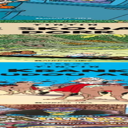
lutter contre Jade et ses copines ou briser le coeur de Geoffroy... j'ai to
embarque pour l'Amérique du Sud afin de récupérer un fétiche volé....
-ci mène Tintin en Afrique du Nord. Il y déjoue les plans d'une bande d