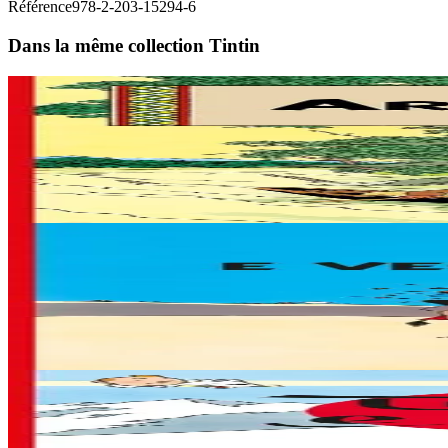
Référence
978-2-203-15294-6
Dans la même collection Tintin
7 ans et plus
Bannoù-heol
L'Oreille cassée
L'Oreille Cassée (1937) est une course poursuite palpitante. Tintin s'
En stock
11,95 €
7 ans et plus
Bannoù-heol
Le Crabe aux pinces d'or
Le Crabe aux pinces d'or (1941) renoue avec l'aventure exotique. Celle
En stock
11,95 €
7 ans et plus
Bannoù-heol
Tintin au Tibet