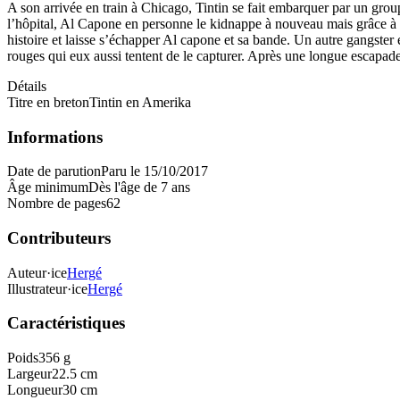
A son arrivée en train à Chicago, Tintin se fait embarquer par un group
l’hôpital, Al Capone en personne le kidnappe à nouveau mais grâce à l’
histoire et laisse s’échapper Al capone et sa bande. Un autre gangster 
rouges qui eux aussi tentent de le capturer. Après une longue escapade à
Détails
Titre en breton
Tintin en Amerika
Informations
Date de parution
Paru le 15/10/2017
Âge minimum
Dès l'âge de 7 ans
Nombre de pages
62
Contributeurs
Auteur·ice
Hergé
Illustrateur·ice
Hergé
Caractéristiques
Poids
356 g
Largeur
22.5 cm
Longueur
30 cm