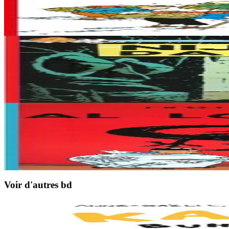
“Tintin au Tibet” (1960), pure histoire d'amitié, sans le moindre mécha
A paraître
11,95 €
7 ans et plus
Épuisé
An Here
Vol 714 pour Sydney
Épuisé
7 ans et plus
Épuisé
An Here
Le Lotus Bleu
Épuisé
Voir d'autres bd
7 ans et plus
Goater