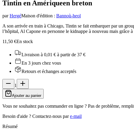
Tintin en Amérique
en breton
par
Hergé
Maison d'édition
:
Bannoù-heol
A son arrivée en train à Chicago, Tintin se fait embarquer par un group
l’hôpital, Al Capone en personne le kidnappe à nouveau mais grâce à l
11,50 €
En stock
Livraison à 0,01 €
à partir de 37 €
En 3 jours chez vous
Retours et échanges acceptés
1
Ajouter au panier
Vous ne souhaitez pas commander en ligne ? Pas de problème, rempli
Besoin d'aide ?
Contactez-nous par
e-mail
Résumé