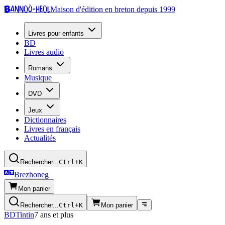
Bannoù-heol
Maison d'édition en breton depuis 1999
Livres pour enfants
BD
Livres audio
Romans
Musique
DVD
Jeux
Dictionnaires
Livres en français
Actualités
Rechercher...
Ctrl+K
Brezhoneg
Mon panier
Rechercher...
Ctrl+K
Mon panier
BD
Tintin
7 ans et plus