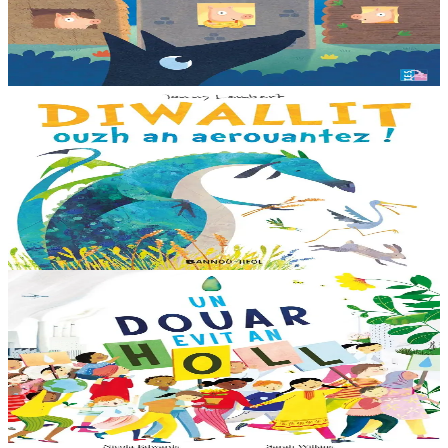
Il était une fois trois joyeux petits cochons qui vivaient avec leurs
parents. Il était temps pour chacun d’avoir sa propre maison ! Cette
collection propose...
En stock
12,00 €
3 ans et plus
Bannoù-heol
Look out, it's a Dragon!
Eflammez la dragonne est en quête d'une nouvelle maison. Mais
quand elle trouve la forêt parfaite, elle n'est pas la bienvenue...
"Ouste ! On ne veut pas de...
En stock
13,00 €
6 ans et plus
Bannoù-heol
Like the Ocean We Rise
Notre planète est immense et magnifique, mais elle a besoin de notre
aide – elle a besoin de moi, elle a besoin de vous. Cet album illustré,
qui arrive à point...
En stock
13,00 €