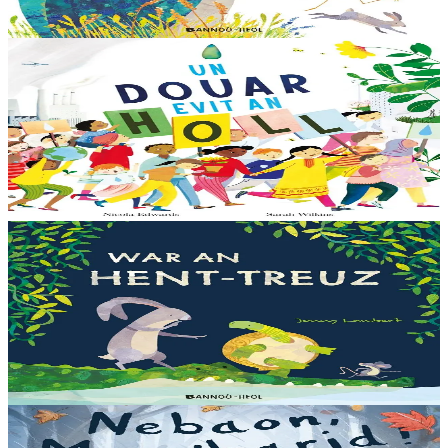
En stock
13,00 €
6 ans et plus
Bannoù-heol
Like the Ocean We Rise
Notre planète est immense et magnifique, mais elle a besoin de notre
aide – elle a besoin de moi, elle a besoin de vous. Cet album illustré,
qui arrive à point...
En stock
13,00 €
3 ans et plus
Bannoù-heol
Let's all creep through crocodile creek
Qui sait quelles bêtes rôdent dans les marais quand la nuit tombe...
Pas les crocodiles en tout cas, Souris en est persuadée ! Ses amis ont
un doute : à quoi ça...
En stock
13,00 €
3 ans et plus
Bannoù-heol