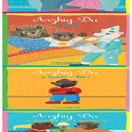
Shana, Stevan et Nadège Monfort.
En stock
2,03 €
2 ans et plus
Bannoù-heol
Petit Ours Brun au cirque
Traduction : Coline, Elouan, Elliot, Erynn, Ewen, Gaelig, Laurette,
Maiwenn, Marin, Mathis, Paul, Soig, Urbane, Youenn, Cécile
Guézennec et Tieri Seznec.
En stock
2,03 €
2 ans et plus
Bannoù-heol
Petit Ours Brun dit non
Traduction : Malo, Sara, Loane, Thomas ha Jakez-Erwan Mouton.
En stock
2,03 €
2 ans et plus
Bannoù-heol
Petit Ours Brun dort chez son cousin