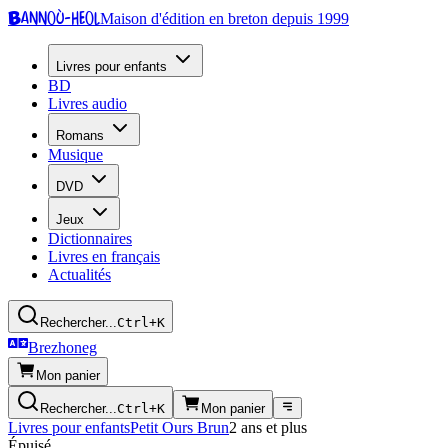
Bannoù-heol
Maison d'édition en breton depuis 1999
Livres pour enfants
BD
Livres audio
Romans
Musique
DVD
Jeux
Dictionnaires
Livres en français
Actualités
Rechercher...
Ctrl+K
Brezhoneg
Mon panier
Rechercher...
Ctrl+K
Mon panier
Livres pour enfants
Petit Ours Brun
2 ans et plus
Épuisé