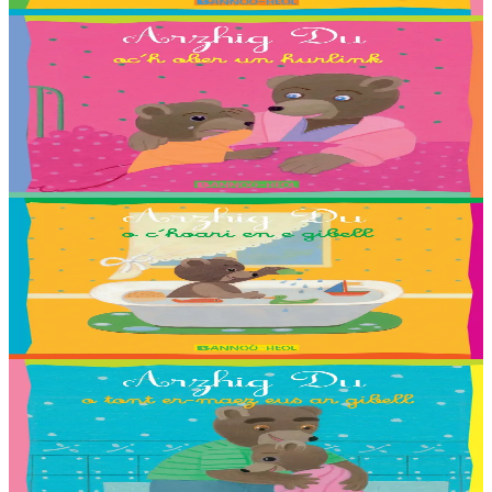
En stock
2,03 €
2 ans et plus
Bannoù-heol
Petit Ours Brun fait un cauchemar
Traduction : Adélie, Antonin, Baptiste, Estelle, Gael, Lena, Rieulle,
Roxanne et Steven Ollivier.
En stock
2,03 €
2 ans et plus
Bannoù-heol
Petit Ours Brun joue dans son bain
Traduction : Malo, Sara, Loane, Thomas ha Jakez-Erwan Mouton.
En stock
2,03 €
2 ans et plus
Bannoù-heol
Petit Ours Brun sort du bain
Traduction : Killian, Louliya, Maelle, Malo G., Malo M., Romaric,