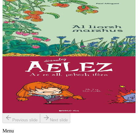
15 ans et plus
Bannoù-heol
Al liorzh marzhus
Comment créer son potager ? Comment entretenir son jardin et
favoriser la biodiversité ? Des conseils jardinage initialement parus
dans la revue Ya!...
En stock
18,00 €
7 ans et plus
Bannoù-heol
L'enfer, c'est les autres
« Que ce soit pour faire enrager mes parents, torturer mon stupide
chat, lutter contre Jade et ses copines ou briser le coeur de
Geoffroy... j'ai toujours une idée intéressante !...
En stock
11,50 €
Previous slide
Next slide
Menu