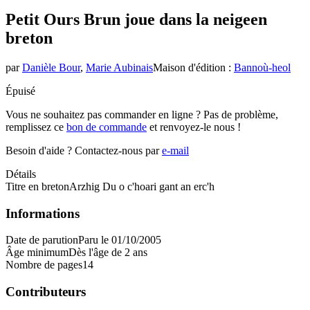
Petit Ours Brun joue dans la neige
en
breton
par
Danièle Bour
,
Marie Aubinais
Maison d'édition
:
Bannoù-heol
Épuisé
Vous ne souhaitez pas commander en ligne ? Pas de problème,
remplissez ce
bon de commande
et renvoyez-le nous !
Besoin d'aide ?
Contactez-nous par
e-mail
Détails
Titre en breton
Arzhig Du o c'hoari gant an erc'h
Informations
Date de parution
Paru le 01/10/2005
Âge minimum
Dès l'âge de 2 ans
Nombre de pages
14
Contributeurs