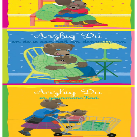
Petit Ours Brun et les petits bonheurs
Traduction : Malo, Sara, Loane, Thomas ha Jakez-Erwan Mouton.
En stock
2,03 €
2 ans et plus
Bannoù-heol
Petit Ours Brun a peur du noir
Traduction : Antoine, Axelle, Aziliz, Corentin, Flora, Gweltaz, Igor,
Jeanne, Leora, Lucia, Marthe, Maxence, Morgan, Morgane,
Morrigan, Neven, Riwall, Salomé,...
En stock
2,03 €
2 ans et plus
Bannoù-heol
Petit Ours Brun au supermarché
Traduction : Adam, Angéline, Anna, Carla, Chloé, Cloé, Emma,
Enora, Erlé, Esteban, Ewen, Gwenole, Leïla, Maïna, Maïwenn,
Valentin, Youn, Yuna, Zaig et Nadège Monfort....