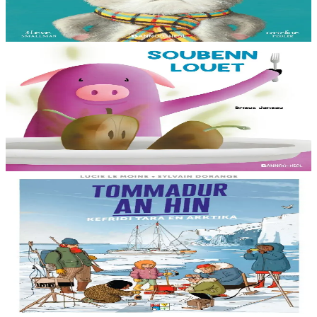
avec un petit blaireau...
En stock
13,00 €
3 ans et plus
Bannoù-heol
Soubenn louet
Rozig prépare avec attention une soupe pour ses amis. Un invité
surprise va-t-il gâcher la fête ? Cet album mêlant humour et suspense
permettra aussi...
En stock
8,00 €
8 ans et plus
Bannoù-heol
Le réchauffement climatique : Mission Tara en
Arctique
Billy connaît bien la mer et le réchauffement climatique : sa maman
étudie la fonte des glaces à bord d’un voilier scientifique, la goélette
Tara....
En stock
15,00 €