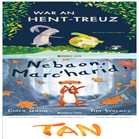
3 ans et plus
Bannoù-heol
Let's all creep through crocodile creek
Qui sait quelles bêtes rôdent dans les marais quand la nuit tombe...
Pas les crocodiles en tout cas, Souris en est persuadée ! Ses amis ont
un doute : à quoi ça...
En stock
13,00 €
3 ans et plus
Bannoù-heol
A little bit worried
Pris dans une violente tempête, Marc'harid construit une forteresse
pour s'y réfugier. Mais elle y rencontre Lagadeg, qui adore jouer
dans le vent et patauger sous la pluie....
En stock
13,00 €
8 ans et plus
Al Lanv
Tan