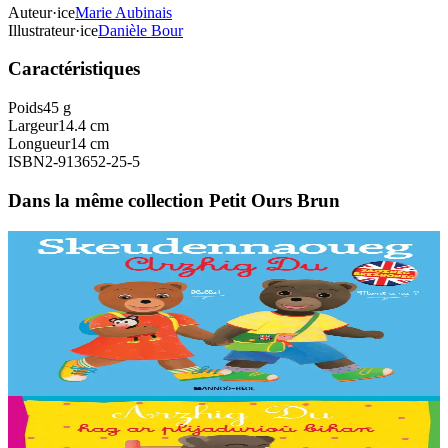
Auteur·ice
Marie Aubinais
Illustrateur·ice
Danièle Bour
Caractéristiques
Poids
45 g
Largeur
14.4 cm
Longueur
14 cm
ISBN
2-913652-25-5
Dans la même collection Petit Ours Brun
Bannoù-heol
L'imagier breton-anglais de Petit Ours Brun
Un bel imagier pour découvrir et nommer les objets du quotidien, en
anglais et en breton ! 250 mots illustrés, 20 grandes scènes à
observer.
En stock
13,90 €
2 ans et plus
Bannoù-heol