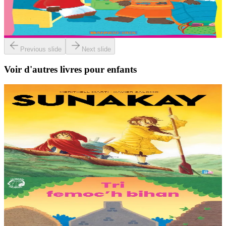
Traduction : Malo, Sara, Loane, Thomas ha Jakez-Erwan Mouton.
En stock
2,03 €
Previous slide
Next slide
Voir d'autres livres pour enfants
9 ans et plus
TES
Sunakay
La mer est devenue une immense décharge dépourvue de vie sous-
marine. Deux soeurs survivent sur une île de plastique, au milieu des
déchets. Mais un évènement...
En stock
25,00 €
3 ans et plus
TES
Les trois petits cochons