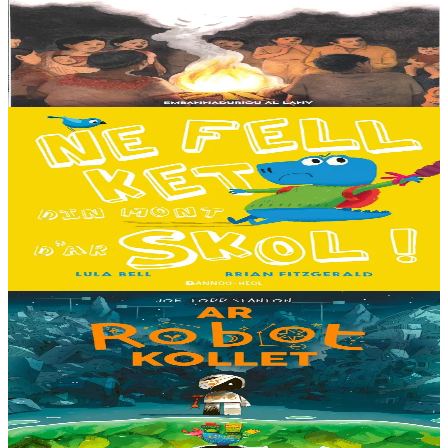
Tout en haut des vertes collines, là où les montagnes se couvrent du
brouillard des matinées feutrées, est perché le petit village maya de
Sakamch'en....
En stock
11,00 €
3 ans et plus
Bannoù-heol
I don't want to go to school!
C'est le premier jour d'école des Souris et des Dinosaures. Ils n'ont
pas envie d'y aller. Mais quand les cours commencent, une très
grande surprise les attend…...
En stock
13,00 €
8 ans et plus
Timilenn
The Lost Robot
Au cœur d’une décharge, un petit robot brisé s’éveille. Il ne se
souvient plus d’où il vient ni depuis combien de temps il est là, mais
il sait qu’il n’est pas à sa place....