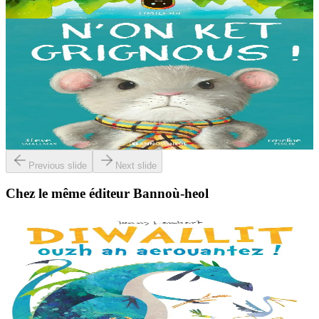
En stock
14,00 €
3 ans et plus
Bannoù-heol
I'm not grumpy!
À la lisière de la forêt vit une petite souris. C'est la souris la plus
grognonne et la plus hargneuse des environs, jusqu'à sa rencontre
avec un petit blaireau...
En stock
13,00 €
Previous slide
Next slide
Chez le même éditeur Bannoù-heol
3 ans et plus
Bannoù-heol
Look out, it's a Dragon!
Eflammez la dragonne est en quête d'une nouvelle maison. Mais
quand elle trouve la forêt parfaite, elle n'est pas la bienvenue...
"Ouste ! On ne veut pas de...