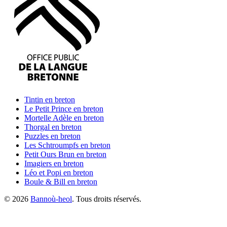
Tintin
en breton
Le Petit Prince
en breton
Mortelle Adèle
en breton
Thorgal
en breton
Puzzles
en breton
Les Schtroumpfs
en breton
Petit Ours Brun
en breton
Imagiers
en breton
Léo et Popi
en breton
Boule & Bill
en breton
©
2026
Bannoù-heol
. Tous droits réservés.