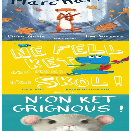
A little bit worried
Pris dans une violente tempête, Marc'harid construit une forteresse
pour s'y réfugier. Mais elle y rencontre Lagadeg, qui adore jouer
dans le vent et patauger sous la pluie....
En stock
13,00 €
3 ans et plus
Bannoù-heol
I don't want to go to school!
C'est le premier jour d'école des Souris et des Dinosaures. Ils n'ont
pas envie d'y aller. Mais quand les cours commencent, une très
grande surprise les attend…...
En stock
13,00 €
3 ans et plus
Bannoù-heol
I'm not grumpy!
À la lisière de la forêt vit une petite souris. C'est la souris la plus
grognonne et la plus hargneuse des environs, jusqu'à sa rencontre