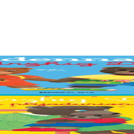
glais et en breton ! 250 mots illustrés, 20 grandes scènes à observer.