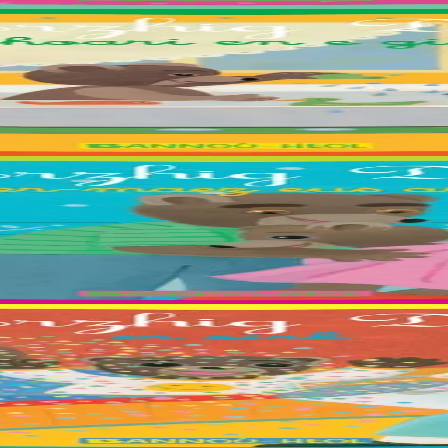
hana, Stevan et Nadège Monfort.
 Maiwenn, Marin, Mathis, Paul, Soig, Urbane, Youenn, Cécile Guézennec