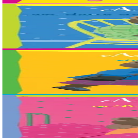
En stock
2,03 €
2 ans et plus
Bannoù-heol
Petit Ours Brun a peur du noir
Traduction : Antoine, Axelle, Aziliz, Corentin, Flora, Gweltaz, Igo
En stock
2,03 €
2 ans et plus
Bannoù-heol
Petit Ours Brun au supermarché
Traduction : Adam, Angéline, Anna, Carla, Chloé, Cloé, Emma, Enora
En stock
2,03 €
2 ans et plus
Bannoù-heol
Petit Ours Brun fait un cauchemar
Traduction : Adélie, Antonin, Baptiste, Estelle, Gael, Lena, Rieulle, 
En stock
2,03 €