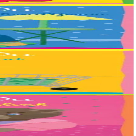
even, Riwall, Salomé,...
un, Yuna, Zaig et Nadège Monfort....