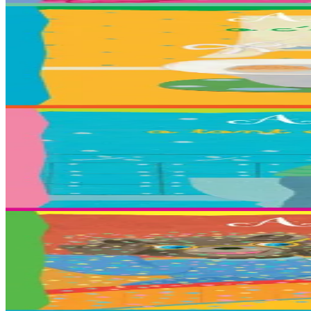
2 ans et plus
Bannoù-heol
Petit Ours Brun joue dans son bain
Traduction : Malo, Sara, Loane, Thomas ha Jakez-Erwan Mouton.
En stock
2,03 €
2 ans et plus
Bannoù-heol
Petit Ours Brun sort du bain
Traduction : Killian, Louliya, Maelle, Malo G., Malo M., Romaric, S
En stock
2,03 €
2 ans et plus
Bannoù-heol
Petit Ours Brun au cirque
Traduction : Coline, Elouan, Elliot, Erynn, Ewen, Gaelig, Laurette,
En stock
2,03 €