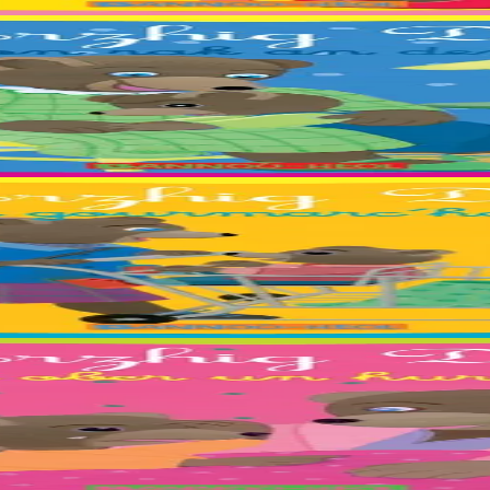
r, Jeanne, Leora, Lucia, Marthe, Maxence, Morgan, Morgane, Morrigan, N
, Erlé, Esteban, Ewen, Gwenole, Leïla, Maïna, Maïwenn, Valentin, Yo
Roxanne et Steven Ollivier.