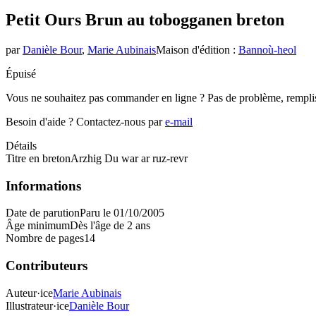
Petit Ours Brun au toboggan
en breton
par
Danièle Bour
,
Marie Aubinais
Maison d'édition
:
Bannoù-heol
Épuisé
Vous ne souhaitez pas commander en ligne ? Pas de problème, rempli
Besoin d'aide ?
Contactez-nous par
e-mail
Détails
Titre en breton
Arzhig Du war ar ruz-revr
Informations
Date de parution
Paru le 01/10/2005
Âge minimum
Dès l'âge de 2 ans
Nombre de pages
14
Contributeurs
Auteur·ice
Marie Aubinais
Illustrateur·ice
Danièle Bour