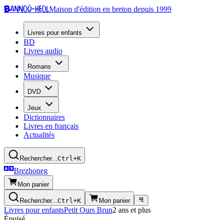
Bannoù-heol
Maison d'édition en breton depuis 1999
Livres pour enfants
BD
Livres audio
Romans
Musique
DVD
Jeux
Dictionnaires
Livres en français
Actualités
Rechercher...
Ctrl+K
Brezhoneg
Mon panier
Rechercher...
Ctrl+K
Mon panier
Livres pour enfants
Petit Ours Brun
2 ans et plus
Épuisé