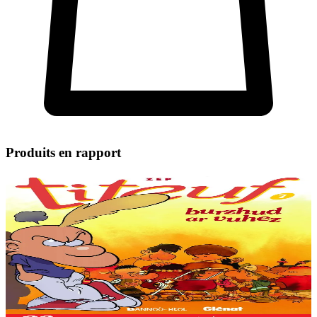
Produits en rapport
Bannoù-heol
Le Miracle de la vie
Il paraît que tout est déjà écrit... si on sera blond, roux, gros, avec les
oreilles décollées ou nul en maths. Même déjà quand on est
spermatozoïde, c'est tout...
En stock
9,53 €
Voir
Acheter