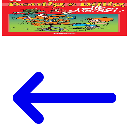
Bannoù-heol
Quel cirque !
En stock
8,62 €
Voir
Acheter