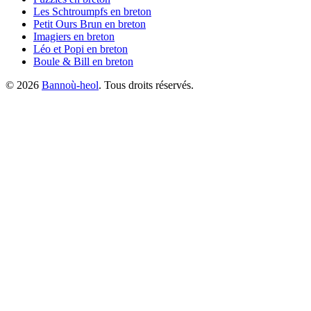
Les Schtroumpfs
en breton
Petit Ours Brun
en breton
Imagiers
en breton
Léo et Popi
en breton
Boule & Bill
en breton
©
2026
Bannoù-heol
. Tous droits réservés.