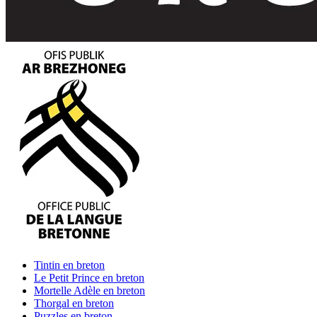
Tintin
en breton
Le Petit Prince
en breton
Mortelle Adèle
en breton
Thorgal
en breton
Puzzles
en breton