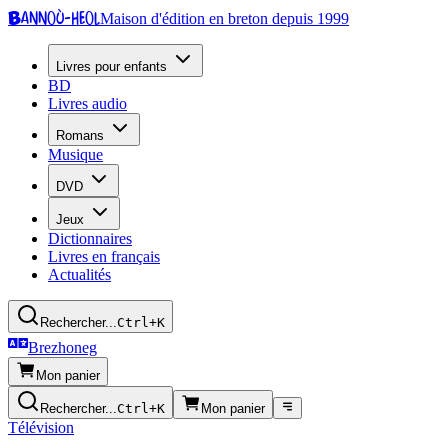
Bannoù-heol
Maison d'édition en breton depuis 1999
Livres pour enfants
BD
Livres audio
Romans
Musique
DVD
Jeux
Dictionnaires
Livres en français
Actualités
Rechercher...
Ctrl+K
Brezhoneg
Mon panier
Rechercher...
Ctrl+K
Mon panier
Télévision