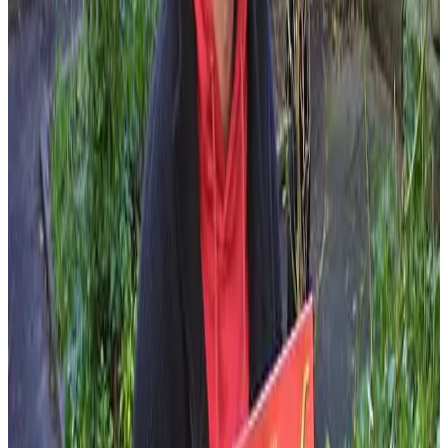
même que Glénat apparaisse sur la couverture
». Et Zep le
Suisse, que pense-t-il d'un Titeuf bretonnant ? «
Il est plutôt
content. Il avait vu le premier album et était satisfait de la mise
en page
».
« Dépoussiérer le breton »
Titeuf est culte dans les cours de récré. «
Quand je parle avec mes
élèves, ils me disent que c'est l'un de leurs personnages préférés
,
confirme Arno Elegoed.
C'est donc important que ses aventures
soient traduites. Souvent, le breton est associé à une image un
peu vieillotte. Avec Titeuf, c'est l'occasion de dépoussiérer un
peu tout ça
».
Pour le responsable de Bannoù-heol, le blondinet est aux enfants
d'aujourd'hui ce que Boule et Bill étaient à ceux des années 80. En
moins politiquement correct, évidemment. D'ailleurs, le petit rouquin
turbulent et son cocker au caractère bien trempé, l'association les
connaît bien puisque c'est la première BD qu'elle a traduite en
breton. Elle va du reste sortir prochainement une nouvelle aventure
du duo.
«
Titeuf est traduit dans un breton accessible à tous, tant aux
enfants, qu'aux étudiants ou aux adultes débutants
, reprend
Arno Elegoed.
Curieusement, ça se vend aussi à l'étranger. Aux