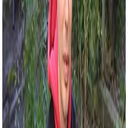
Ouest-France
« La loi du préau », l'une des aventures du célèbre personnage de
BD, sera disponible en breton le 10 décembre. Bannoù-Heol est à
l'origine de cette initiative.
« Lezenn ar bratell », soit « La loi du préau ». Mèche rebelle et air
de vouloir en découdre, Titeuf trône sur la couverture rouge et bleue.
C'est le 3e album traduit en breton pour le petit personnage créé par
Zep. L'initiative en revient à Bannoù-heol, une association
quimpéroise fondée en 1999 par Arno Elegoed afin de publier le
maximum d'ouvrages en breton pour les jeunes.
Le travail présent a été réalisé par Gwénolé Bihannig, un enseignant
originaire de La Forest-Landerneau. «
Titeuf est polyglotte mais le
breton est la seule langue régionale qu'il parle à ce jour
»,
indique Arno Elegoed, lui-même prof de musique à Sainte-Thérèse
(Quimper).
Glénat, l'éditeur du dessinateur Zep, a bien accueilli l'initiative de
Bannoù-heol. «
Quand j'ai pris contact avec eux, je m'attendais
à une réponse polie mais négative, raconte le jeune homme. Ils
m'ont surpris parce qu'ils ont tout de suite dit oui, souhaitant