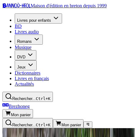
Bannoù-heol
Maison d'édition en breton depuis 1999
Livres pour enfants
BD
Livres audio
Romans
Musique
DVD
Jeux
Dictionnaires
Livres en français
Actualités
Rechercher...
Ctrl+K
Brezhoneg
Mon panier
Rechercher...
Ctrl+K
Mon panier
Presse écrite