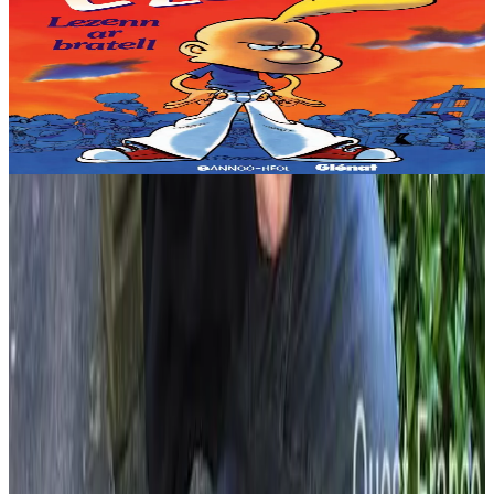
La Loi du préau
'Faut éviter les pourris du zizi qui rackettent, échapper aux punitions
du concierge, faire gaffe aux filles, refuser de partager son goûter
avec Rechetig,...
En stock
9,53 €
Voir
Acheter