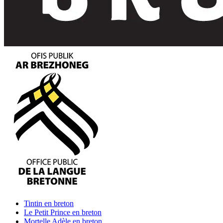
Tintin
en breton
Le Petit Prince
en breton
Mortelle Adèle
en breton