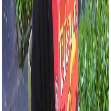
États-Unis, par exemple. Et pas forcément auprès des Bretons
expatriés ! Il y a aussi des collectionneurs, qui achètent des
albums dans toutes les langues
».
Le catalogue de Bannoù-heol comprend à ce jour 34 titres ; outre
Titeuf et Boule et Bill, y figurent Thorgal, Petit ours brun, des
dessins animés, le téléfilm sur l'Affaire Seznec avec Christophe
Malavoy, etc.
Catherine Jaouen
Landerne / Landerneau
Tiré à 2 000 exemplaires, Lezenn ar bratell (9,40 €, en vente le 10
décembre) est distribué par Coop breizh. Bannoù-heol est soutenu
par la région, le département et Kuzul ar Brezhoneg. Site internet :
www.b-heol.com