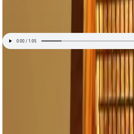
France Bleu Breizh-Izel
Keleier Breizh par Jean-Luc Bergot au sujet de l'album "Na pebezh cho