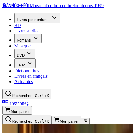
Bannoù-heol
Maison d'édition en breton depuis 1999
Livres pour enfants
BD
Livres audio
Romans
Musique
DVD
Jeux
Dictionnaires
Livres en français
Actualités
Rechercher...
Ctrl+K
Brezhoneg
Mon panier
Rechercher...
Ctrl+K
Mon panier
Radio