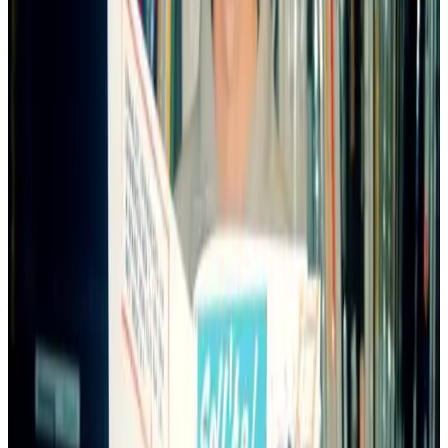
Bremañ, emichañs ho po c'hoant da lenn troioù-kaer hon daou
ganfard Boulig & Billig. Abalamour da c'houzout hiroc'h e
c'hallfec'h mont da welout war ar Genrouedad al lec'hienn-mañ :
www.b-heol.com.
Stefan Alliot, Kristof Konan
Lexique
kevredad
: association
bandenn-dreset
: bande dessinée
heuliad
: série
Kenrouedad
: Internet
lec'hienn
: site
Tammoù gerioù e galleg
Le premier album de Boule & Bill en breton a eu un tel succès que
ses traducteurs se sont attelés à la traduction du tout dernier album.
Dans un breton accessible à tous, vous aurez sûrement du plaisir à
lire ce deuxième album. En espérant que les autres viendront vite, il
est toujours possible de commander celui-ci chez l'éditeur : Bannoù-
heol, 140, straed Pont-'n-Abad, 29000 Kemper, tél. : 02 98 64 58 96