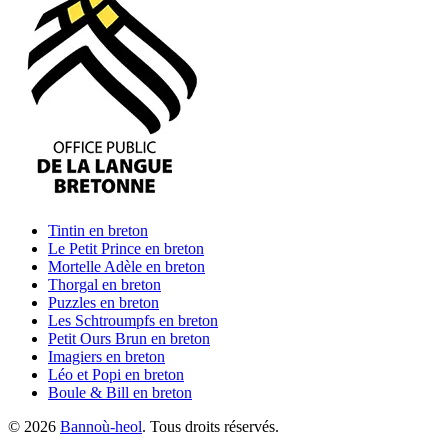
Tintin
en breton
Le Petit Prince
en breton
Mortelle Adèle
en breton
Thorgal
en breton
Puzzles
en breton
Les Schtroumpfs
en breton
Petit Ours Brun
en breton
Imagiers
en breton
Léo et Popi
en breton
Boule & Bill
en breton
©
2026
Bannoù-heol
. Tous droits réservés.