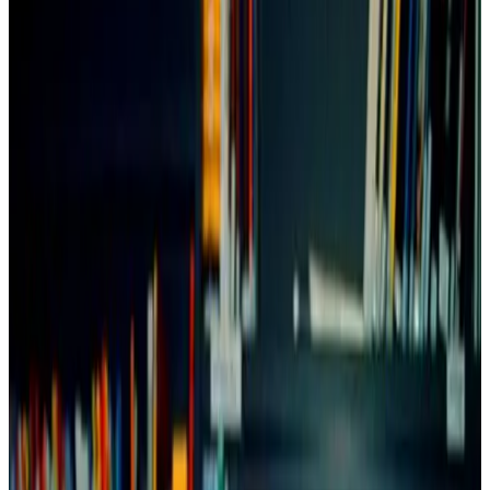
Bannoù-heol : plijadur zo !