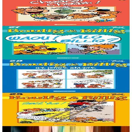
Bannoù-heol
'Faut rigoler !
Épuisé
Épuisé
Bannoù-heol
Bwouf ! Allo Bill ?
Épuisé
Épuisé
Bannoù-heol
Les quatre saisons
Épuisé
Épuisé
Bannoù-heol
Les v'là !
Épuisé