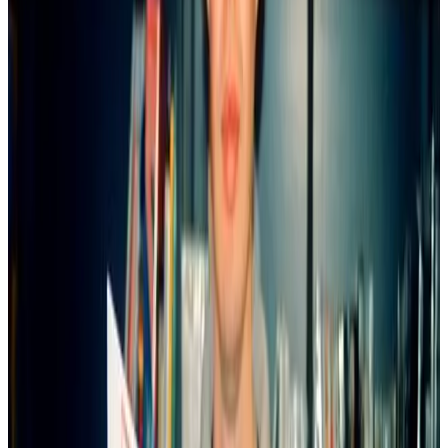
frejoù-kas, nemet ho pefe c'hoant da brenañ meur a skouerenn a vo
graet ur priz deoc'h, neuze e vo ret deoc'h mont e darempred ganto.
Perak Boulig & Billig ?
Choazet o deus ar vandenn-dreset-mañ pa'z eo gwir e plije kalz
dezho pa oant yaouank, ha dreist-holl pa'z eo gwir eo berr an
istorioù, war ur bajennad pe ziv, aezet da lenn ha da gompren. Un
tammig evel Gaston Lagaffe ha reoù all er c'hiz-se. Bandennoù-
treset a blij kalz d'ar vugale, ar re-mañ bepred, abalamour n'eo ket re
hir an istor na re ziaes da lenn evel Tintin, zo bet troet e brezhoneg
gant An Here, pe Blake ha Mortimer ha c'hoazh... Da lavarout eo
n'eo ket re uhel al live yezh, er c'hiz-se e vezo tapet troioù-lavar
pemdez gant ar vugale gant plijadur. Ar pezh a zo mat ivez evit an
dud deuet o teskiñ brezhoneg ivez.
Gant piv eo bet troet ?
Ar braz eus al labour a zo bet graet gant Arno Elegoed. E vreur en
deus adlennet pep tra. Goude-se o deus goulennet sikour digant Ofis
ar Brezhoneg a zo barrek d'ober seurt traoù. Fulup Jakez, eus an
Ofis, en deus adlennet pep tra ivez, ha gwellaet an traoù a-wezhioù.
An diaesañ a oa treiñ an onomatopeennoù, n'eus ket a-walc'h a
draoù er geridadurioù an deiz hiziv diwar o fenn c'hoazh. Sell e oa
lavaret dezho adlenn niverennoù Tintin, abalamour d'al labour a oa
bet graet war an dachenn-se c'hoazh gant tud An Here.