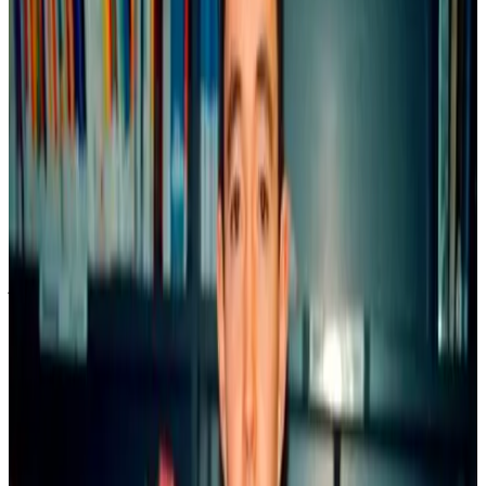
Le Télégramme
Berzh en devoa graet albom kentañ Boulig & Billig "Sell 'ta !" troet
e brezhoneg - ar 25vet e galleg avat - gant tud ar c'hevredad
"Bannoù-heol", kement ha ken bihan ken o deus lakaet e-barzh o
soñj treiñ un all c'hoazh. Ha n'eo ket forzh peseurt hini pa'z eo gwir
eo an hini diwezhañ deuet er-maez eus ti Dargaud : an 28vet, "Ar
pevar amzer".
Ur c'hevredad eo, savet dindan lezenn 1901, krouet e miz Genver
1999 gant Arno Elegoed hag e vreur Padrig. Pal o c'hevredad a zo
sevel levrioù evit plijadur ar vugale a oar lenn, e brezhoneg evel-
just. Un tammig evel bandennoù-treset Keit vimp bev gant
heuliadoù Buddy Longway, Yakari hag An Here gant heuliad Tintin,
daou di-embann brudet war al levrioù evit ar vugale.
Soñjal a ra da Arno ha da Badrig ne vo graet james a-walc'h a
levrioù e brezhoneg. Setu e reont o seizh gwellañ evit lakaat levrioù
all c'hoazh etre daouarn ar re yaouank.
Ne c'haller prenañ al levrioù nemet dre urzhiañ anezho e ti Bannoù-
heol avat, 140, straed Pont-'n-Abad, 29000 Kemper, pe war ar
Genrouedad. 55,60 L e kousto d'an den, lakaet 13,80 L evit ar