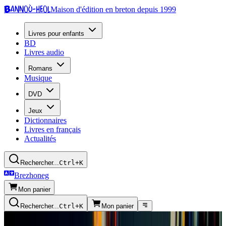
Bannoù-heol
Maison d'édition en breton depuis 1999
Livres pour enfants
BD
Livres audio
Romans
Musique
DVD
Jeux
Dictionnaires
Livres en français
Actualités
Rechercher...
Ctrl+K
Brezhoneg
Mon panier
Rechercher...
Ctrl+K
Mon panier
Presse écrite