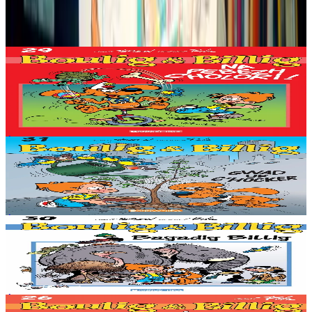
Produits en rapport
Bannoù-heol
Quel cirque !
En stock
8,62 €
Voir
Acheter
Épuisé
Bannoù-heol
Graine de cocker
Épuisé
Épuisé
Bannoù-heol
La Bande à Bill
Épuisé
Épuisé