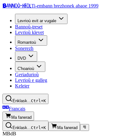
Bannoù-heol
Ti-embann brezhonek abaoe 1999
Levrioù evit ar vugale
Bannoù-treset
Levrioù klevet
Romantoù
Sonerezh
DVD
C'hoarioù
Geriadurioù
Levrioù e galleg
Keleier
Enklask...
Ctrl+K
Français
Ma fanerad
Enklask...
Ctrl+K
Ma fanerad
MBdB