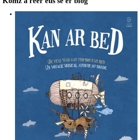
Komz a reer eus se er blog
1 décembre 2018
Kan ar bed, Ur veaj war gan tro-dro d’ar bed
Ur misi eo Kan ar bed. Ur misi hag ur marzh.
Diskouez muioc'h