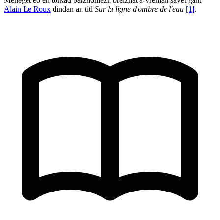
Meneget eo en torkad barzhoniezh breizhat a-vremañ savet gant
Alain Le Roux
dindan an titl
Sur la ligne d'ombre de l'eau
[1]
.