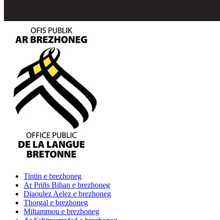
Tintin
e brezhoneg
Ar Priñs Bihan
e brezhoneg
Diaoulez Aelez
e brezhoneg
Thorgal
e brezhoneg
Miltammou
e brezhoneg