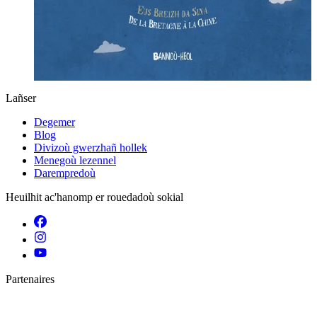
Lañser
Degemer
Blog
Divizoù gwerzhañ hollek
Menegoù lezennel
Darempredoù
Heuilhit ac'hanomp er rouedadoù sokial
Partenaires