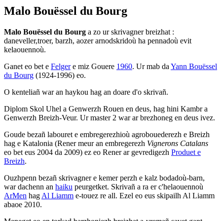
Malo Bouëssel du Bourg
Malo Bouëssel du Bourg
a zo ur skrivagner breizhat :
daneveller,troer, barzh, aozer arnodskridoù ha pennadoù evit
kelaouennoù.
Ganet eo bet e
Felger
e miz Gouere
1960
. Ur mab da
Yann Bouëssel
du Bourg
(1924-1996) eo.
O kenteliañ war an haykou hag an doare d'o skrivañ.
Diplom Skol Uhel a Genwerzh Rouen en deus, hag hini Kambr a
Genwerzh Breizh-Veur. Ur master 2 war ar brezhoneg en deus ivez.
Goude bezañ labouret e embregerezhioù agrobouederezh e Breizh
hag e Katalonia (Rener meur an embregerezh
Vignerons Catalans
eo bet eus 2004 da 2009) ez eo Rener ar gevredigezh
Produet e
Breizh
.
Ouzhpenn bezañ skrivagner e kemer perzh e kalz bodadoù-barn,
war dachenn an
haiku
peurgetket. Skrivañ a ra er c'helaouennoù
ArMen
hag
Al Liamm
e-touez re all. Ezel eo eus skipailh Al Liamm
abaoe 2010.