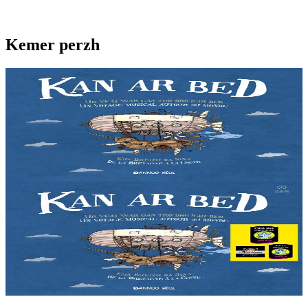
Kemer perzh
2 vloaz hag ouzhpenn
Kan ar Bed - CD
Emañ Liza o chom e Menez Are, e kalon Breizh. Un noz e tiviz ar
plac'h yaouank mont da zizoleiñ ar bed. Ur bedadenn da veajiñ gant
trizek pezh sonerezh eus...
Er stok
12,90 €
2 vloaz hag ouzhpenn
Kan ar Bed - Levr-CD
Emañ Liza o chom e Menez Are, e kalon Breizh. Un noz e tiviz ar
plac'h yaouank mont da zizoleiñ ar bed. Ur bedadenn da veajiñ gant
trizek pezh sonerezh eus...
Er stok
21,90 €