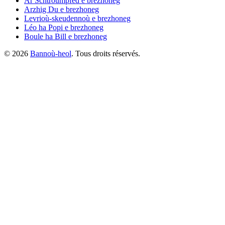
Ar Schtroumpfed
e brezhoneg
Arzhig Du
e brezhoneg
Levrioù-skeudennoù
e brezhoneg
Léo ha Popi
e brezhoneg
Boule ha Bill
e brezhoneg
©
2026
Bannoù-heol
. Tous droits réservés.