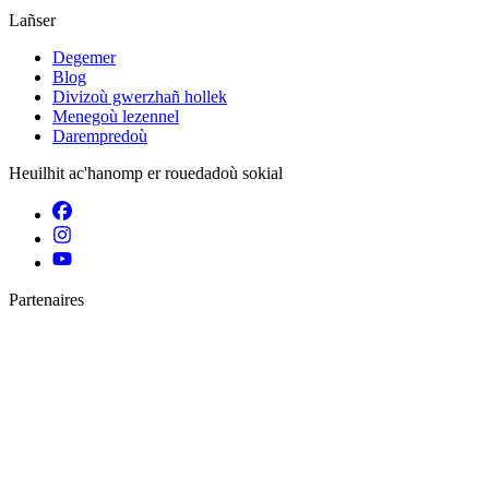
Lañser
Degemer
Blog
Divizoù gwerzhañ hollek
Menegoù lezennel
Darempredoù
Heuilhit ac'hanomp er rouedadoù sokial
Partenaires