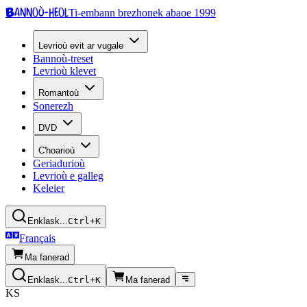
Bannoù-heol
Ti-embann brezhonek abaoe 1999
Levrioù evit ar vugale
Bannoù-treset
Levrioù klevet
Romantoù
Sonerezh
DVD
C'hoarioù
Geriadurioù
Levrioù e galleg
Keleier
Enklask...
Ctrl+K
Français
Ma fanerad
Enklask...
Ctrl+K
Ma fanerad
KS