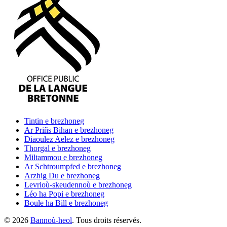
Tintin
e brezhoneg
Ar Priñs Bihan
e brezhoneg
Diaoulez Aelez
e brezhoneg
Thorgal
e brezhoneg
Miltammou
e brezhoneg
Ar Schtroumpfed
e brezhoneg
Arzhig Du
e brezhoneg
Levrioù-skeudennoù
e brezhoneg
Léo ha Popi
e brezhoneg
Boule ha Bill
e brezhoneg
©
2026
Bannoù-heol
. Tous droits réservés.