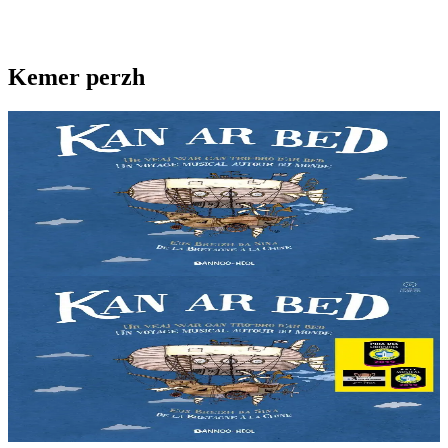
Kemer perzh
2 vloaz hag ouzhpenn
Kan ar Bed - CD
Emañ Liza o chom e Menez Are, e kalon Breizh. Un noz e tiviz ar
plac'h yaouank mont da zizoleiñ ar bed. Ur bedadenn da veajiñ gant
trizek pezh sonerezh eus...
Er stok
12,90 €
2 vloaz hag ouzhpenn
Kan ar Bed - Levr-CD
Emañ Liza o chom e Menez Are, e kalon Breizh. Un noz e tiviz ar
plac'h yaouank mont da zizoleiñ ar bed. Ur bedadenn da veajiñ gant
trizek pezh sonerezh eus...
Er stok
21,90 €