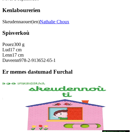
Kenlabourerien
Skeudennaouer(ien)
Nathalie Choux
Spisverkoù
Pouez
300 g
Lud
17 cm
Lenn
17 cm
Daveenn
978-2-913652-65-1
Er memes dastumad Furchal
1 vloaz hag ouzhpenn
Bannoù-heol
Skeudennoù ti
Skeudennoù bev azasaet ouzh ar re vihanañ war bep bajenn zoubl,
adalek ar golo. Ur c'hoari bihan evit kemer plijadur gant ar gerioù e
dibenn al levr.
Er stok
9,20 €