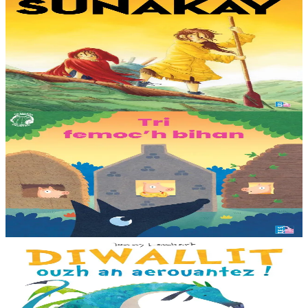
TES
Sunakay
Deuet eo ar mor da vezañ ur pezh lennad loustoni hep netra vev
ennañ ken. Div c’hoar zo o chom war un enez plastik, o klask bevañ
evel ma c’hallont, e-touez al lastez....
Er stok
25,00 €
3 bloaz hag ouzhpenn
TES
Tri femoc'h bihan
Ur wech e oa tri femoc’h bihan hag a veve eürus gant o zud. Un
deiz koulskoude e voe poent da bep hini kaout e di ! Ur rummad
savet a-ratozh evit ar vugale...
Er stok
12,00 €
3 bloaz hag ouzhpenn
Bannoù-heol
Diwallit ouzh an aerouantez !