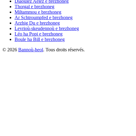
Diaoulez Aelez
e brezhoneg
Thorgal
e brezhoneg
Miltammou
e brezhoneg
Ar Schtroumpfed
e brezhoneg
Arzhig Du
e brezhoneg
Levrioù-skeudennoù
e brezhoneg
Léo ha Popi
e brezhoneg
Boule ha Bill
e brezhoneg
©
2026
Bannoù-heol
. Tous droits réservés.