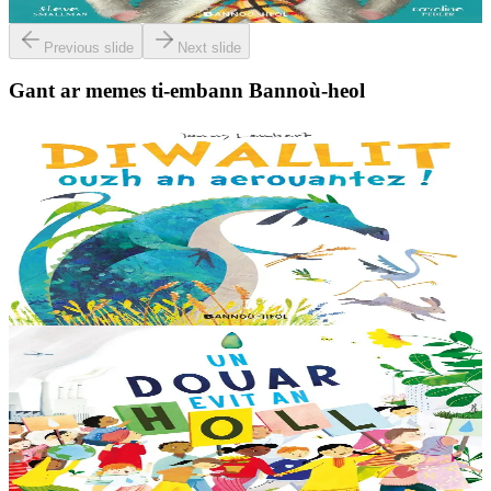
Er stok
13,00 €
Previous slide
Next slide
Gant ar memes ti-embann Bannoù-heol
3 bloaz hag ouzhpenn
Bannoù-heol
Diwallit ouzh an aerouantez !
Dreistordinal eo ti nevez Eflammez. Bleunioù zo, geot flour hag
amezeien plijus-tre. Sur eo ?... - N’out ket evit chom amañ ! a huch
al loened all dezhi. Ha...
Er stok
13,00 €
6 vloaz hag ouzhpenn
Bannoù-heol
Un douar evit an holl
Bras-divent eo hor planedenn ha kaer-meurbet ivez, met ezhomm he
deus ouzhin hag ouzhit. Reiñ da gompren gwelloc’h efedoù Mab-
den war hor planedenn a ra al levr kaer-mañ....