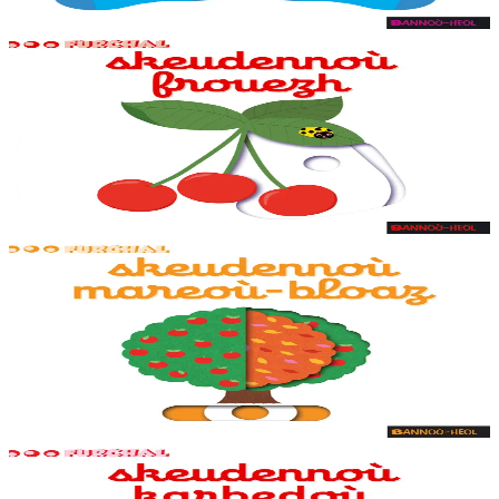
Er stok
7,95 €
1 vloaz hag ouzhpenn
Bannoù-heol
Skeudennoù frouezh
Skeudennoù bev azasaet ouzh ar re vihanañ war bep bajenn zoubl,
adalek ar golo. Ur c'hoari bihan evit kemer plijadur gant ar gerioù e
dibenn al levr.
Er stok
7,95 €
1 vloaz hag ouzhpenn
Bannoù-heol
Skeudennoù mareoù-bloaz
Skeudennoù bev azasaet ouzh ar re vihanañ war bep bajenn zoubl,
adalek ar golo. Ur c'hoari bihan evit kemer plijadur gant ar gerioù e
dibenn al levr.
Er stok
7,95 €
1 vloaz hag ouzhpenn
Bannoù-heol