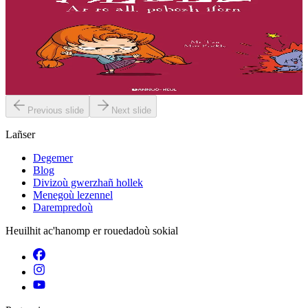
Ar re all, pebezh ifern
« Evit lakaat ma zud da dreiñ sot, boureviañ ma c’hazh droch,
stourm a-enep Jadenn hag he mignonezed pe frailhañ kalon Jafrez...
em bez atav mennozhioù dedennus !...
Er stok
11,50 €
Previous slide
Next slide
Lañser
Degemer
Blog
Divizoù gwerzhañ hollek
Menegoù lezennel
Darempredoù
Heuilhit ac'hanomp er rouedadoù sokial