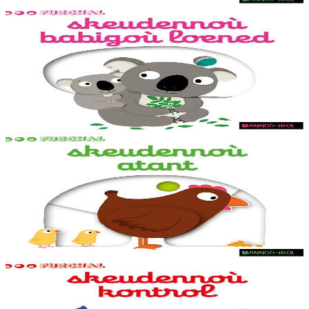
1 vloaz hag ouzhpenn
Bannoù-heol
Skeudennoù babigoù loened
Skeudennoù bev azasaet ouzh ar re vihanañ war bep bajenn zoubl,
adalek ar golo. Ur c'hoari bihan evit kemer plijadur gant ar gerioù e
dibenn al levr.
Er stok
9,20 €
1 vloaz hag ouzhpenn
Bannoù-heol
Skeudennoù atant
Skeudennoù bev azasaet ouzh ar re vihanañ war bep bajenn zoubl,
adalek ar golo. Ur c'hoari bihan evit kemer plijadur gant ar gerioù e
dibenn al levr.
Er stok
9,20 €
1 vloaz hag ouzhpenn
Bannoù-heol
Skeudennoù kontrol