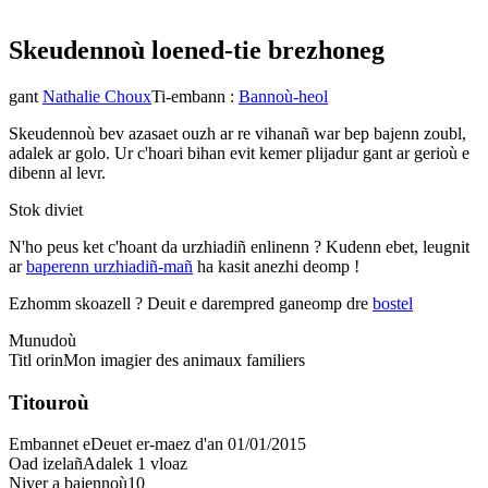
Skeudennoù loened-ti
e brezhoneg
gant
Nathalie Choux
Ti-embann
:
Bannoù-heol
Skeudennoù bev azasaet ouzh ar re vihanañ war bep bajenn zoubl,
adalek ar golo. Ur c'hoari bihan evit kemer plijadur gant ar gerioù e
dibenn al levr.
Stok diviet
N'ho peus ket c'hoant da urzhiadiñ enlinenn ? Kudenn ebet, leugnit
ar
baperenn urzhiadiñ-mañ
ha kasit anezhi deomp !
Ezhomm skoazell ?
Deuit e darempred ganeomp dre
bostel
Munudoù
Titl orin
Mon imagier des animaux familiers
Titouroù
Embannet e
Deuet er-maez d'an 01/01/2015
Oad izelañ
Adalek 1 vloaz
Niver a bajennoù
10