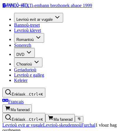
Bannoù-heol
Ti-embann brezhonek abaoe 1999
Levrioù evit ar vugale
Bannoù-treset
Levrioù klevet
Romantoù
Sonerezh
DVD
C'hoarioù
Geriadurioù
Levrioù e galleg
Keleier
Enklask...
Ctrl+K
Français
Ma fanerad
Enklask...
Ctrl+K
Ma fanerad
Levrioù evit ar vugale
Levrioù-skeudennoù
Furchal
1 vloaz hag
ouzhpenn