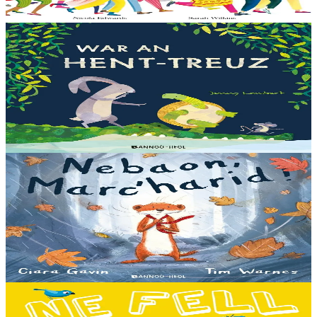
Er stok
13,00 €
3 bloaz hag ouzhpenn
Bannoù-heol
War an hent-treuz
Piv a oar peseurt loened a c’haller gwelet er paludoù pa vez an noz
o serriñ ?... N’eus krokodil ebet avat. Peursur eo Logodennig. N’eo
ket ken sur he mignoned...
Er stok
13,00 €
3 bloaz hag ouzhpenn
Bannoù-heol
Nebaon, Marc'harid !
An avel, ar glav... Ne blij ket tamm enet da Varc'harid Koant...
Spontet-mik e vez bewech zoken. Daoust ha Lagadeg, he mignonez
nevez, a zeuio a-benn da lakaat...
Er stok
13,00 €
3 bloaz hag ouzhpenn
Bannoù-heol