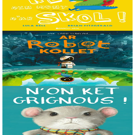
Hiziv emañ devezh skol kentañ Logodennig ha Dinosaorig. Ne fell
ket dezho mont, tamm ebet ! Pa grogo ar c'hentelioù avat e vo ur
pezh mell souezhenn....
Er stok
13,00 €
8 vloaz hag ouzhpenn
Timilenn
Ar Robot kollet
E kreiz-kreiz un toull-lastez... ez eus ur robotig torret o tihuniñ. N’en
deus ket soñj eus pelec’h eo deuet nag abaoe pegeit emañ aze, met
gouzout a ra n’eo...
Er stok
14,00 €
3 bloaz hag ouzhpenn
Bannoù-heol
N'on ket grignous !
E penn ar c’hoad ez eus ul logodenn vihan o chom. Brudet eo
Logodennig evit bezañ grignousañ ha teodekañ logodenn ar vro. Un
deiz en em gav gant ur broc’hig...