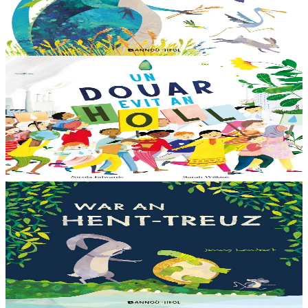
Dreistordinal eo ti nevez Eflammez. Bleunioù zo, geot flour hag
amezeien plijus-tre. Sur eo ?... - N’out ket evit chom amañ ! a huch
al loened all dezhi. Ha...
Er stok
13,00 €
6 vloaz hag ouzhpenn
Bannoù-heol
Un douar evit an holl
Bras-divent eo hor planedenn ha kaer-meurbet ivez, met ezhomm he
deus ouzhin hag ouzhit. Reiñ da gompren gwelloc’h efedoù Mab-
den war hor planedenn a ra al levr kaer-mañ....
Er stok
13,00 €
3 bloaz hag ouzhpenn
Bannoù-heol
War an hent-treuz
Piv a oar peseurt loened a c’haller gwelet er paludoù pa vez an noz
o serriñ ?... N’eus krokodil ebet avat. Peursur eo Logodennig. N’eo
ket ken sur he mignoned...
Er stok
13,00 €