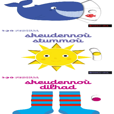
Skeudennoù bev azasaet ouzh ar re vihanañ war bep bajenn zoubl,
adalek ar golo. Ur c'hoari bihan evit kemer plijadur gant ar gerioù e
dibenn al levr.
Er stok
9,20 €
1 vloaz hag ouzhpenn
Bannoù-heol
Skeudennoù stummoù
Skeudennoù bev azasaet ouzh ar re vihanañ war bep bajenn zoubl,
adalek ar golo. Ur c'hoari bihan evit kemer plijadur gant ar gerioù e
dibenn al levr.
Er stok
7,95 €
1 vloaz hag ouzhpenn
Bannoù-heol
Skeudennoù dilhad
Skeudennoù bev azasaet ouzh ar re vihanañ war bep bajenn zoubl,
adalek ar golo. Ur c'hoari bihan evit kemer plijadur gant ar gerioù e
dibenn al levr.