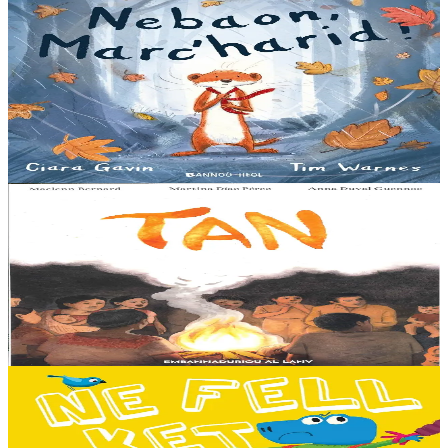
3 bloaz hag ouzhpenn
Bannoù-heol
Nebaon, Marc'harid !
An avel, ar glav... Ne blij ket tamm enet da Varc'harid Koant...
Spontet-mik e vez bewech zoken. Daoust ha Lagadeg, he mignonez
nevez, a zeuio a-benn da lakaat...
Er stok
13,00 €
8 vloaz hag ouzhpenn
Al Lanv
Tan
E penn uhelañ an torgennoù glas, lec'h ma vez goloet ar menezioù
gant latar ar beurevezhioù disafar, eo kludet ar gêriadennig vaya
anvet Sakamch'en. En tu all...
Er stok
11,00 €
3 bloaz hag ouzhpenn
Bannoù-heol
Ne fell ket din mont d'ar skol !