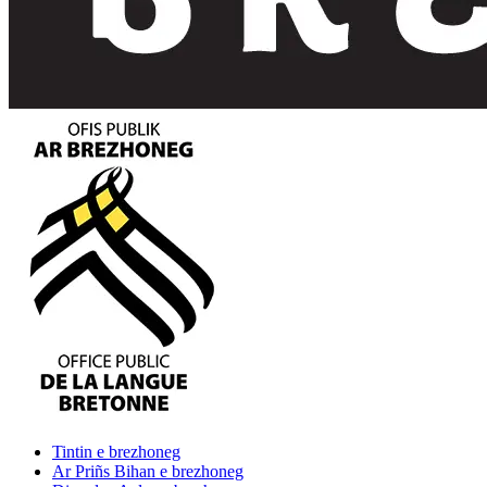
Tintin
e brezhoneg
Ar Priñs Bihan
e brezhoneg