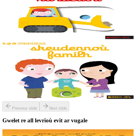
Skeudennoù karbedoù
Skeudennoù bev azasaet ouzh ar re vihanañ war bep bajenn zoubl,
adalek ar golo. Ur c'hoari bihan evit kemer plijadur gant ar gerioù e
dibenn al levr.
Er stok
7,95 €
1 vloaz hag ouzhpenn
Stok diviet
Bannoù-heol
Skeudennoù familh
Skeudennoù bev azasaet ouzh ar re vihanañ war bep bajenn zoubl,
adalek ar golo. Ur c'hoari bihan evit kemer plijadur gant ar gerioù e
dibenn al levr.
Stok diviet
Previous slide
Next slide
Gwelet re all levrioù evit ar vugale
9 bloaz hag ouzhpenn