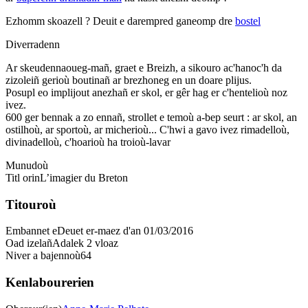
Ezhomm skoazell ?
Deuit e darempred ganeomp dre
bostel
Diverradenn
Ar skeudennaoueg-mañ, graet e Breizh, a sikouro ac'hanoc'h da
zizoleiñ gerioù boutinañ ar brezhoneg en un doare plijus.
Posupl eo implijout anezhañ er skol, er gêr hag er c'hentelioù noz
ivez.
600 ger bennak a zo ennañ, strollet e temoù a-bep seurt : ar skol, an
ostilhoù, ar sportoù, ar micherioù... C'hwi a gavo ivez rimadelloù,
divinadelloù, c'hoarioù ha troioù-lavar
Munudoù
Titl orin
L’imagier du Breton
Titouroù
Embannet e
Deuet er-maez d'an 01/03/2016
Oad izelañ
Adalek 2 vloaz
Niver a bajennoù
64
Kenlabourerien