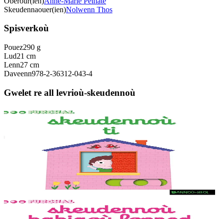
Oberour(ien)
Anne-Marie Pelhate
Skeudennaouer(ien)
Nolwenn Thos
Spisverkoù
Pouez
290 g
Lud
21 cm
Lenn
27 cm
Daveenn
978-2-36312-043-4
Gwelet re all levrioù-skeudennoù
1 vloaz hag ouzhpenn
Bannoù-heol
Skeudennoù ti
Skeudennoù bev azasaet ouzh ar re vihanañ war bep bajenn zoubl,
adalek ar golo. Ur c'hoari bihan evit kemer plijadur gant ar gerioù e
dibenn al levr.
Er stok
9,20 €
1 vloaz hag ouzhpenn
Bannoù-heol