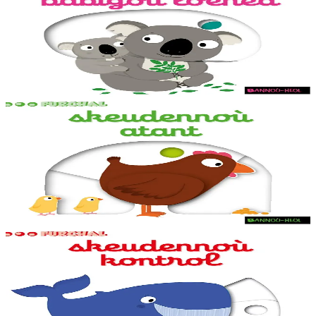
Skeudennoù babigoù loened
Skeudennoù bev azasaet ouzh ar re vihanañ war bep bajenn zoubl,
adalek ar golo. Ur c'hoari bihan evit kemer plijadur gant ar gerioù e
dibenn al levr.
Er stok
9,20 €
1 vloaz hag ouzhpenn
Bannoù-heol
Skeudennoù atant
Skeudennoù bev azasaet ouzh ar re vihanañ war bep bajenn zoubl,
adalek ar golo. Ur c'hoari bihan evit kemer plijadur gant ar gerioù e
dibenn al levr.
Er stok
9,20 €
1 vloaz hag ouzhpenn
Bannoù-heol
Skeudennoù kontrol
Skeudennoù bev azasaet ouzh ar re vihanañ war bep bajenn zoubl,
adalek ar golo. Ur c'hoari bihan evit kemer plijadur gant ar gerioù e