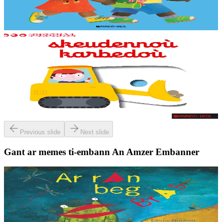
taolenn vras da sellet outo.
Er stok
13,90 €
1 vloaz hag ouzhpenn
Bannoù-heol
Skeudennoù karbedoù
Skeudennoù bev azasaet ouzh ar re vihanañ war bep bajenn zoubl,
adalek ar golo. Ur c'hoari bihan evit kemer plijadur gant ar gerioù e
dibenn al levr.
Er stok
7,95 €
Previous slide
Next slide
Gant ar memes ti-embann An Amzer Embanner
2 vloaz hag ouzhpenn
An Amzer Embanner
Ar ran beg bras
« Piv out-te ? Ha petra ‘zebrez-te ? Setu istor brudet ur ranig beg-