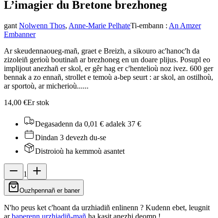
L’imagier du Breton
e brezhoneg
gant
Nolwenn Thos
,
Anne-Marie Pelhate
Ti-embann
:
An Amzer
Embanner
Ar skeudennaoueg-mañ, graet e Breizh, a sikouro ac'hanoc'h da
zizoleiñ gerioù boutinañ ar brezhoneg en un doare plijus. Posupl eo
implijout anezhañ er skol, er gêr hag er c'hentelioù noz ivez. 600 ger
bennak a zo ennañ, strollet e temoù a-bep seurt : ar skol, an ostilhoù,
ar sportoù, ar micherioù......
14,00 €
Er stok
Degasadenn da 0,01 €
adalek 37 €
Dindan 3 devezh du-se
Distroioù ha kemmoù asantet
1
Ouzhpennañ er baner
N'ho peus ket c'hoant da urzhiadiñ enlinenn ? Kudenn ebet, leugnit
ar
baperenn urzhiadiñ-mañ
ha kasit anezhi deomp !