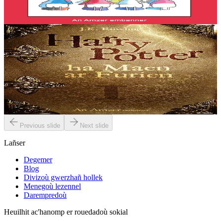
Skoliatet eo ho pugale e...
Er stok
9,50 €
8 vloaz hag ouzhpenn
An Amzer Embanner
Harry Potter ha Maen ar Furien (I)
Harry Potter and the Philosopher’s Stone (e brezhoneg Harry Potter
ha Maen ar Furien) eo levr kentañ an heuliad. Setu eñ e brezhoneg
hiziv. Harry Potter a gred...
Er stok
17,00 €
Previous slide
Next slide
Lañser
Degemer
Blog
Divizoù gwerzhañ hollek
Menegoù lezennel
Darempredoù
Heuilhit ac'hanomp er rouedadoù sokial