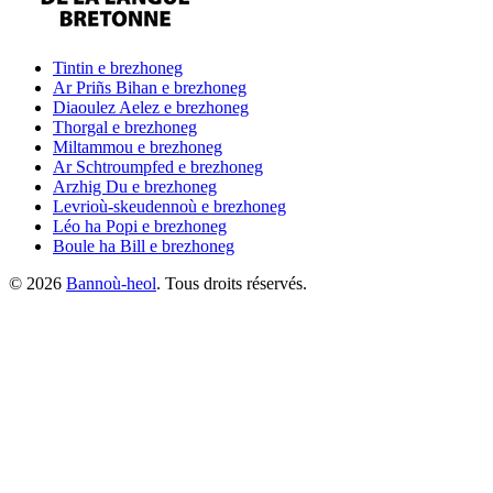
Tintin
e brezhoneg
Ar Priñs Bihan
e brezhoneg
Diaoulez Aelez
e brezhoneg
Thorgal
e brezhoneg
Miltammou
e brezhoneg
Ar Schtroumpfed
e brezhoneg
Arzhig Du
e brezhoneg
Levrioù-skeudennoù
e brezhoneg
Léo ha Popi
e brezhoneg
Boule ha Bill
e brezhoneg
©
2026
Bannoù-heol
. Tous droits réservés.