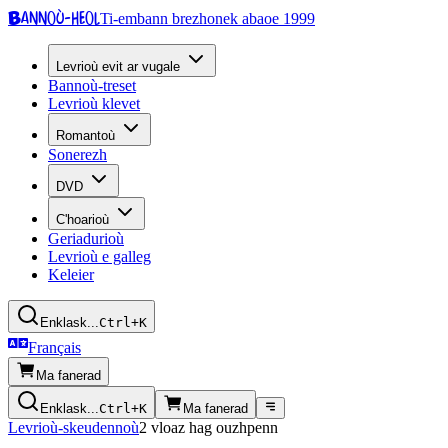
Bannoù-heol
Ti-embann brezhonek abaoe 1999
Levrioù evit ar vugale
Bannoù-treset
Levrioù klevet
Romantoù
Sonerezh
DVD
C'hoarioù
Geriadurioù
Levrioù e galleg
Keleier
Enklask...
Ctrl+K
Français
Ma fanerad
Enklask...
Ctrl+K
Ma fanerad
Levrioù-skeudennoù
2 vloaz hag ouzhpenn