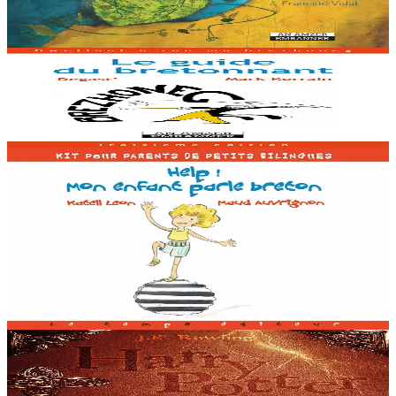
araok Met fin-tre… »
Er stok
8,00 €
15 vloaz hag ouzhpenn
An Amzer Embanner
Le guide du bretonnant
Er stok
14,00 €
18 vloaz hag ouzhpenn
An Amzer Embanner
Help ! mon enfant parle breton : Kit pour parents de
petits bilingues
Ul levr evit kerent bugale divyezhek. Gant temoù a-bep seurt a denn
da ved ar vugale : an distro-skol, Nedeleg, al laou, Halloween... Hag
ur pennad diwar-benn distagadur ar brezhoneg....
Er stok
12,00 €
8 vloaz hag ouzhpenn
An Amzer Embanner
Harry Potter ha Kambr ar Sekredoù (II)