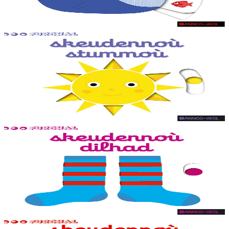
dibenn al levr.
Er stok
9,20 €
1 vloaz hag ouzhpenn
Bannoù-heol
Skeudennoù stummoù
Skeudennoù bev azasaet ouzh ar re vihanañ war bep bajenn zoubl,
adalek ar golo. Ur c'hoari bihan evit kemer plijadur gant ar gerioù e
dibenn al levr.
Er stok
7,95 €
1 vloaz hag ouzhpenn
Bannoù-heol
Skeudennoù dilhad
Skeudennoù bev azasaet ouzh ar re vihanañ war bep bajenn zoubl,
adalek ar golo. Ur c'hoari bihan evit kemer plijadur gant ar gerioù e
dibenn al levr.
Er stok
7,95 €
1 vloaz hag ouzhpenn