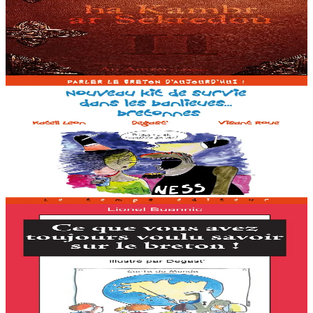
Harry Potter and the Philosopher’s Stone (e brezhoneg Harry Potter
ha Maen ar Furien) eo levr kentañ an heuliad. Setu eñ e brezhoneg
hiziv. Harry Potter a gred...
Er stok
21,00 €
14 vloaz hag ouzhpenn
An Amzer Embanner
Nouveau kit de survie dans les banlieues... bretonnes
Ul levr evit kerent bugale divyezhek. Gant temoù a-bep seurt a denn
da ved ar vugale : an distro-skol, Nedeleg, al laou, Halloween... Hag
ur pennad diwar-benn distagadur ar brezhoneg....
Er stok
13,00 €
15 vloaz hag ouzhpenn
An Amzer Embanner
Ce que vous avez toujours voulu savoir sur le breton
!
Plijout a ra deoc’h ar brezhoneg met ne gomzit ket anezhañ ?
Deskiñ a rit ar brezhoneg met ne vestroniit ket anezhañ c’hoazh ?