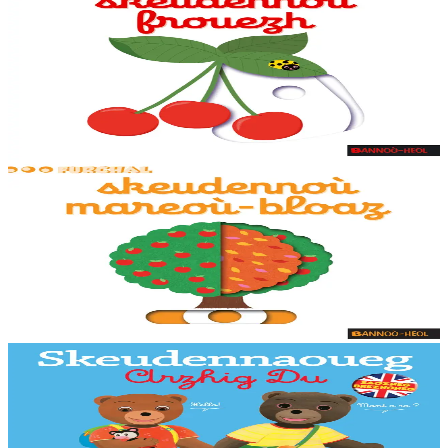
Bannoù-heol
Skeudennoù frouezh
Skeudennoù bev azasaet ouzh ar re vihanañ war bep bajenn zoubl,
adalek ar golo. Ur c'hoari bihan evit kemer plijadur gant ar gerioù e
dibenn al levr.
Er stok
7,95 €
1 vloaz hag ouzhpenn
Bannoù-heol
Skeudennoù mareoù-bloaz
Skeudennoù bev azasaet ouzh ar re vihanañ war bep bajenn zoubl,
adalek ar golo. Ur c'hoari bihan evit kemer plijadur gant ar gerioù e
dibenn al levr.
Er stok
7,95 €
Bannoù-heol
Skeudennaoueg brezhoneg-saozneg Arzhig Du
Ul levr-skeudennoù brav evit dizoleiñ hag envel an traoù implijet
bemdez, e saozneg hag e brezhoneg ! 250 ger skeudennaouet, 20