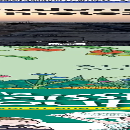
 bet skrivet gant Samuel Julien e-barzh ar gazetenn "Bremañ".
rc’hel ur bevliesseurted pinvidik el liorzh ? Danvez al levr-mañ zo bet
doc’h ! Met hep mar ebet e anavezit tud ha ne oaront ket brezhoneg hag o