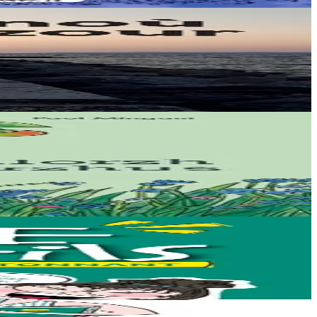
 skrivet e...
 deus skoliataet o...