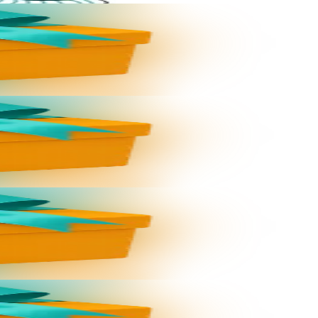
: dav eo bizskrivañ...
: dav eo bizskrivañ...
: dav eo bizskrivañ...