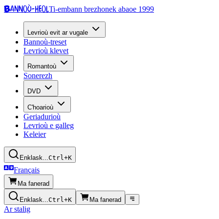
Bannoù-heol
Ti-embann brezhonek abaoe 1999
Levrioù evit ar vugale
Bannoù-treset
Levrioù klevet
Romantoù
Sonerezh
DVD
C'hoarioù
Geriadurioù
Levrioù e galleg
Keleier
Enklask...
Ctrl+K
Français
Ma fanerad
Enklask...
Ctrl+K
Ma fanerad
Ar stalig