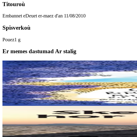
Titouroù
Embannet e
Deuet er-maez d'an 11/08/2010
Spisverkoù
Pouez
1 g
Er memes dastumad Ar stalig
6 vloaz hag ouzhpenn
Goater
Geriadurig Breton-Groe
Plijout a raio ar geriadur-mañ d’an holl re dedennet gant yezh ar vro.
Er stok
20,00 €
12 vloaz hag ouzhpenn
Levr an Arzhez
Skeudennoù hor melezour