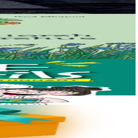
 skrivet e...
 deus skoliataet o...
: dav eo bizskrivañ...