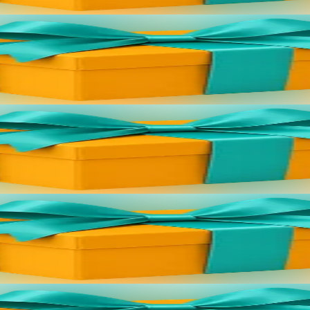
s://bannouheol.com). Kaset e vo deoc'h dre bostel. Skañv eo an implij 
s://bannouheol.com). Kaset e vo deoc'h dre bostel. Skañv eo an implij 
s://bannouheol.com). Kaset e vo deoc'h dre bostel. Skañv eo an implij 