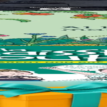
 bet skrivet gant Samuel Julien e-barzh ar gazetenn "Bremañ".
rc’hel ur bevliesseurted pinvidik el liorzh ? Danvez al levr-mañ zo bet
doc’h ! Met hep mar ebet e anavezit tud ha ne oaront ket brezhoneg hag o
s://bannouheol.com). Kaset e vo deoc'h dre bostel. Skañv eo an implij 