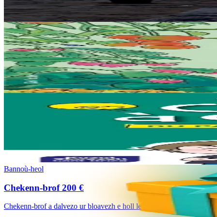
A bep seurt a vo kavet da lenn ganeoc’h en dastumadeg pennadou-mañ
Er stok
29,00 €
15 vloaz hag ouzhpenn
Bannoù-heol
Al liorzh marzhus
Un dastumad kronikennoù war al liorzhañ : penaos gounit legumaj ha de
Er stok
18,00 €
18 vloaz hag ouzhpenn
Kuzul Skoazell Skol Diwan Sant-Brieg
La caisse à outils du parent non bretonnant
Ma’z oc’h gouest da lenn ar skrid-mañ, n’eo ket graet al levr-mañ evi
Er stok
13,00 €
Bannoù-heol
Chekenn-brof 200 €
Chekenn-brof a dalvezo ur bloavezh e holl lec'hienn Bannoù-heol (http