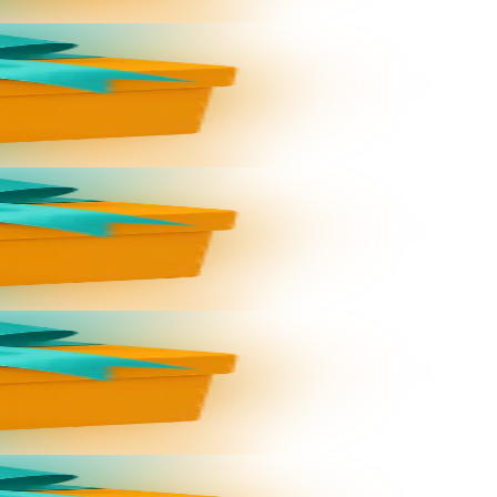
: dav eo bizskrivañ...
: dav eo bizskrivañ...
: dav eo bizskrivañ...