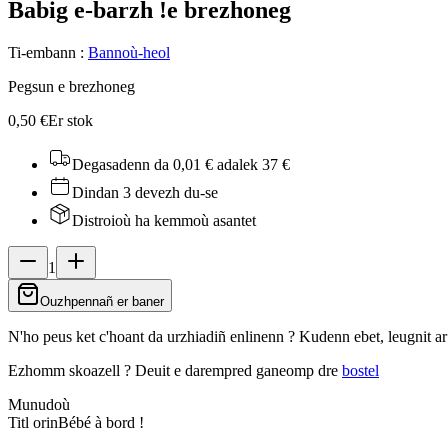
Babig e-barzh !
e brezhoneg
Ti-embann
:
Bannoù-heol
Pegsun e brezhoneg
0,50 €
Er stok
Degasadenn da 0,01 €
adalek 37 €
Dindan 3 devezh du-se
Distroioù ha kemmoù asantet
1
Ouzhpennañ er baner
N'ho peus ket c'hoant da urzhiadiñ enlinenn ? Kudenn ebet, leugnit a
Ezhomm skoazell ?
Deuit e darempred ganeomp dre
bostel
Munudoù
Titl orin
Bébé à bord !