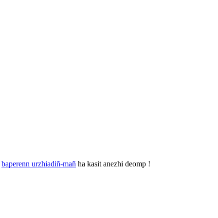
r
baperenn urzhiadiñ-mañ
ha kasit anezhi deomp !