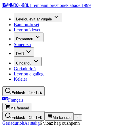
Bannoù-heol
Ti-embann brezhonek abaoe 1999
Levrioù evit ar vugale
Bannoù-treset
Levrioù klevet
Romantoù
Sonerezh
DVD
C'hoarioù
Geriadurioù
Levrioù e galleg
Keleier
Enklask...
Ctrl+K
Français
Ma fanerad
Enklask...
Ctrl+K
Ma fanerad
Geriadurioù
Ar stalig
6 vloaz hag ouzhpenn