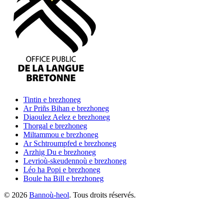
Tintin
e brezhoneg
Ar Priñs Bihan
e brezhoneg
Diaoulez Aelez
e brezhoneg
Thorgal
e brezhoneg
Miltammou
e brezhoneg
Ar Schtroumpfed
e brezhoneg
Arzhig Du
e brezhoneg
Levrioù-skeudennoù
e brezhoneg
Léo ha Popi
e brezhoneg
Boule ha Bill
e brezhoneg
©
2026
Bannoù-heol
. Tous droits réservés.