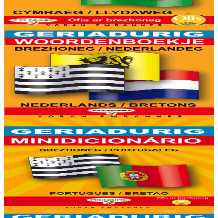
mañ. Kavout a reer e-barzh geriaoueg ar vuhez pemdez.
Er stok
6,00 €
6 vloaz hag ouzhpenn
Yoran Embanner
Geriadurig brezhoneg-nederlandeg / nederlandeg-
brezhoneg
8000 ger ha troidigezh & fonetik a ya d'ober ar geriadur chakod-
mañ. Kavout a reer e-barzh geriaoueg ar vuhez pemdez.
Er stok
6,00 €
6 vloaz hag ouzhpenn
Yoran Embanner
Geriadurig brezhoneg-portugaleg / portugaleg-
brezhoneg
8000 ger ha troidigezh & fonetik a ya d'ober ar geriadur chakod-
mañ. Kavout a reer e-barzh geriaoueg ar vuhez pemdez.
Er stok
6,00 €
6 vloaz hag ouzhpenn