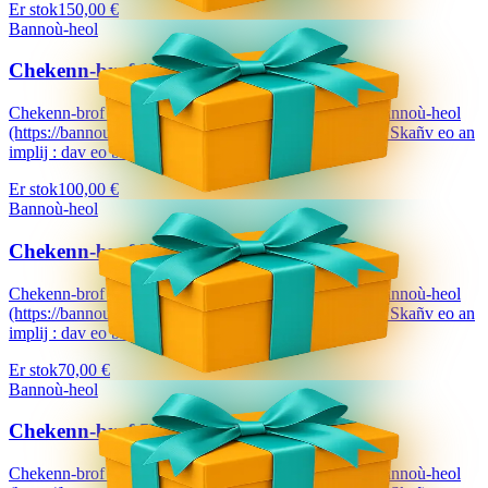
Er stok
150,00 €
Bannoù-heol
Chekenn-brof 100 €
Chekenn-brof a dalvezo ur bloavezh e holl lec'hienn Bannoù-heol
(https://bannouheol.com). Kaset e vo deoc'h dre bostel. Skañv eo an
implij : dav eo bizskrivañ...
Er stok
100,00 €
Bannoù-heol
Chekenn-brof 70 €
Chekenn-brof a dalvezo ur bloavezh e holl lec'hienn Bannoù-heol
(https://bannouheol.com). Kaset e vo deoc'h dre bostel. Skañv eo an
implij : dav eo bizskrivañ...
Er stok
70,00 €
Bannoù-heol
Chekenn-brof 50 €
Chekenn-brof a dalvezo ur bloavezh e holl lec'hienn Bannoù-heol