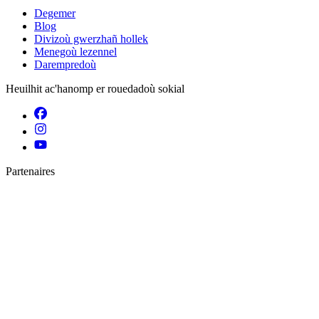
Degemer
Blog
Divizoù gwerzhañ hollek
Menegoù lezennel
Darempredoù
Heuilhit ac'hanomp er rouedadoù sokial
Partenaires