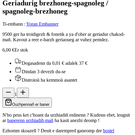
Geriadurig brezhoneg-spagnoleg /
spagnoleg-brezhoneg
Ti-embann
:
Yoran Embanner
9500 ger ha troidigezh & fonetik a ya d'ober ar geriadur chakod-
mañ. Kavout a reer e-barzh geriaoueg ar vuhez pemdez.
6,00 €
Er stok
Degasadenn da 0,01 €
adalek 37 €
Dindan 3 devezh du-se
Distroioù ha kemmoù asantet
1
Ouzhpennañ er baner
N'ho peus ket c'hoant da urzhiadiñ enlinenn ? Kudenn ebet, leugnit
ar
baperenn urzhiadiñ-mañ
ha kasit anezhi deomp !
Ezhomm skoazell ?
Deuit e darempred ganeomp dre
bostel