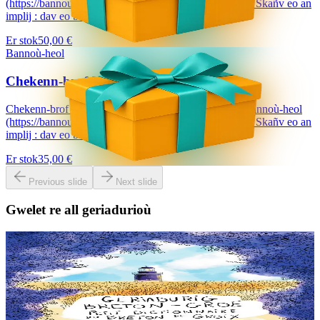
(https://bannouheol.com). Kaset e vo deoc'h dre bostel. Skañv eo an
implij : dav eo bizskrivañ...
Er stok
50,00 €
Bannoù-heol
Chekenn-brof 35 €
Chekenn-brof a dalvezo ur bloavezh e holl lec'hienn Bannoù-heol
(https://bannouheol.com). Kaset e vo deoc'h dre bostel. Skañv eo an
implij : dav eo bizskrivañ...
Er stok
35,00 €
Previous slide
Next slide
Gwelet re all geriadurioù
6 vloaz hag ouzhpenn
Goater
Geriadurig Breton-Groe
Plijout a raio ar geriadur-mañ d’an holl re dedennet gant yezh ar vro.