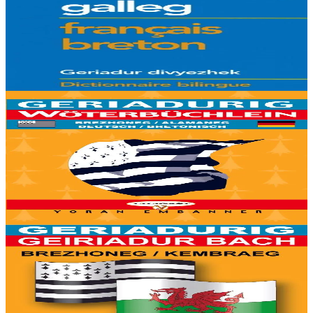
Geriadur brezhoneg-galleg / galleg-brezhoneg
Gant ur strolladig tud kar-o-yezh eo bet savet ar geriadurig-mañ.
Soñjet o deus dreist-holl er re a zo o teskiñ ar yezh, met ivez er re a
oar ar yezh hag a fell...
Er stok
9,50 €
6 vloaz hag ouzhpenn
Yoran Embanner
Geriadurig brezhoneg-alamaneg / alamaneg-
brezhoneg
8000 ger ha troidigezh & fonetik a ya d'ober ar geriadur chakod-
mañ. Kavout a reer e-barzh geriaoueg ar vuhez pemdez.
Er stok
6,00 €
6 vloaz hag ouzhpenn
Yoran Embanner
Geriadurig brezhoneg-kembraeg / kembraeg-
brezhoneg
8000 ger ha troidigezh & fonetik a ya d'ober ar geriadur chakod-