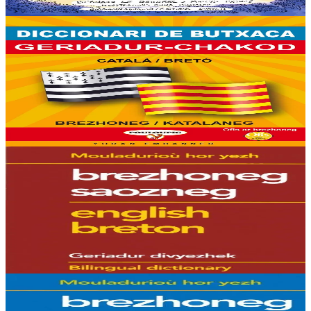
Er stok
20,00 €
6 vloaz hag ouzhpenn
Yoran Embanner
Geriadur-chakod brezhoneg-katalaneg / katalaneg-
brezhoneg
8000 ger ha troidigezh & fonetik a ya d'ober ar geriadur chakod-
mañ. Kavout a reer e-barzh geriaoueg ar vuhez pemdez.
Er stok
8,00 €
6 vloaz hag ouzhpenn
Hor Yezh
Geriadur brezhoneg-saozneg
Dindan ur golo hepken ez embanner hiziv an daouc’heriadurig a oa
bet savet gant Raymond Delaporte. Kavet e vo ennañ : - War-dro 11
500 pennger ken e...
Er stok
14,00 €
6 vloaz hag ouzhpenn
Hor Yezh