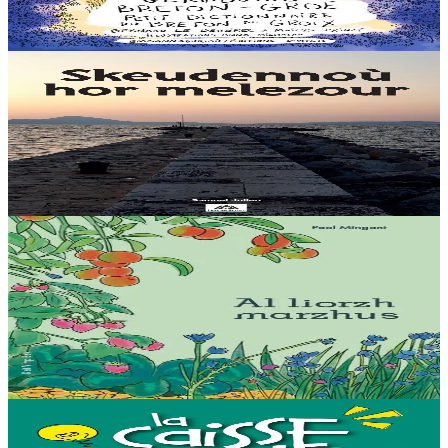
Plijout a raio ar geriadur-mañ d’an holl re dedennet gant yezh ar vro.
Er stok
20,00 €
12 vloaz hag ouzhpenn
Levr an Arzhez
Skeudennoù hor melezour
A bep seurt a vo kavet da lenn ganeoc’h en dastumadeg pennadou-
mañ bet skrivet gant Samuel Julien e-barzh ar gazetenn "Bremañ".
Er stok
29,00 €
15 vloaz hag ouzhpenn
Bannoù-heol
Al liorzh marzhus
Un dastumad kronikennoù war al liorzhañ : penaos gounit legumaj
ha derc’hel ur bevliesseurted pinvidik el liorzh ? Danvez al levr-mañ
zo bet skrivet e...
Er stok
18,00 €
18 vloaz hag ouzhpenn
Kuzul Skoazell Skol Diwan Sant-Brieg