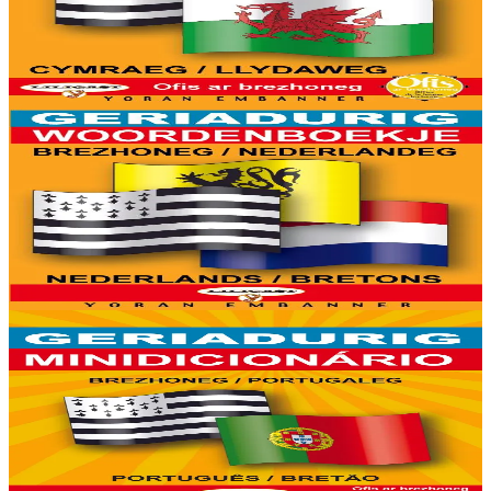
8000 ger ha troidigezh & fonetik a ya d'ober ar geriadur chakod-
mañ. Kavout a reer e-barzh geriaoueg ar vuhez pemdez.
Er stok
6,00 €
6 vloaz hag ouzhpenn
Yoran Embanner
Geriadurig brezhoneg-nederlandeg / nederlandeg-
brezhoneg
8000 ger ha troidigezh & fonetik a ya d'ober ar geriadur chakod-
mañ. Kavout a reer e-barzh geriaoueg ar vuhez pemdez.
Er stok
6,00 €
6 vloaz hag ouzhpenn
Yoran Embanner
Geriadurig brezhoneg-portugaleg / portugaleg-
brezhoneg
8000 ger ha troidigezh & fonetik a ya d'ober ar geriadur chakod-
mañ. Kavout a reer e-barzh geriaoueg ar vuhez pemdez.