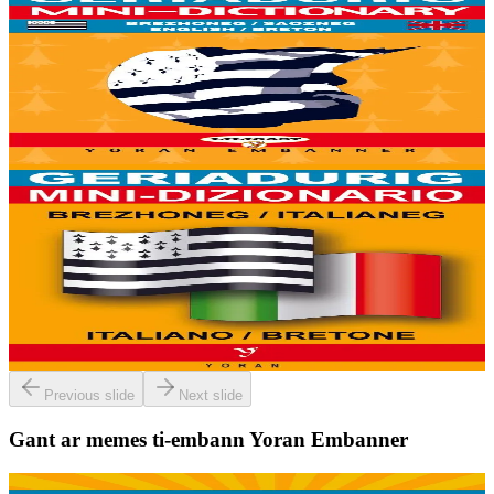
Yoran Embanner
Geriadurig brezhoneg-saozneg / saozneg-brezhoneg
8000 ger ha troidigezh & fonetik a ya d'ober ar geriadur chakod-
mañ. Kavout a reer e-barzh geriaoueg ar vuhez pemdez.
Er stok
6,00 €
6 vloaz hag ouzhpenn
Yoran Embanner
Geriadurig brezhoneg-italianeg / italianeg-
brezhoneg
8000 ger ha troidigezh & fonetik a ya d'ober ar geriadur chakod-
mañ. Kavout a reer e-barzh geriaoueg ar vuhez pemdez.
Er stok
6,00 €
Previous slide
Next slide
Gant ar memes ti-embann Yoran Embanner
6 vloaz hag ouzhpenn