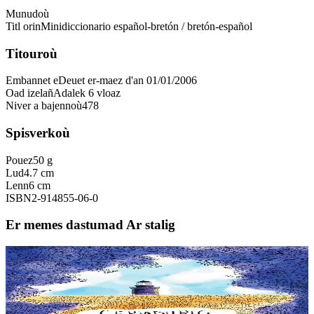
Munudoù
Titl orin
Minidiccionario español-bretón / bretón-español
Titouroù
Embannet e
Deuet er-maez d'an 01/01/2006
Oad izelañ
Adalek 6 vloaz
Niver a bajennoù
478
Spisverkoù
Pouez
50 g
Lud
4.7 cm
Lenn
6 cm
ISBN
2-914855-06-0
Er memes dastumad Ar stalig
6 vloaz hag ouzhpenn
Goater
Geriadurig Breton-Groe