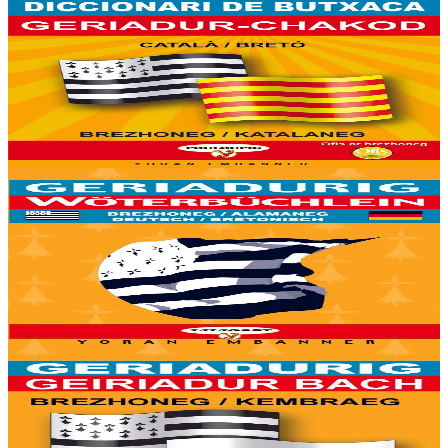
Yoran Embanner
Geriadur-chakod brezhoneg-katalaneg / katalaneg-
brezhoneg
8000 ger ha troidigezh & fonetik a ya d'ober ar geriadur chakod-
mañ. Kavout a reer e-barzh geriaoueg ar vuhez pemdez.
Er stok
8,00 €
6 vloaz hag ouzhpenn
Yoran Embanner
Geriadurig brezhoneg-alamaneg / alamaneg-
brezhoneg
8000 ger ha troidigezh & fonetik a ya d'ober ar geriadur chakod-
mañ. Kavout a reer e-barzh geriaoueg ar vuhez pemdez.
Er stok
6,00 €
6 vloaz hag ouzhpenn
Yoran Embanner
Geriadurig brezhoneg-kembraeg / kembraeg-
brezhoneg