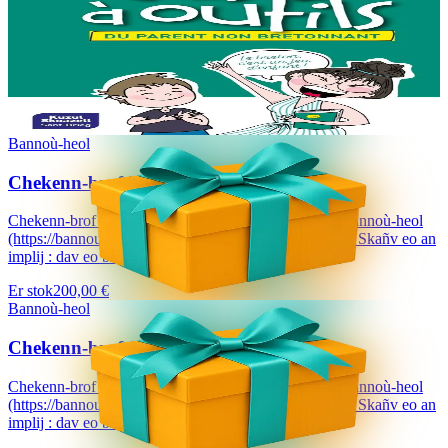
La caisse à outils du parent non bretonnant
Ma’z oc’h gouest da lenn ar skrid-mañ, n’eo ket graet al levr-mañ
evidoc’h ! Met hep mar ebet e anavezit tud ha ne oaront ket
brezhoneg hag o deus skoliataet o...
Er stok
13,00 €
Bannoù-heol
Chekenn-brof 200 €
Chekenn-brof a dalvezo ur bloavezh e holl lec'hienn Bannoù-heol
(https://bannouheol.com). Kaset e vo deoc'h dre bostel. Skañv eo an
implij : dav eo bizskrivañ...
Er stok
200,00 €
Bannoù-heol
Chekenn-brof 150 €
Chekenn-brof a dalvezo ur bloavezh e holl lec'hienn Bannoù-heol
(https://bannouheol.com). Kaset e vo deoc'h dre bostel. Skañv eo an
implij : dav eo bizskrivañ...