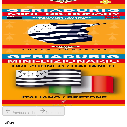
Er stok
6,00 €
6 vloaz hag ouzhpenn
Yoran Embanner
Geriadurig brezhoneg-saozneg / saozneg-brezhoneg
8000 ger ha troidigezh & fonetik a ya d'ober ar geriadur chakod-
mañ. Kavout a reer e-barzh geriaoueg ar vuhez pemdez.
Er stok
6,00 €
6 vloaz hag ouzhpenn
Yoran Embanner
Geriadurig brezhoneg-italianeg / italianeg-
brezhoneg
8000 ger ha troidigezh & fonetik a ya d'ober ar geriadur chakod-
mañ. Kavout a reer e-barzh geriaoueg ar vuhez pemdez.
Er stok
6,00 €
Previous slide
Next slide
Lañser