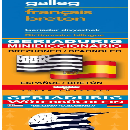
Geriadur brezhoneg-galleg / galleg-brezhoneg
Gant ur strolladig tud kar-o-yezh eo bet savet ar geriadurig-mañ.
Soñjet o deus dreist-holl er re a zo o teskiñ ar yezh, met ivez er re a
oar ar yezh hag a fell...
Er stok
9,50 €
6 vloaz hag ouzhpenn
Yoran Embanner
Geriadurig brezhoneg-spagnoleg / spagnoleg-
brezhoneg
9500 ger ha troidigezh & fonetik a ya d'ober ar geriadur chakod-
mañ. Kavout a reer e-barzh geriaoueg ar vuhez pemdez.
Er stok
6,00 €
6 vloaz hag ouzhpenn
Yoran Embanner
Geriadurig brezhoneg-alamaneg / alamaneg-
brezhoneg
8000 ger ha troidigezh & fonetik a ya d'ober ar geriadur chakod-