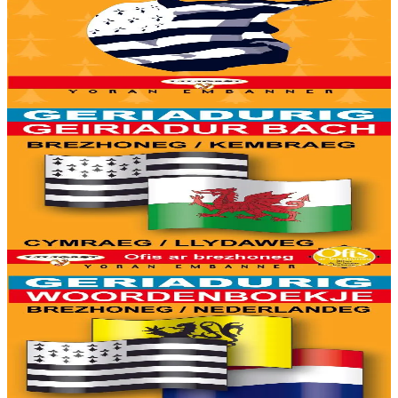
brezhoneg
8000 ger ha troidigezh & fonetik a ya d'ober ar geriadur chakod-
mañ. Kavout a reer e-barzh geriaoueg ar vuhez pemdez.
Er stok
6,00 €
6 vloaz hag ouzhpenn
Yoran Embanner
Geriadurig brezhoneg-kembraeg / kembraeg-
brezhoneg
8000 ger ha troidigezh & fonetik a ya d'ober ar geriadur chakod-
mañ. Kavout a reer e-barzh geriaoueg ar vuhez pemdez.
Er stok
6,00 €
6 vloaz hag ouzhpenn
Yoran Embanner
Geriadurig brezhoneg-nederlandeg / nederlandeg-
brezhoneg
8000 ger ha troidigezh & fonetik a ya d'ober ar geriadur chakod-