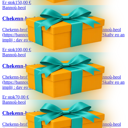
Er stok
150,00 €
Bannoù-heol
Chekenn-brof 100 €
Chekenn-brof a dalvezo ur bloavezh e holl lec'hienn Bannoù-heol
(https://bannouheol.com). Kaset e vo deoc'h dre bostel. Skañv eo an
implij : dav eo bizskrivañ...
Er stok
100,00 €
Bannoù-heol
Chekenn-brof 70 €
Chekenn-brof a dalvezo ur bloavezh e holl lec'hienn Bannoù-heol
(https://bannouheol.com). Kaset e vo deoc'h dre bostel. Skañv eo an
implij : dav eo bizskrivañ...
Er stok
70,00 €
Bannoù-heol
Chekenn-brof 50 €
Chekenn-brof a dalvezo ur bloavezh e holl lec'hienn Bannoù-heol