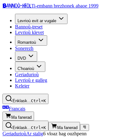
Bannoù-heol
Ti-embann brezhonek abaoe 1999
Levrioù evit ar vugale
Bannoù-treset
Levrioù klevet
Romantoù
Sonerezh
DVD
C'hoarioù
Geriadurioù
Levrioù e galleg
Keleier
Enklask...
Ctrl+K
Français
Ma fanerad
Enklask...
Ctrl+K
Ma fanerad
Geriadurioù
Ar stalig
6 vloaz hag ouzhpenn