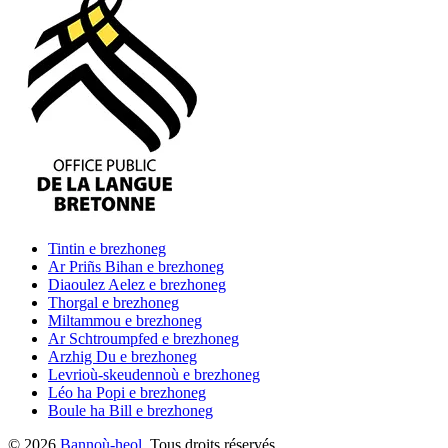
Tintin
e brezhoneg
Ar Priñs Bihan
e brezhoneg
Diaoulez Aelez
e brezhoneg
Thorgal
e brezhoneg
Miltammou
e brezhoneg
Ar Schtroumpfed
e brezhoneg
Arzhig Du
e brezhoneg
Levrioù-skeudennoù
e brezhoneg
Léo ha Popi
e brezhoneg
Boule ha Bill
e brezhoneg
©
2026
Bannoù-heol
. Tous droits réservés.