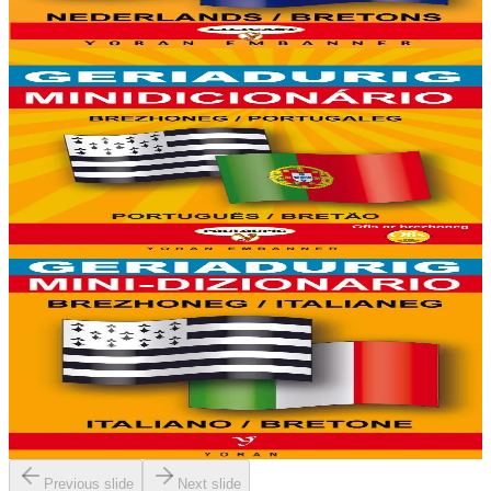
mañ. Kavout a reer e-barzh geriaoueg ar vuhez pemdez.
Er stok
6,00 €
6 vloaz hag ouzhpenn
Yoran Embanner
Geriadurig brezhoneg-portugaleg / portugaleg-
brezhoneg
8000 ger ha troidigezh & fonetik a ya d'ober ar geriadur chakod-
mañ. Kavout a reer e-barzh geriaoueg ar vuhez pemdez.
Er stok
6,00 €
6 vloaz hag ouzhpenn
Yoran Embanner
Geriadurig brezhoneg-italianeg / italianeg-
brezhoneg
8000 ger ha troidigezh & fonetik a ya d'ober ar geriadur chakod-
mañ. Kavout a reer e-barzh geriaoueg ar vuhez pemdez.
Er stok
6,00 €
Previous slide
Next slide