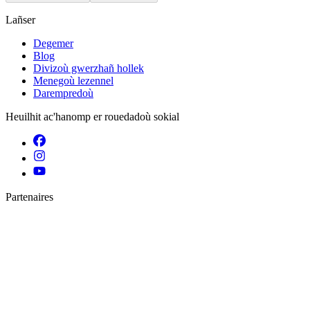
Lañser
Degemer
Blog
Divizoù gwerzhañ hollek
Menegoù lezennel
Darempredoù
Heuilhit ac'hanomp er rouedadoù sokial
Partenaires