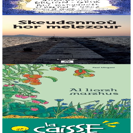
Plijout a raio ar geriadur-mañ d’an holl re dedennet gant yezh ar vro.
Er stok
20,00 €
12 vloaz hag ouzhpenn
Levr an Arzhez
Skeudennoù hor melezour
A bep seurt a vo kavet da lenn ganeoc’h en dastumadeg pennadou-
mañ bet skrivet gant Samuel Julien e-barzh ar gazetenn "Bremañ".
Er stok
29,00 €
15 vloaz hag ouzhpenn
Bannoù-heol
Al liorzh marzhus
Un dastumad kronikennoù war al liorzhañ : penaos gounit legumaj
ha derc’hel ur bevliesseurted pinvidik el liorzh ? Danvez al levr-mañ
zo bet skrivet e...
Er stok
18,00 €
18 vloaz hag ouzhpenn
Kuzul Skoazell Skol Diwan Sant-Brieg