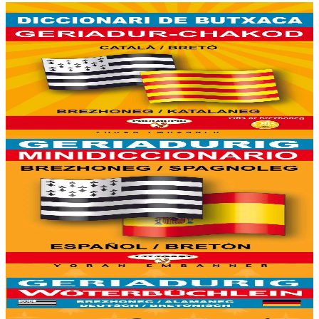
6 vloaz hag ouzhpenn
Yoran Embanner
Geriadur-chakod brezhoneg-katalaneg / katalaneg-
brezhoneg
8000 ger ha troidigezh & fonetik a ya d'ober ar geriadur chakod-
mañ. Kavout a reer e-barzh geriaoueg ar vuhez pemdez.
Er stok
8,00 €
6 vloaz hag ouzhpenn
Yoran Embanner
Geriadurig brezhoneg-spagnoleg / spagnoleg-
brezhoneg
9500 ger ha troidigezh & fonetik a ya d'ober ar geriadur chakod-
mañ. Kavout a reer e-barzh geriaoueg ar vuhez pemdez.
Er stok
6,00 €
6 vloaz hag ouzhpenn
Yoran Embanner
Geriadurig brezhoneg-alamaneg / alamaneg-