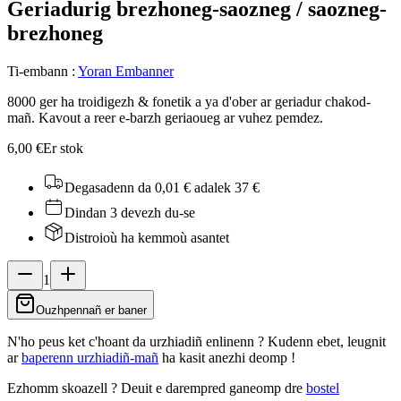
Geriadurig brezhoneg-saozneg / saozneg-
brezhoneg
Ti-embann
:
Yoran Embanner
8000 ger ha troidigezh & fonetik a ya d'ober ar geriadur chakod-
mañ. Kavout a reer e-barzh geriaoueg ar vuhez pemdez.
6,00 €
Er stok
Degasadenn da 0,01 €
adalek 37 €
Dindan 3 devezh du-se
Distroioù ha kemmoù asantet
1
Ouzhpennañ er baner
N'ho peus ket c'hoant da urzhiadiñ enlinenn ? Kudenn ebet, leugnit
ar
baperenn urzhiadiñ-mañ
ha kasit anezhi deomp !
Ezhomm skoazell ?
Deuit e darempred ganeomp dre
bostel