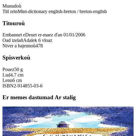
Munudoù
Titl orin
Mini-dictionary english-breton / breton-english
Titouroù
Embannet e
Deuet er-maez d'an 01/01/2006
Oad izelañ
Adalek 6 vloaz
Niver a bajennoù
478
Spisverkoù
Pouez
50 g
Lud
4.7 cm
Lenn
6 cm
ISBN
2-914855-03-6
Er memes dastumad Ar stalig
6 vloaz hag ouzhpenn
Goater
Geriadurig Breton-Groe