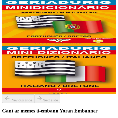
Yoran Embanner
Geriadurig brezhoneg-portugaleg / portugaleg-
brezhoneg
8000 ger ha troidigezh & fonetik a ya d'ober ar geriadur chakod-
mañ. Kavout a reer e-barzh geriaoueg ar vuhez pemdez.
Er stok
6,00 €
6 vloaz hag ouzhpenn
Yoran Embanner
Geriadurig brezhoneg-italianeg / italianeg-
brezhoneg
8000 ger ha troidigezh & fonetik a ya d'ober ar geriadur chakod-
mañ. Kavout a reer e-barzh geriaoueg ar vuhez pemdez.
Er stok
6,00 €
Previous slide
Next slide
Gant ar memes ti-embann Yoran Embanner