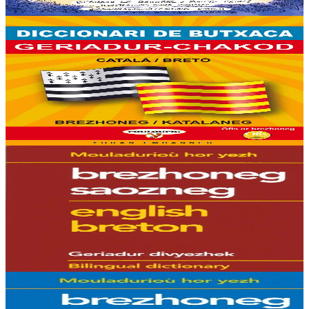
Er stok
20,00 €
6 vloaz hag ouzhpenn
Yoran Embanner
Geriadur-chakod brezhoneg-katalaneg / katalaneg-
brezhoneg
8000 ger ha troidigezh & fonetik a ya d'ober ar geriadur chakod-
mañ. Kavout a reer e-barzh geriaoueg ar vuhez pemdez.
Er stok
8,00 €
6 vloaz hag ouzhpenn
Hor Yezh
Geriadur brezhoneg-saozneg
Dindan ur golo hepken ez embanner hiziv an daouc’heriadurig a oa
bet savet gant Raymond Delaporte. Kavet e vo ennañ : - War-dro 11
500 pennger ken e...
Er stok
14,00 €
6 vloaz hag ouzhpenn
Hor Yezh