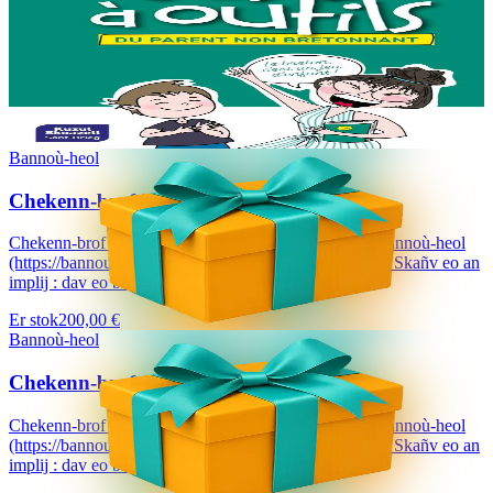
La caisse à outils du parent non bretonnant
Ma’z oc’h gouest da lenn ar skrid-mañ, n’eo ket graet al levr-mañ
evidoc’h ! Met hep mar ebet e anavezit tud ha ne oaront ket
brezhoneg hag o deus skoliataet o...
Er stok
13,00 €
Bannoù-heol
Chekenn-brof 200 €
Chekenn-brof a dalvezo ur bloavezh e holl lec'hienn Bannoù-heol
(https://bannouheol.com). Kaset e vo deoc'h dre bostel. Skañv eo an
implij : dav eo bizskrivañ...
Er stok
200,00 €
Bannoù-heol
Chekenn-brof 150 €
Chekenn-brof a dalvezo ur bloavezh e holl lec'hienn Bannoù-heol
(https://bannouheol.com). Kaset e vo deoc'h dre bostel. Skañv eo an
implij : dav eo bizskrivañ...