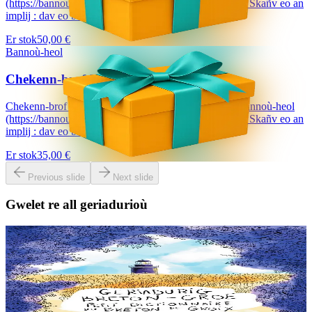
(https://bannouheol.com). Kaset e vo deoc'h dre bostel. Skañv eo an
implij : dav eo bizskrivañ...
Er stok
50,00 €
Bannoù-heol
Chekenn-brof 35 €
Chekenn-brof a dalvezo ur bloavezh e holl lec'hienn Bannoù-heol
(https://bannouheol.com). Kaset e vo deoc'h dre bostel. Skañv eo an
implij : dav eo bizskrivañ...
Er stok
35,00 €
Previous slide
Next slide
Gwelet re all geriadurioù
6 vloaz hag ouzhpenn
Goater
Geriadurig Breton-Groe
Plijout a raio ar geriadur-mañ d’an holl re dedennet gant yezh ar vro.