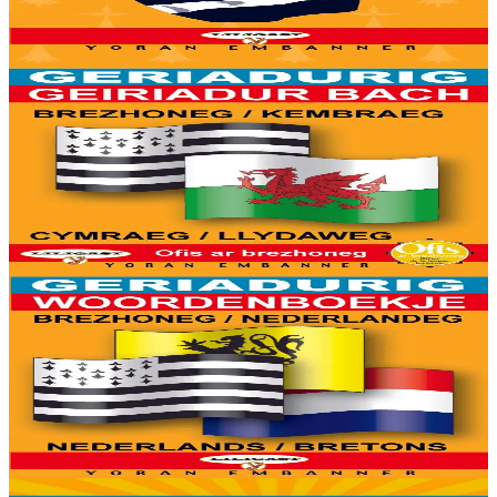
mañ. Kavout a reer e-barzh geriaoueg ar vuhez pemdez.
Er stok
6,00 €
6 vloaz hag ouzhpenn
Yoran Embanner
Geriadurig brezhoneg-kembraeg / kembraeg-
brezhoneg
8000 ger ha troidigezh & fonetik a ya d'ober ar geriadur chakod-
mañ. Kavout a reer e-barzh geriaoueg ar vuhez pemdez.
Er stok
6,00 €
6 vloaz hag ouzhpenn
Yoran Embanner
Geriadurig brezhoneg-nederlandeg / nederlandeg-
brezhoneg
8000 ger ha troidigezh & fonetik a ya d'ober ar geriadur chakod-
mañ. Kavout a reer e-barzh geriaoueg ar vuhez pemdez.
Er stok
6,00 €
6 vloaz hag ouzhpenn