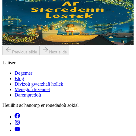
Ar Steredenn-Lostek
Aet eo Nyla da chom e kêr, met ne baouez ket da soñjal en holl
draoù a vank dezhi eus he zi kozh. Pa zifoup ur steredenn-lostek e
straedoù kêr ha pa grog da...
Er stok
14,00 €
Previous slide
Next slide
Lañser
Degemer
Blog
Divizoù gwerzhañ hollek
Menegoù lezennel
Darempredoù
Heuilhit ac'hanomp er rouedadoù sokial