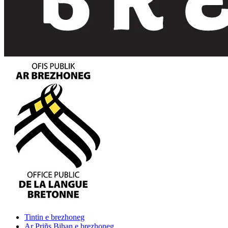
Tintin
e brezhoneg
Ar Priñs Bihan
e brezhoneg