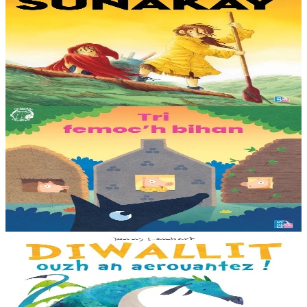
Sunakay
Deuet eo ar mor da vezañ ur pezh lennad loustoni hep netra vev
ennañ ken. Div c’hoar zo o chom war un enez plastik, o klask bevañ
evel ma c’hallont, e-touez al lastez....
Er stok
25,00 €
3 bloaz hag ouzhpenn
TES
Tri femoc'h bihan
Ur wech e oa tri femoc’h bihan hag a veve eürus gant o zud. Un
deiz koulskoude e voe poent da bep hini kaout e di ! Ur rummad
savet a-ratozh evit ar vugale...
Er stok
12,00 €
3 bloaz hag ouzhpenn
Bannoù-heol
Diwallit ouzh an aerouantez !
Dreistordinal eo ti nevez Eflammez. Bleunioù zo, geot flour hag