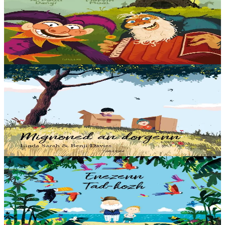
Ar Boufoun hag an ozhac'h
Ur wech e oa hag ur wech ne oa ket, met ur wech e oa memes tra,
ur boufoun diroll hag un ozhac'h fur o vevañ en ur c'hastell. Brav ar
vuhez emezoc’h ? Ket... O-unan-penn e oant....
Er stok
14,00 €
3 bloaz hag ouzhpenn
Timilenn
Mignoned an dorgenn
Brieg ha Telo eo ar vignoned wellañ er bed. Tremen a reont
eurvezhioù o c'hoari asambles war an dorgenn. Un deiz e erru ur
paotrig nevez, gant ar c'hoant da vezan ganto....
Er stok
14,00 €
3 bloaz hag ouzhpenn
Timilenn
Enezenn Tad-kozh
Karantez en deus Saig ouzh e Dad-kozh. Karantez en deus Tad-
kozh ouzh Saig. Ha ne cheñcho biken. Ul levr brav ha frealzus a lak