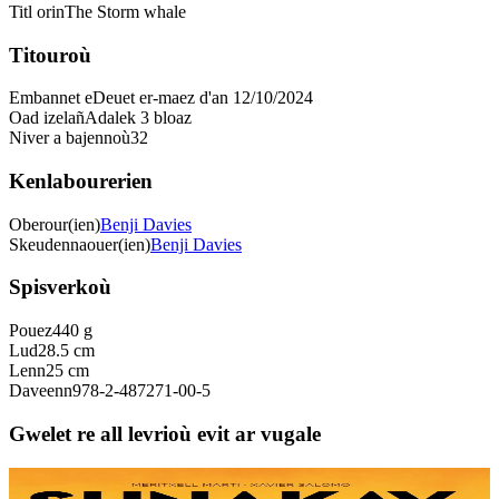
Titl orin
The Storm whale
Titouroù
Embannet e
Deuet er-maez d'an 12/10/2024
Oad izelañ
Adalek 3 bloaz
Niver a bajennoù
32
Kenlabourerien
Oberour(ien)
Benji Davies
Skeudennaouer(ien)
Benji Davies
Spisverkoù
Pouez
440 g
Lud
28.5 cm
Lenn
25 cm
Daveenn
978-2-487271-00-5
Gwelet re all levrioù evit ar vugale
9 bloaz hag ouzhpenn
TES