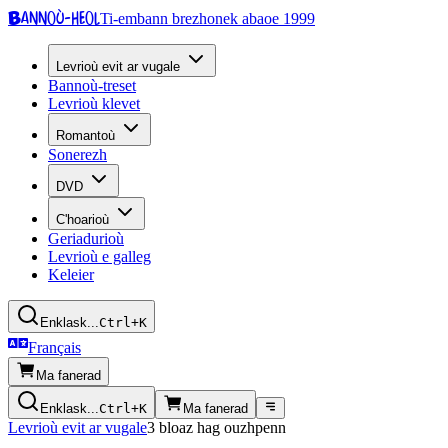
Bannoù-heol
Ti-embann brezhonek abaoe 1999
Levrioù evit ar vugale
Bannoù-treset
Levrioù klevet
Romantoù
Sonerezh
DVD
C'hoarioù
Geriadurioù
Levrioù e galleg
Keleier
Enklask...
Ctrl+K
Français
Ma fanerad
Enklask...
Ctrl+K
Ma fanerad
Levrioù evit ar vugale
3 bloaz hag ouzhpenn