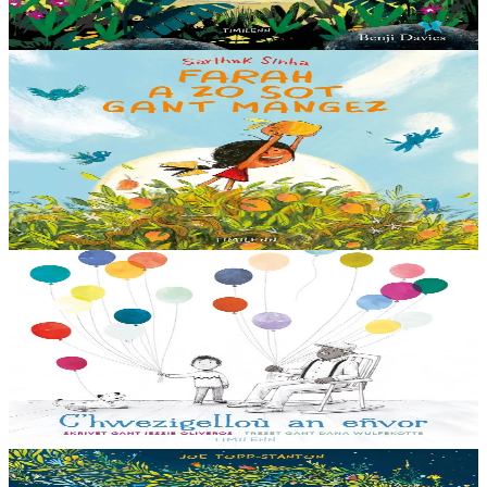
war-wel pegen tost e c'hell ar...
Er stok
14,00 €
3 bloaz hag ouzhpenn
Timilenn
Farah a zo sot gant mangez
Farah a zo sot gant mangez ! Bep hañv e plij dezhi kutuilh ar
frouezh azv eus gwezenn-vangez he zad-kozh. Ar bloaz-mañ eo
goullo ar wezenn ! Neuze e tiviz Farah...
Er stok
14,00 €
3 bloaz hag ouzhpenn
Timilenn
C'hwezigelloù an eñvor
Meur a c’hwezigell en deus Aorelian, ma talc’h e eñvorennoù enno.
Tad-kozh en deus ur bern c’hwezigelloù. E pep c’hwezigell ez eus
dalc’het unan eus e istorioù...
Er stok
14,00 €
3 bloaz hag ouzhpenn
Timilenn