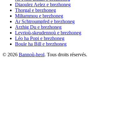
Diaoulez Aelez
e brezhoneg
Thorgal
e brezhoneg
Miltammou
e brezhoneg
Ar Schtroumpfed
e brezhoneg
Arzhig Du
e brezhoneg
Levrioù-skeudennoù
e brezhoneg
Léo ha Popi
e brezhoneg
Boule ha Bill
e brezhoneg
©
2026
Bannoù-heol
. Tous droits réservés.