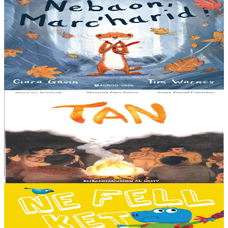
3 bloaz hag ouzhpenn
Bannoù-heol
Nebaon, Marc'harid !
An avel, ar glav... Ne blij ket tamm enet da Varc'harid Koant...
Spontet-mik e vez bewech zoken. Daoust ha Lagadeg, he mignonez
nevez, a zeuio a-benn da lakaat...
Er stok
13,00 €
8 vloaz hag ouzhpenn
Al Lanv
Tan
E penn uhelañ an torgennoù glas, lec'h ma vez goloet ar menezioù
gant latar ar beurevezhioù disafar, eo kludet ar gêriadennig vaya
anvet Sakamch'en. En tu all...
Er stok
11,00 €
3 bloaz hag ouzhpenn
Bannoù-heol
Ne fell ket din mont d'ar skol !