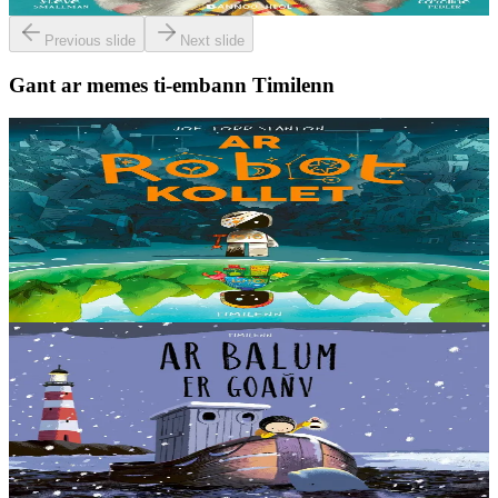
Er stok
13,00 €
Previous slide
Next slide
Gant ar memes ti-embann Timilenn
8 vloaz hag ouzhpenn
Timilenn
Ar Robot kollet
E kreiz-kreiz un toull-lastez... ez eus ur robotig torret o tihuniñ. N’en
deus ket soñj eus pelec’h eo deuet nag abaoe pegeit emañ aze, met
gouzout a ra n’eo...
Er stok
14,00 €
3 bloaz hag ouzhpenn
Timilenn
Ar Balum er goañv
En hañv paseet, en doa saveteet Nolig ur balumig a oa bet taolet war
an traezh. Bremañ p'emañ ar goañv o tostaat ez eus mall war Nolig
da welout e vignon en-dro....