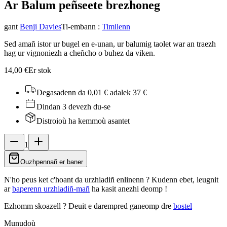
Ar Balum peñseet
e brezhoneg
gant
Benji Davies
Ti-embann
:
Timilenn
Sed amañ istor ur bugel en e-unan, ur balumig taolet war an traezh
hag ur vignoniezh a cheñcho o buhez da viken.
14,00 €
Er stok
Degasadenn da 0,01 €
adalek 37 €
Dindan 3 devezh du-se
Distroioù ha kemmoù asantet
1
Ouzhpennañ er baner
N'ho peus ket c'hoant da urzhiadiñ enlinenn ? Kudenn ebet, leugnit
ar
baperenn urzhiadiñ-mañ
ha kasit anezhi deomp !
Ezhomm skoazell ?
Deuit e darempred ganeomp dre
bostel
Munudoù