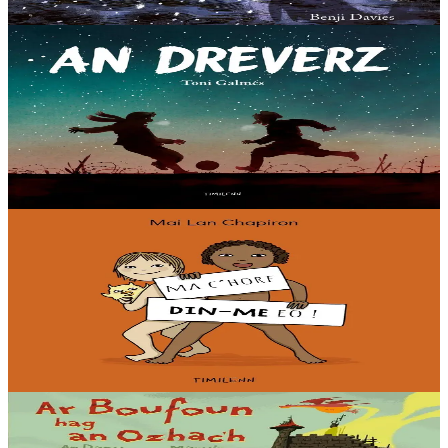
Er stok
14,00 €
7 vloaz hag ouzhpenn
Timilenn
An Dreverz
« An deiz bravañ eo bet er brezel gwashañ » Da nozvezh an
Nedeleg e 1914, e deroù ar Brezel-bed Kentañ, soudarded hag a oa
o stourm e trañcheoù kalon Europa...
Er stok
14,00 €
3 bloaz hag ouzhpenn
Timilenn
Ma c'horf DIN-ME eo !
Un albom fentus ha gant kalz livioù evit deskiñ d'ar vugale vihan
penaos dizoleiñ o lodennoù prevez ha diwall anezho ! « Setu da
gorf, dit-te eo. N'en deus den...
Er stok
10,00 €
3 bloaz hag ouzhpenn
Timilenn