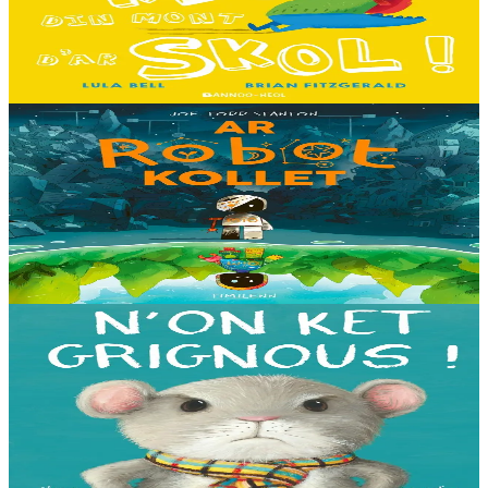
Hiziv emañ devezh skol kentañ Logodennig ha Dinosaorig. Ne fell
ket dezho mont, tamm ebet ! Pa grogo ar c'hentelioù avat e vo ur
pezh mell souezhenn....
Er stok
13,00 €
8 vloaz hag ouzhpenn
Timilenn
Ar Robot kollet
E kreiz-kreiz un toull-lastez... ez eus ur robotig torret o tihuniñ. N’en
deus ket soñj eus pelec’h eo deuet nag abaoe pegeit emañ aze, met
gouzout a ra n’eo...
Er stok
14,00 €
3 bloaz hag ouzhpenn
Bannoù-heol
N'on ket grignous !
E penn ar c’hoad ez eus ul logodenn vihan o chom. Brudet eo
Logodennig evit bezañ grignousañ ha teodekañ logodenn ar vro. Un
deiz en em gav gant ur broc’hig...