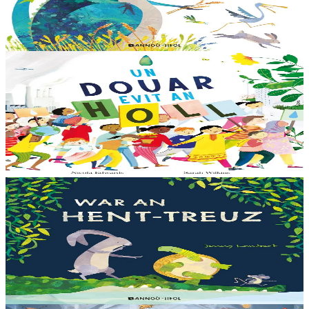
amezeien plijus-tre. Sur eo ?... - N’out ket evit chom amañ ! a huch
al loened all dezhi. Ha...
Er stok
13,00 €
6 vloaz hag ouzhpenn
Bannoù-heol
Un douar evit an holl
Bras-divent eo hor planedenn ha kaer-meurbet ivez, met ezhomm he
deus ouzhin hag ouzhit. Reiñ da gompren gwelloc’h efedoù Mab-
den war hor planedenn a ra al levr kaer-mañ....
Er stok
13,00 €
3 bloaz hag ouzhpenn
Bannoù-heol
War an hent-treuz
Piv a oar peseurt loened a c’haller gwelet er paludoù pa vez an noz
o serriñ ?... N’eus krokodil ebet avat. Peursur eo Logodennig. N’eo
ket ken sur he mignoned...
Er stok
13,00 €