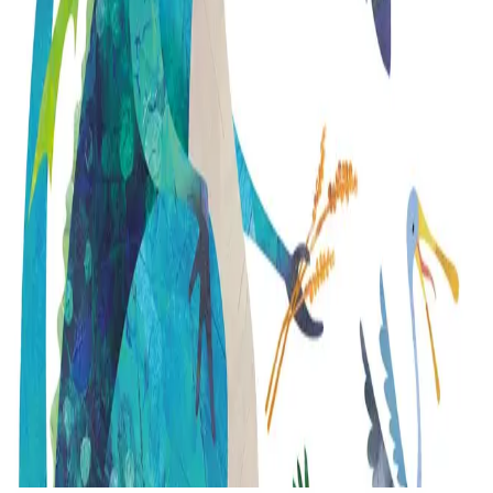
Produioù liammet gant ar post-mañ