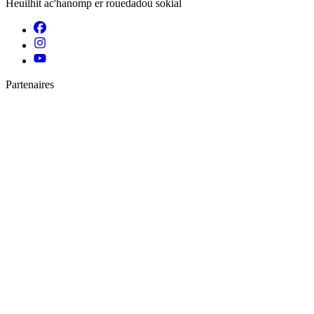
Heuilhit ac'hanomp er rouedadoù sokial
Partenaires