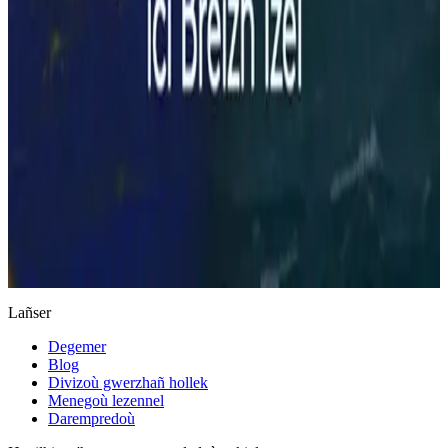
Keleier
Lañser
Degemer
Blog
Divizoù gwerzhañ hollek
Menegoù lezennel
Darempredoù