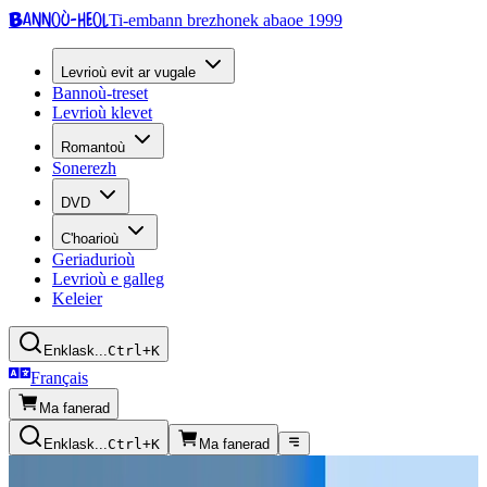
Bannoù-heol
Ti-embann brezhonek abaoe 1999
Levrioù evit ar vugale
Bannoù-treset
Levrioù klevet
Romantoù
Sonerezh
DVD
C'hoarioù
Geriadurioù
Levrioù e galleg
Keleier
Enklask...
Ctrl+K
Français
Ma fanerad
Enklask...
Ctrl+K
Ma fanerad
Skingomz