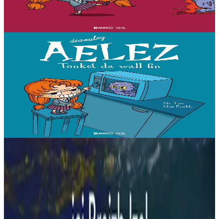
Er stok
11,50 €
Gwelet
Prenañ
7 vloaz hag ouzhpenn
Bannoù-heol
Tonket da wall fin
« Evit lakaat ma zud da dreiñ sot, boureviañ ma c’hazh droch,
stourm a-enep Jadenn hag he mignonezed pe frailhañ kalon Jafrez...
em bez atav mennozhioù dedennus !...
Er stok
11,50 €
Gwelet
Prenañ