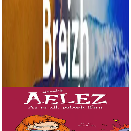
Produioù liammet gant ar post-mañ
7 vloaz hag ouzhpenn
Bannoù-heol
Ar re all, pebezh ifern
« Evit lakaat ma zud da dreiñ sot, boureviañ ma c’hazh droch,
stourm a-enep Jadenn hag he mignonezed pe frailhañ kalon Jafrez...
em bez atav mennozhioù dedennus !...