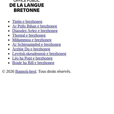
Tintin
e brezhoneg
Ar Priñs Bihan
e brezhoneg
Diaoulez Aelez
e brezhoneg
Thorgal
e brezhoneg
Miltammou
e brezhoneg
Ar Schtroumpfed
e brezhoneg
Arzhig Du
e brezhoneg
Levrioù-skeudennoù
e brezhoneg
Léo ha Popi
e brezhoneg
Boule ha Bill
e brezhoneg
©
2026
Bannoù-heol
. Tous droits réservés.