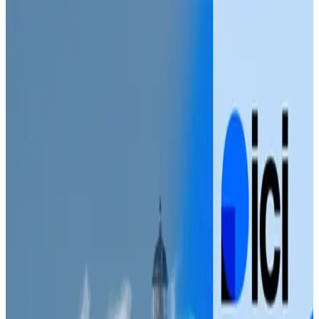
Breizh Storming - Mortelle Adèle e brezhone