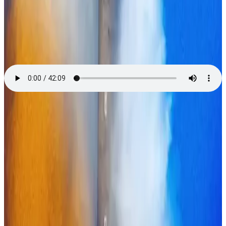
Ici Breizh Izel
Atersadenn Arno Elegoed gant Clément Soubigou diwar-benn
levrioù "Mortelle Adèle" e brezhoneg.