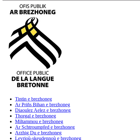
Tintin
e brezhoneg
Ar Priñs Bihan
e brezhoneg
Diaoulez Aelez
e brezhoneg
Thorgal
e brezhoneg
Miltammou
e brezhoneg
Ar Schtroumpfed
e brezhoneg
Arzhig Du
e brezhoneg
Levrioù-skeudennoù
e brezhoneg