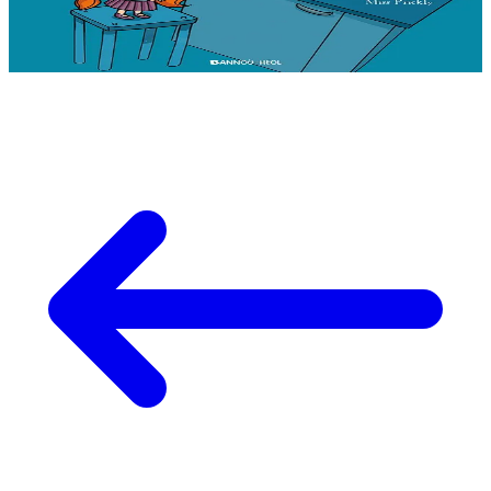
Er stok
11,50 €
Gwelet
Prenañ