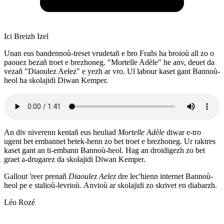
Ici Breizh Izel
Unan eus bandennoù-treset vrudetañ e bro Frañs ha broioù all zo o
paouez bezañ troet e brezhoneg. "Mortelle Adèle" he anv, deuet da
vezañ "Diaoulez Aelez" e yezh ar vro. Ul labour kaset gant Bannoù-
heol ha skolajidi Diwan Kemper.
An div niverenn kentañ eus heuliad
Mortelle Adèle
diwar e-tro
ugent bet embannet betek-henn zo bet troet e brezhoneg. Ur raktres
kaset gant an ti-embann Bannoù-heol. Hag an droidigezh zo bet
graet a-drugarez da skolajidi Diwan Kemper.
Gallout 'reer prenañ
Diaoulez Aelez
dre lec'hienn internet Bannoù-
heol pe e stalioù-levrioù. Anvioù ar skolajidi zo skrivet en diabarzh.
Léo Rozé