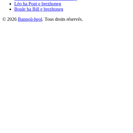
Léo ha Popi
e brezhoneg
Boule ha Bill
e brezhoneg
©
2026
Bannoù-heol
. Tous droits réservés.