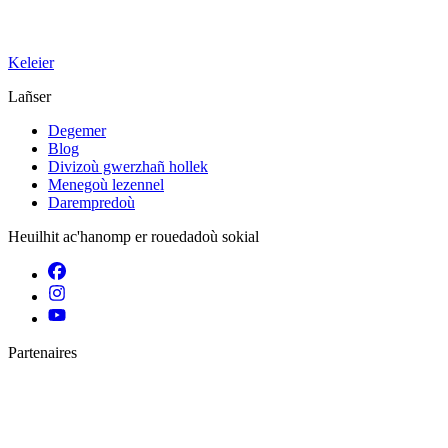
Keleier
Lañser
Degemer
Blog
Divizoù gwerzhañ hollek
Menegoù lezennel
Darempredoù
Heuilhit ac'hanomp er rouedadoù sokial
Partenaires