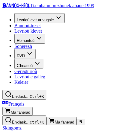
Bannoù-heol
Ti-embann brezhonek abaoe 1999
Levrioù evit ar vugale
Bannoù-treset
Levrioù klevet
Romantoù
Sonerezh
DVD
C'hoarioù
Geriadurioù
Levrioù e galleg
Keleier
Enklask...
Ctrl+K
Français
Ma fanerad
Enklask...
Ctrl+K
Ma fanerad
Skingomz