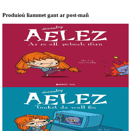
Produioù liammet gant ar post-mañ
7 vloaz hag ouzhpenn
Bannoù-heol
Ar re all, pebezh ifern
« Evit lakaat ma zud da dreiñ sot, boureviañ ma c’hazh droch,
stourm a-enep Jadenn hag he mignonezed pe frailhañ kalon Jafrez...
em bez atav mennozhioù dedennus !...
Er stok
11,50 €
Gwelet
Prenañ
7 vloaz hag ouzhpenn
Bannoù-heol
Tonket da wall fin
« Evit lakaat ma zud da dreiñ sot, boureviañ ma c’hazh droch,
stourm a-enep Jadenn hag he mignonezed pe frailhañ kalon Jafrez...
em bez atav mennozhioù dedennus !...