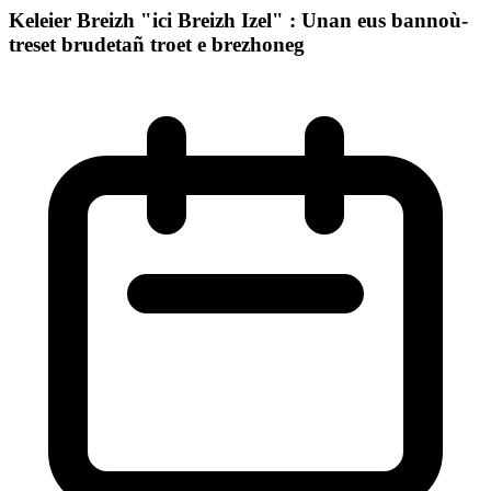
Keleier Breizh "ici Breizh Izel" : Unan eus bannoù-
treset brudetañ troet e brezhoneg