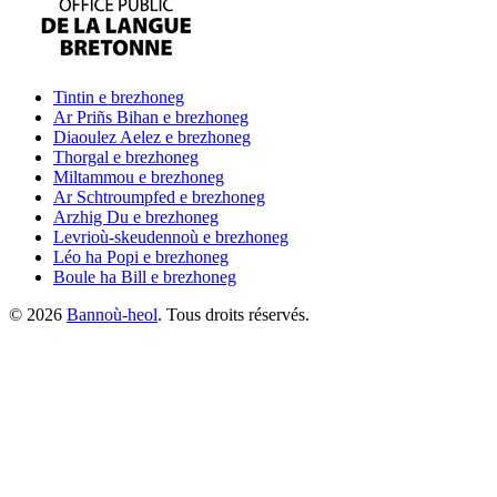
Tintin
e brezhoneg
Ar Priñs Bihan
e brezhoneg
Diaoulez Aelez
e brezhoneg
Thorgal
e brezhoneg
Miltammou
e brezhoneg
Ar Schtroumpfed
e brezhoneg
Arzhig Du
e brezhoneg
Levrioù-skeudennoù
e brezhoneg
Léo ha Popi
e brezhoneg
Boule ha Bill
e brezhoneg
©
2026
Bannoù-heol
. Tous droits réservés.