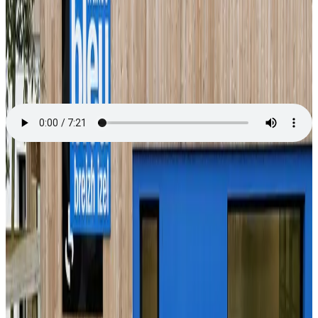
France Bleu Breizh-Izel
Atersadenn Arno Elegoed sevenet gant Clément Soubigou diwar-
benn an 2 skeudennaoueg "Skeudennoù loened-ti" ha "Skeudennoù
karbedoù".