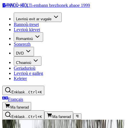
Bannoù-heol
Ti-embann brezhonek abaoe 1999
Levrioù evit ar vugale
Bannoù-treset
Levrioù klevet
Romantoù
Sonerezh
DVD
C'hoarioù
Geriadurioù
Levrioù e galleg
Keleier
Enklask...
Ctrl+K
Français
Ma fanerad
Enklask...
Ctrl+K
Ma fanerad
Skingomz