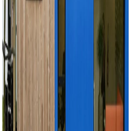
Perzh o deus kemeret
Clément Soubigou
Arno Elegoed