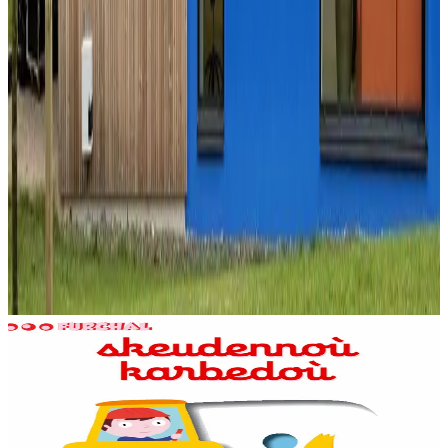
Produioù liammet gant ar post-mañ
1 vloaz hag ouzhpenn
Bannoù-heol
Skeudennoù karbedoù
Skeudennoù bev azasaet ouzh ar re vihanañ war bep bajenn zoubl,
adalek ar golo. Ur c'hoari bihan evit kemer plijadur gant ar gerioù e