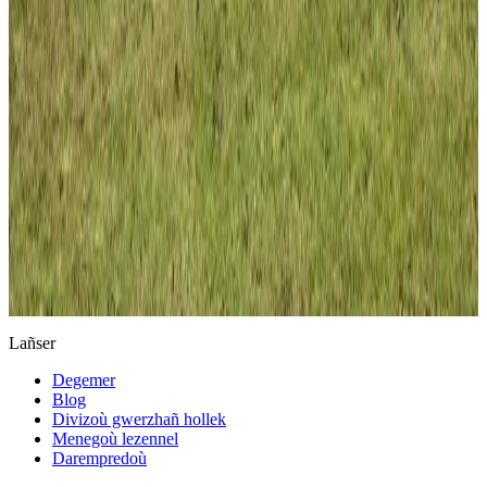
Keleier
Lañser
Degemer
Blog
Divizoù gwerzhañ hollek
Menegoù lezennel
Darempredoù