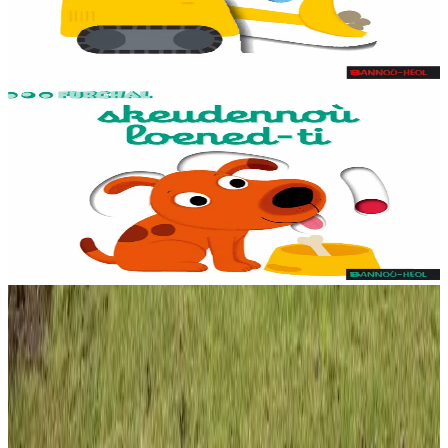
dibenn al levr.
Er stok
7,95 €
Gwelet
Prenañ
1 vloaz hag ouzhpenn
Stok diviet
Bannoù-heol
Skeudennoù loened-ti
Skeudennoù bev azasaet ouzh ar re vihanañ war bep bajenn zoubl,
adalek ar golo. Ur c'hoari bihan evit kemer plijadur gant ar gerioù e
dibenn al levr.
Stok diviet